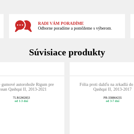
RADI VÁM PORADÍME
Odborne poradíme a pomôžeme s výberom.
Súvisiace produkty
é gumové autorohože Rigum pre
Fólia proti dažďu na zrkadlá do
ssan Qashqai II, 2013-2021
Qashqai II, 2013-2017
75.RG902853
PR-338864235
od 1-3 dní
od 3-7 dní