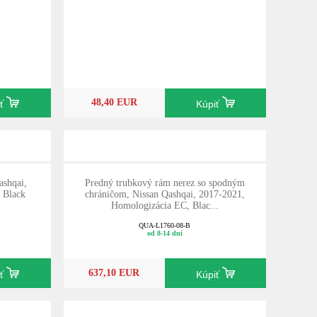
48,40 EUR
iť
Kúpiť
ashqai,
Predný trubkový rám nerez so spodným
 Black
chráničom, Nissan Qashqai, 2017-2021,
Homologizácia EC, Blac...
QUA-L1760-08-B
od 8-14 dní
637,10 EUR
iť
Kúpiť