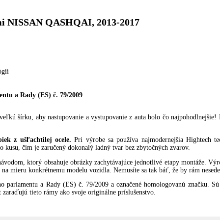
apmi NISSAN QASHQAI, 2013-2017
ógií
ntu a Rady (ES) č. 79/2009
eľkú šírku, aby nastupovanie a vystupovanie z auta bolo čo najpohodlnejšie!
ek z ušľachtilej ocele.
Pri výrobe sa používa najmodernejšia Hightech te
o kusu, čím je zaručený dokonalý ladný tvar bez zbytočných zvarov.
ávodom, ktorý obsahuje obrázky zachytávajúce jednotlivé etapy montáže. Vý
 na mieru konkrétnemu modelu vozidla. Nemusíte sa tak báť, že by rám nesedel
o parlamentu a Rady (ES) č. 79/2009 a označené homologovanú značku. Sú 
zaraďujú tieto rámy ako svoje originálne príslušenstvo.