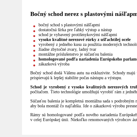
Bočný schod nerez s plastovými nášľ
bočný schod s plastovými nášľapmi
dostatočná šírka pre ľahký výstup a nástup
schod je vybavený protišmykovými nášľapmi
vysoko kvalitné nerezové rúrky z ušľachtilej ocele
vyrobený z jedného kusu za použitia moderných technol
žiadne zbytočné zvary, ladný tvar
montážne príslušenstvo je súčasťou balenia
homologované podľa nariadenia Európskeho parlame
zákazková výroba
Bočný schod dodá Vášmu autu na exkluzivite. Schody majú v
prispievajú k lepšej stabilite počas nástupu a výstupu.
Schod je vyrobený z vysoko kvalitných nerezových trubi
počítačom. Tieto technológie umožňujú vyrobiť rám z jednéh
Súčasťou balenia je kompletná montážna sada s podrobným n
aby bola montáž čo najľahšia. Ide o zákazkovú výrobu presne
Rámy sú homologované podľa nového nariadenia Európskeh
v celej Európskej únii. Niekoľko renomovaných výrobcov áut 