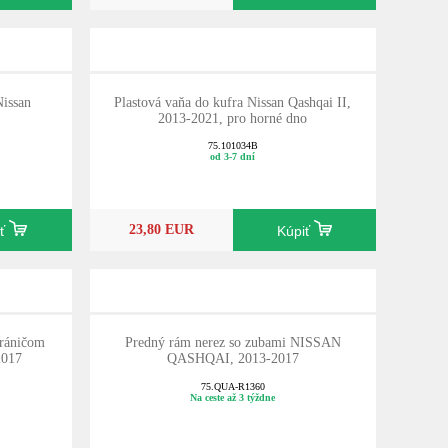
Nissan
Plastová vaňa do kufra Nissan Qashqai II,
2013-2021, pro horné dno
75.101034B
od 3-7 dní
23,80 EUR
iť
Kúpiť
hráničom
Predný rám nerez so zubami NISSAN
017
QASHQAI, 2013-2017
75.QUA-R1360
Na ceste až 3 týždne