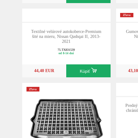
Zľava
Textilné velúrové autokoberce-Premium
Gumov
šité na mieru, Nissan Qashqai II, 2013-
Ni
2021
75.TX831539
od 8-14 dní
44,40 EUR
43,1
Kúpiť
Zľava
Predný
chrán