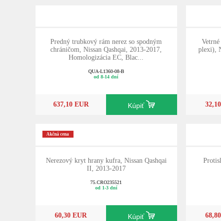
Predný trubkový rám nerez so spodným
Vetrné
chráničom, Nissan Qashqai, 2013-2017,
plexi), 
Homologizácia EC, Blac...
QUA-L1360-08-B
od 8-14 dní
637,10 EUR
32,1
Kúpiť
Akčná cena
Nerezový kryt hrany kufra, Nissan Qashqai
Protis
II, 2013-2017
75.CRO235521
od 1-3 dní
60,30 EUR
68,8
Kúpiť