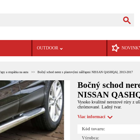
OUTDOOR
NOVINK
apy a stupátka na auta
Bočný schod nerez s plastovými nášľapmi NISSAN QASHQAI, 2013-2017
Bočný schod ner
NISSAN QASHQA
Vysoko kvalitné nerezové rúry z uš
chrómované. Ladný tvar.
Viac informací
Kód tovaru:
Výrobca: