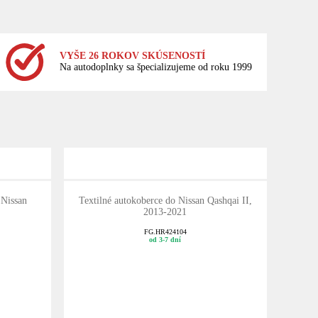
VYŠE 26 ROKOV SKÚSENOSTÍ
Na autodoplnky sa špecializujeme od roku 1999
 Nissan
Textilné autokoberce do Nissan Qashqai II,
2013-2021
FG.HR424104
od 3-7 dní