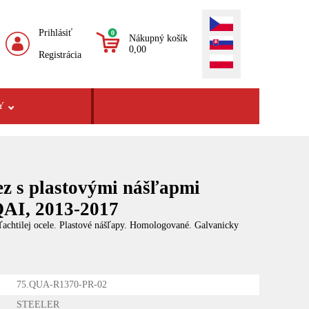
Prihlásiť
0
Nákupný košík
0,00
Registrácia
Y
ez s plastovými nášľapmi
I, 2013-2017
ľachtilej ocele. Plastové nášľapy. Homologované. Galvanicky
75.QUA-R1370-PR-02
STEELER