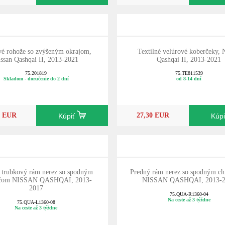
é rohože so zvýšeným okrajom,
Textilné velúrové koberčeky, 
ssan Qashqai II, 2013-2021
Qashqai II, 2013-2021
75.201819
75.TE811539
Skladom - doručenie do 2 dní
od 8-14 dní
0 EUR
27,30 EUR
Kúpiť
Kúp
 trubkový rám nerez so spodným
Predný rám nerez so spodným c
ičom NISSAN QASHQAI, 2013-
NISSAN QASHQAI, 2013-2
2017
75.QUA-R1360-04
Na ceste až 3 týždne
75.QUA-L1360-08
Na ceste až 3 týždne