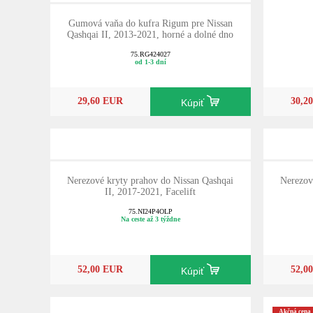
Gumová vaňa do kufra Rigum pre Nissan
Qashqai II, 2013-2021, horné a dolné dno
75.RG424027
od 1-3 dní
29,60 EUR
30,2
Kúpiť
Nerezové kryty prahov do Nissan Qashqai
Nerezov
II, 2017-2021, Facelift
75.NI24P4OLP
Na ceste až 3 týždne
52,00 EUR
52,0
Kúpiť
Akčná cena