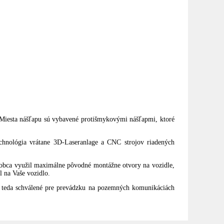
 Miesta nášľapu sú vybavené protišmykovými nášľapmi, ktoré
chnológia vrátane 3D-Laseranlage a CNC strojov riadených
robca využil maximálne pôvodné montážne otvory na vozidle,
 na Vaše vozidlo.
teda schválené pre prevádzku na pozemných komunikáciách