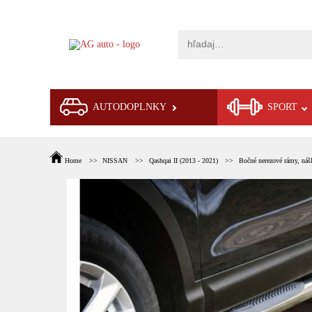
AUTODOPLNKY
SPORT
Home
NISSAN
Qashqai II (2013 - 2021)
Bočné nerezové rámy, nášľ