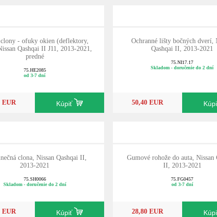
 clony - ofuky okien (deflektory,
Ochranné lišty bočných dverí, 
Nissan Qashqai II J11, 2013-2021,
Qashqai II, 2013-2021
predné
75.NI17.17
Skladom - doručenie do 2 dní
75.HE2085
od 3-7 dní
0 EUR
50,40 EUR
Kúpiť
Kúp
lnečná clona, Nissan Qashqai II,
Gumové rohože do auta, Nissan 
2013-2021
II, 2013-2021
75.SH0066
75.FG0457
Skladom - doručenie do 2 dní
od 3-7 dní
0 EUR
28,80 EUR
Kúpiť
Kúp