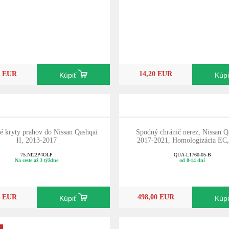
0 EUR
14,20 EUR
Kúpiť
Kúp
é kryty prahov do Nissan Qashqai
Spodný chránič nerez, Nissan Q
II, 2013-2017
2017-2021, Homologizácia EC,
75.NI22P4OLP
QUA-L1760-05-B
Na ceste až 3 týždne
od 8-14 dní
0 EUR
498,00 EUR
Kúpiť
Kúp