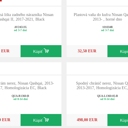
á lišta zadného nárazníka Nissan
Plastová vaňa do kufra Nissan Qa
shqai II, 2017-2021, Black
2013- , horné dno
AV245135
101034R
od 3-7 dní
od 3-7 dní
0 EUR
32,50 EUR
Kúpiť
Kúp
rám nerez, Nissan Qashqai, 2013-
Spodný chránič nerez, Nissan Q
7, Homologizácia EC, Black
2013-2017, Homologizácia EC,
QUA-R1360-B
QUA-L1360-05-B
od 8-14 dní
od 8-14 dní
10 EUR
498,00 EUR
Kúpiť
Kúp