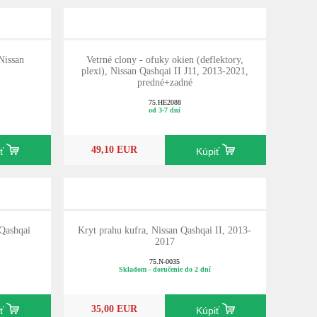
Nissan
Vetrné clony - ofuky okien (deflektory,
plexi), Nissan Qashqai II J11, 2013-2021,
predné+zadné
75.HE2088
od 3-7 dní
49,10 EUR
iť
Kúpiť
Qashqai
Kryt prahu kufra, Nissan Qashqai II, 2013-
2017
75.N-0035
Skladom - doručenie do 2 dní
35,00 EUR
iť
Kúpiť