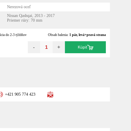
Nerezová oceľ
Nissan Qashqai, 2013 - 2017
Priemer rúry: 70 mm
ícia do 2-3 týždňov
Obsah balenia:
1 pár, levá+pravá strana
-
+
Kúpiť
+421 905 774 423