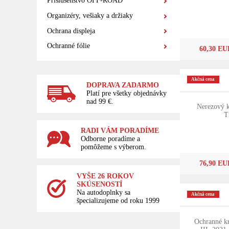
Príslušenstvo OFF-ROAD
Organizéry, vešiaky a držiaky
Ochrana displeja
Ochranné fólie
60,30 EU
Akčná cena
DOPRAVA ZADARMO
Platí pre všetky objednávky
nad 99 €.
Nerezový k
T
RADI VÁM PORADÍME
Odborne poradíme a
pomôžeme s výberom.
76,90 EU
VYŠE 26 ROKOV
SKÚSENOSTÍ
Na autodoplnky sa
Akčná cena
špecializujeme od roku 1999
Ochranné kr