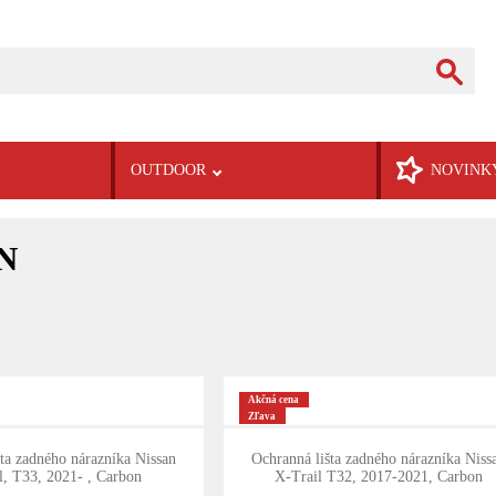
OUTDOOR
NOVINK
N
Akčná cena
Zľava
ta zadného nárazníka Nissan
Ochranná lišta zadného nárazníka Niss
l, T33, 2021- , Carbon
X-Trail T32, 2017-2021, Carbon