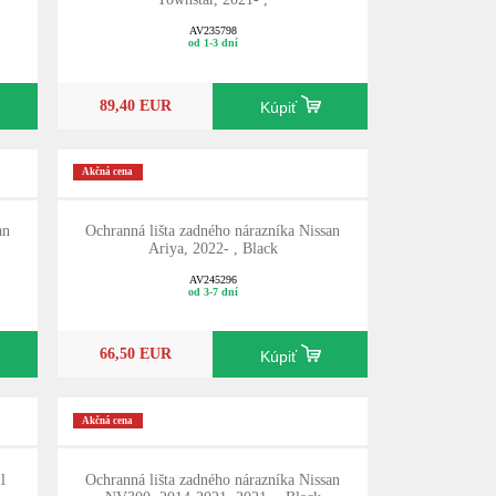
AV235798
od 1-3 dní
89,40 EUR
Kúpiť
Akčná cena
an
Ochranná lišta zadného nárazníka Nissan
Ariya, 2022- , Black
AV245296
od 3-7 dní
66,50 EUR
Kúpiť
Akčná cena
l
Ochranná lišta zadného nárazníka Nissan