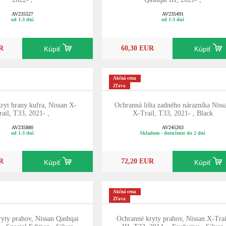
AV235527
AV235491
od 1-3 dní
od 1-3 dní
R
60,30 EUR
Kúpiť
Kúpiť
Akčná cena
Zľava
ryt hrany kufra, Nissan X-
Ochranná lišta zadného nárazníka Niss
rail, T33, 2021- ,
X-Trail, T33, 2021- , Black
AV235880
AV245263
od 1-3 dní
Skladom - doručenie do 2 dní
R
72,20 EUR
Kúpiť
Kúpiť
Akčná cena
Zľava
yty prahov, Nissan Qashqai
Ochranné kryty prahov, Nissan X-Trai