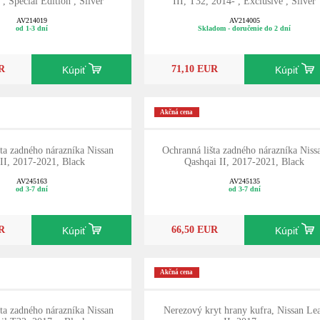
 , Special Edition , Silver
III, T32, 2014- , Exclusive , Silver
AV214019
AV214005
od 1-3 dní
Skladom - doručenie do 2 dní
R
71,10 EUR
Kúpiť
Kúpiť
Akčná cena
ta zadného nárazníka Nissan
Ochranná lišta zadného nárazníka Niss
II, 2017-2021, Black
Qashqai II, 2017-2021, Black
AV245163
AV245135
od 3-7 dní
od 3-7 dní
R
66,50 EUR
Kúpiť
Kúpiť
Akčná cena
ta zadného nárazníka Nissan
Nerezový kryt hrany kufra, Nissan Le