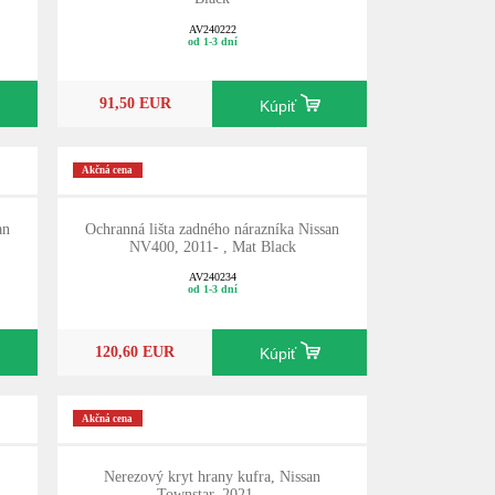
AV240222
od 1-3 dní
91,50 EUR
Kúpiť
Akčná cena
an
Ochranná lišta zadného nárazníka Nissan
NV400, 2011- , Mat Black
AV240234
od 1-3 dní
120,60 EUR
Kúpiť
Akčná cena
Nerezový kryt hrany kufra, Nissan
Townstar, 2021- ,