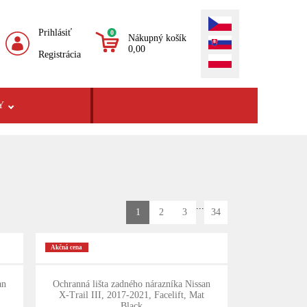
Prihlásiť
0
Nákupný košík
0,00
Registrácia
Y
...
1
2
3
34
Akčná cena
an
Ochranná lišta zadného nárazníka Nissan
X-Trail III, 2017-2021, Facelift, Mat
Black