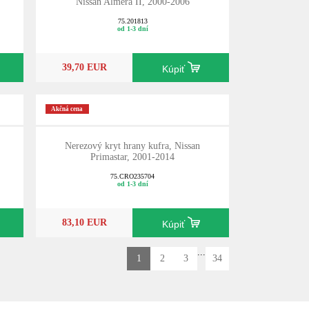
Nissan Almera II, 2000-2006
75.201813
od 1-3 dní
39,70 EUR
Kúpiť
Akčná cena
Nerezový kryt hrany kufra, Nissan
Primastar, 2001-2014
75.CRO235704
od 1-3 dní
83,10 EUR
Kúpiť
...
1
2
3
34