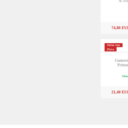
X-Tra
74,80 EU
Akčná cena
Zľava
Gumové 
Primas
Skla
21,40 EU