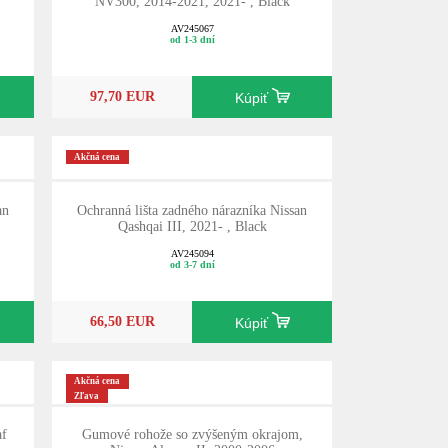
NV300, 2014-2021, 2021- , Black
AV245067
od 1-3 dní
97,70 EUR
Kúpiť
Akčná cena
an
Ochranná lišta zadného nárazníka Nissan
Qashqai III, 2021- , Black
AV245094
od 3-7 dní
66,50 EUR
Kúpiť
Akčná cena
Zľava
af
Gumové rohože so zvýšeným okrajom,