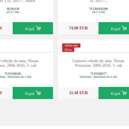
il T32, 2017- , Black
II, 2017- ,
AV245139
75.CRO235209
od 3-7 dní
od 1-3 dní
R
74,80 EUR
Kúpiť
Kúpiť
Akčná cena
Zľava
rohože do auta, Nissan
Gumové rohože do auta, Nissan
tar, 2006-2016, 2. rad
Primastar, 2006-2016, 3. rad
75.FG546146
75.FG546177
dom - doručenie do 2 dní
Skladom - doručenie do 2 dní
R
21,40 EUR
Kúpiť
Kúpiť