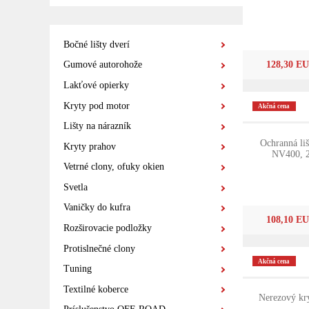
Bočné lišty dverí
128,30 E
Gumové autorohože
Lakťové opierky
Kryty pod motor
Akčná cena
Lišty na nárazník
Ochranná liš
Kryty prahov
NV400, 2
Vetrné clony, ofuky okien
Svetla
Vaničky do kufra
108,10 E
Rozširovacie podložky
Protislnečné clony
Akčná cena
Tuning
Textilné koberce
Nerezový kry