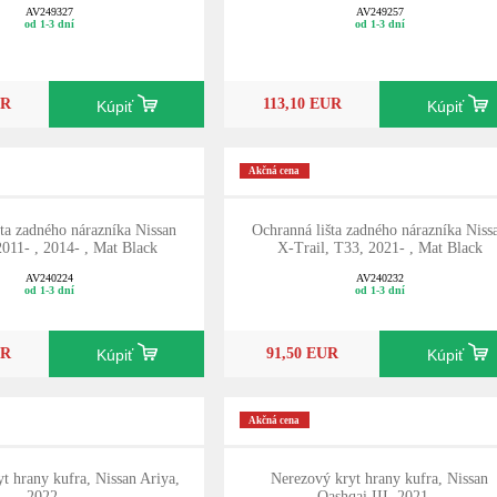
AV249327
AV249257
od 1-3 dní
od 1-3 dní
UR
113,10 EUR
Kúpiť
Kúpiť
Akčná cena
ta zadného nárazníka Nissan
Ochranná lišta zadného nárazníka Niss
011- , 2014- , Mat Black
X-Trail, T33, 2021- , Mat Black
AV240224
AV240232
od 1-3 dní
od 1-3 dní
UR
91,50 EUR
Kúpiť
Kúpiť
Akčná cena
t hrany kufra, Nissan Ariya,
Nerezový kryt hrany kufra, Nissan
2022- ,
Qashqai III, 2021- ,