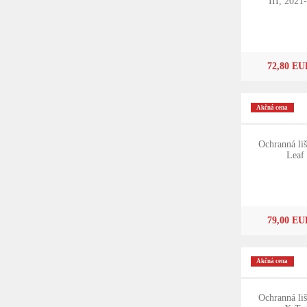
III, 2021-
72,80 EU
Akčná cena
Ochranná liš
Leaf 
79,00 EU
Akčná cena
Ochranná liš