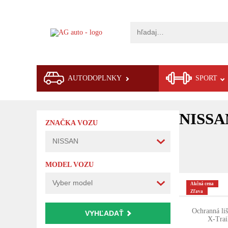
AUTODOPLNKY
SPORT
NISSA
ZNAČKA VOZU
MODEL VOZU
Akčná cena
Zľava
Ochranná liš
VYHĽADAŤ
X-Trai