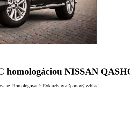
 EC homologáciou NISSAN QASHQ
ómované. Homologované. Exkluzívny a športový vzhľad.