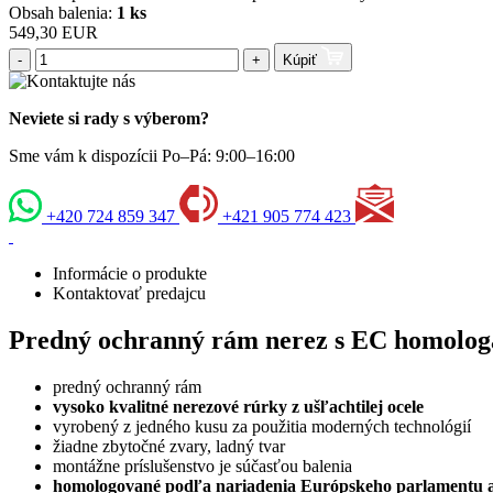
Obsah balenia:
1 ks
549,30 EUR
-
+
Kúpiť
Neviete si rady s výberom?
Sme vám k dispozícii Po–Pá: 9:00–16:00
+420 724 859 347
+421 905 774 423
Informácie o produkte
Kontaktovať predajcu
Predný ochranný rám nerez s EC homolo
predný ochranný rám
vysoko kvalitné nerezové rúrky z ušľachtilej ocele
vyrobený z jedného kusu za použitia moderných technológií
žiadne zbytočné zvary, ladný tvar
montážne príslušenstvo je súčasťou balenia
homologované podľa nariadenia Európskeho parlamentu a