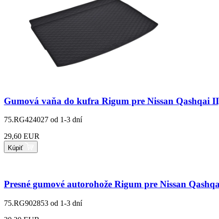
Gumová vaňa do kufra Rigum pre Nissan Qashqai II,
75.RG424027
od 1-3 dní
29,60 EUR
Kúpiť
Presné gumové autorohože Rigum pre Nissan Qashqai
75.RG902853
od 1-3 dní