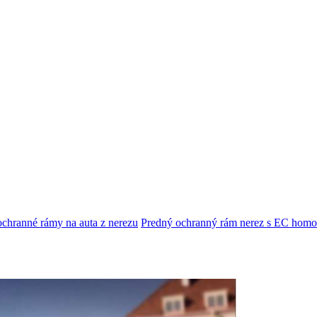
chranné rámy na auta z nerezu
Predný ochranný rám nerez s EC h