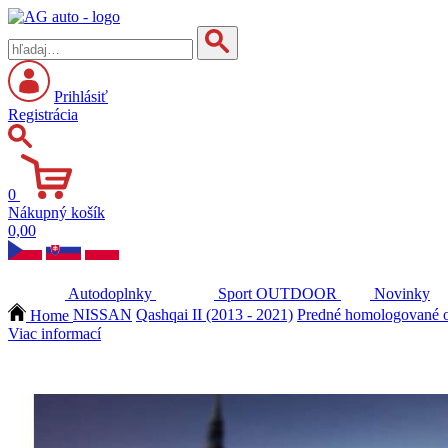
Prihlásiť
Registrácia
0
Nákupný košík
0,00
Autodoplnky
Sport
OUTDOOR
Novinky
Home
NISSAN
Qashqai II (2013 - 2021)
Predné homologované o
Viac informací