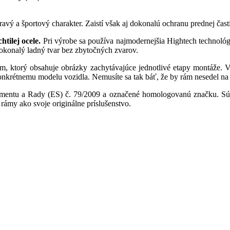
ý a športový charakter. Zaistí však aj dokonalú ochranu prednej čast
tilej ocele.
Pri výrobe sa používa najmodernejšia Hightech technológ
okonalý ladný tvar bez zbytočných zvarov.
, ktorý obsahuje obrázky zachytávajúce jednotlivé etapy montáže. 
onkrétnemu modelu vozidla. Nemusíte sa tak báť, že by rám nesedel na
entu a Rady (ES) č. 79/2009 a označené homologovanú značku. Sú 
ámy ako svoje originálne príslušenstvo.