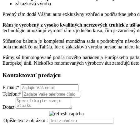
zákazková výroba
Predný rám dodá Vášmu autu exkluzívny vzhľad a podčiarkne jeho drav
Rám je vyrobený z vysoko kvalitných nerezových trubiek z ušľach
technológie umožňujú vyrobiť rám z jedného kusu, čím je zaručený d
Súčasťou balenia je kompletná montážna sada s podrobným návodom
bola montáž čo najľahšia. Ide o zákazkovú výrobu presne na mieru k
Rámy sú homologované podľa nového nariadenia Európskeho parlam
Európskej únii. Niekoľko renomovaných výrobcov áut zaraďujú tieto r
Kontaktovať predajcu
E-mail:
*
Telefon:
*
Dotaz
Opíšte text z obrázku :