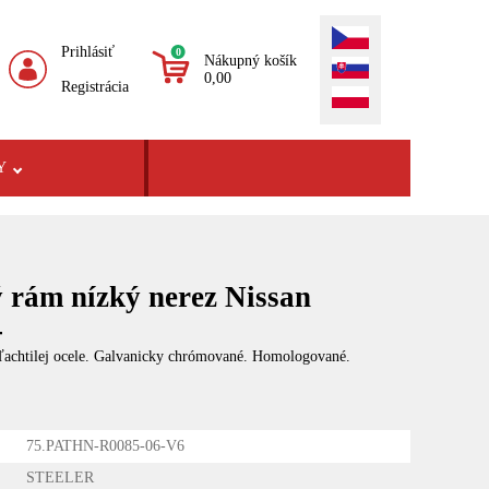
Prihlásiť
0
Nákupný košík
0,00
Registrácia
Y
 rám nízký nerez Nissan
-
šľachtilej ocele. Galvanicky chrómované. Homologované.
75.PATHN-R0085-06-V6
STEELER