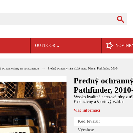
OUTDOOR
NOVINK
 ochranné rámy na auta z nerezu
Predný ochranný rám nízký nerez Nissan Pathfinder, 2010-
Predný ochranný
Pathfinder, 2010
Vysoko kvalitné nerezové rúry z u
Exkluzívny a športový vzhľad.
Viac informací
Kód tovaru:
Výrobca: