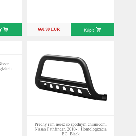
660,90 EUR
iť
Kúpiť
Nissan
gizácia
Predný rám nerez so spodným chráničom,
Nissan Pathfinder, 2010- , Homologizácia
EC, Black