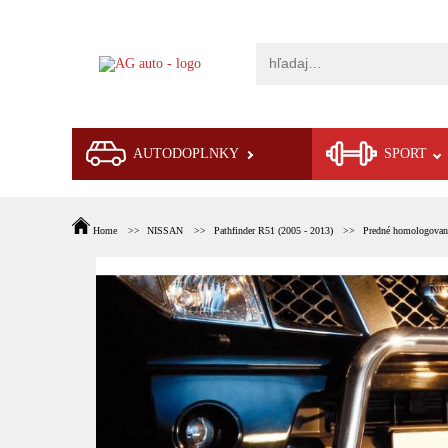
AUTODOPLNKY
SPORT
Home
NISSAN
Pathfinder R51 (2005 - 2013)
Predné homologované