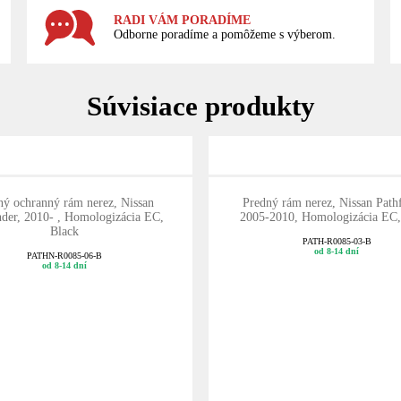
RADI VÁM PORADÍME
Odborne poradíme a pomôžeme s výberom.
Súvisiace produkty
ný ochranný rám nerez, Nissan
Predný rám nerez, Nissan Pathf
nder, 2010- , Homologizácia EC,
2005-2010, Homologizácia EC,
Black
PATH-R0085-03-B
od 8-14 dní
PATHN-R0085-06-B
od 8-14 dní