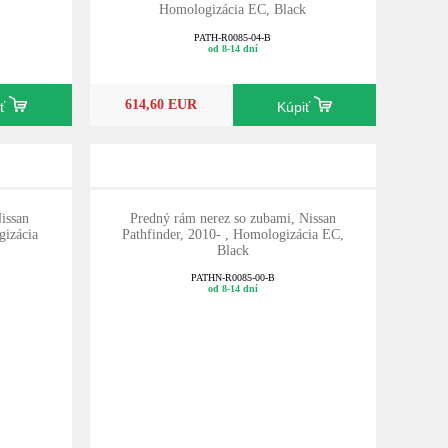
Homologizácia EC, Black
PATH-R0085-04-B
od 8-14 dní
614,60 EUR
iť
Kúpiť
issan
Predný rám nerez so zubami, Nissan
gizácia
Pathfinder, 2010- , Homologizácia EC,
Black
PATHN-R0085-00-B
od 8-14 dní