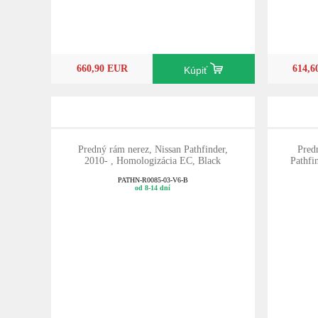
660,90 EUR
614,
Kúpiť
Predný rám nerez, Nissan Pathfinder,
Pred
2010- , Homologizácia EC, Black
Pathfi
PATHN-R0085-03-V6-B
od 8-14 dní