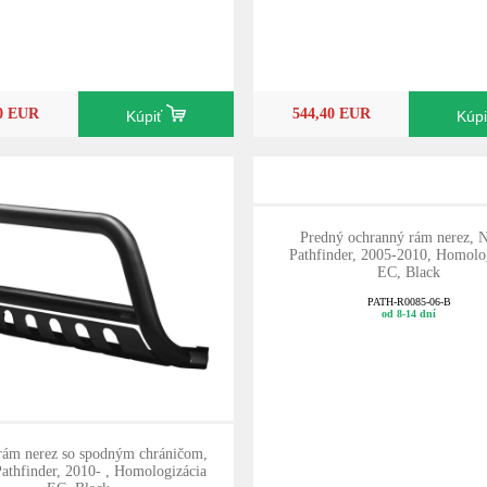
10 EUR
544,40 EUR
Kúpiť
Kúp
Predný ochranný rám nerez, N
Pathfinder, 2005-2010, Homolo
EC, Black
PATH-R0085-06-B
od 8-14 dní
rám nerez so spodným chráničom,
Pathfinder, 2010- , Homologizácia