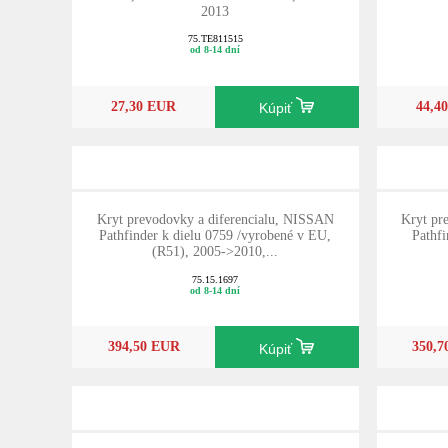
2013
75.TE811515
od 8-14 dní
27,30 EUR
44,4
Kúpiť
Kryt prevodovky a diferencialu, NISSAN
Kryt pr
Pathfinder k dielu 0759 /vyrobené v EU,
Pathfi
(R51), 2005->2010,...
75.15.1697
od 8-14 dní
394,50 EUR
350,
Kúpiť