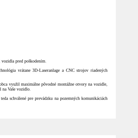
i vozidla pred poškodením.
chnológia vrátane 3D-Laseranlage a CNC strojov riadených
robca využil maximálne pôvodné montážne otvory na vozidle,
 na Vaše vozidlo.
teda schválené pre prevádzku na pozemných komunikáciách