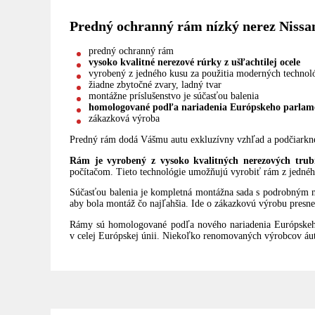
Predný ochranný rám nízký nerez Nissan
predný ochranný rám
vysoko kvalitné nerezové rúrky z ušľachtilej ocele
vyrobený z jedného kusu za použitia moderných technol
žiadne zbytočné zvary, ladný tvar
montážne príslušenstvo je súčasťou balenia
homologované podľa nariadenia Európskeho parlame
zákazková výroba
Predný rám dodá Vášmu autu exkluzívny vzhľad a podčiarkne j
Rám je vyrobený z vysoko kvalitných nerezových trubie
počítačom. Tieto technológie umožňujú vyrobiť rám z jednéh
Súčasťou balenia je kompletná montážna sada s podrobným n
aby bola montáž čo najľahšia. Ide o zákazkovú výrobu presne
Rámy sú homologované podľa nového nariadenia Európskeh
v celej Európskej únii. Niekoľko renomovaných výrobcov áut 