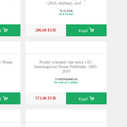
>2010, ohýbaný, oceľ ...
75.15.0758
od 8-14 dní
206,60 EUR
iť
Kúpiť
z Nissan
Predný ochranný rám nerez s EC
homologáciou Nissan Pathfinder, 2005-
2010
75.PATH-R0085-03
Na ceste až 3 týždne
573,00 EUR
iť
Kúpiť