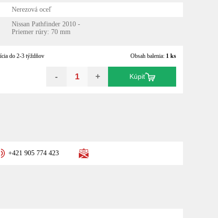
Nerezová oceľ
Nissan Pathfinder 2010 -
Priemer rúry: 70 mm
ícia do 2-3 týždňov
Obsah balenia:
1 ks
-
+
Kúpiť
+421 905 774 423