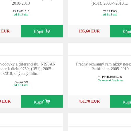
2010-2013
(R51), 2005->2010,...
75.TX831515
75.15.1343
od 8-14 dní
od 8-14 dní
0 EUR
195,60 EUR
Kúpiť
Kúp
evodovky a diferencialu, NISSAN
Predný ochranný rám nízký nere
nder k dielu 0759, (R51), 2005-
Pathfinder, 2005-2010
>2010, ohýbaný, hlin...
75.PATH-R0085-06
Na ceste až 3 týždne
75.15.0760
od 8-14 dní
70 EUR
451,70 EUR
Kúpiť
Kúp