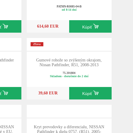
PATHN-R0085-04-B
od 8-14 dní
614,60 EUR
iť
Kúpiť
Zľava
thfinder
Gumové rohože so zvýšeným okrajom,
.
Nissan Pathfinder, R51, 2008-2013
75.201804
Skladom - doručenie do 2 dní
39,60 EUR
iť
Kúpiť
, NISSAN
Kryt prevodovky a diferencialu, NISSAN
né v EU,
Pathfinder k dielu 0757, (R51), 2005-