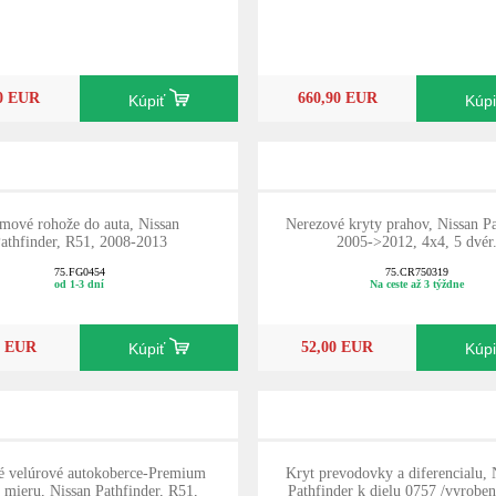
10 EUR
660,90 EUR
Kúpiť
Kúp
mové rohože do auta, Nissan
Nerezové kryty prahov, Nissan Pa
athfinder, R51, 2008-2013
2005->2012, 4x4, 5 dvér
75.FG0454
75.CR750319
od 1-3 dní
Na ceste až 3 týždne
0 EUR
52,00 EUR
Kúpiť
Kúp
né velúrové autokoberce-Premium
Kryt prevodovky a diferencialu
a mieru, Nissan Pathfinder, R51,
Pathfinder k dielu 0757 /vyrobe