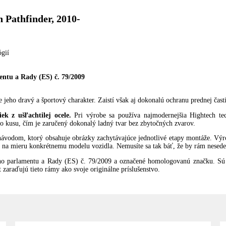
 Pathfinder, 2010-
ógií
ntu a Rady (ES) č. 79/2009
eho dravý a športový charakter. Zaistí však aj dokonalú ochranu prednej čast
k z ušľachtilej ocele.
Pri výrobe sa používa najmodernejšia Hightech te
o kusu, čím je zaručený dokonalý ladný tvar bez zbytočných zvarov.
ávodom, ktorý obsahuje obrázky zachytávajúce jednotlivé etapy montáže. Vý
 na mieru konkrétnemu modelu vozidla. Nemusíte sa tak báť, že by rám nesedel
o parlamentu a Rady (ES) č. 79/2009 a označené homologovanú značku. Sú 
zaraďujú tieto rámy ako svoje originálne príslušenstvo.