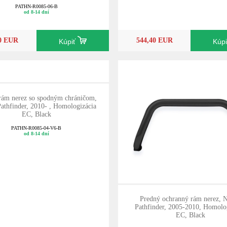
PATHN-R0085-06-B
od 8-14 dní
10 EUR
544,40 EUR
Kúpiť
Kúp
rám nerez so spodným chráničom,
Pathfinder, 2010- , Homologizácia
EC, Black
PATHN-R0085-04-V6-B
od 8-14 dní
Predný ochranný rám nerez, N
Pathfinder, 2005-2010, Homolo
EC, Black