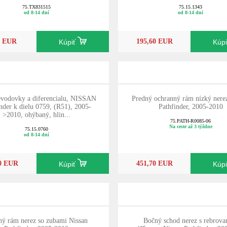
75.TX831515
75.15.1343
od 8-14 dní
od 8-14 dní
0 EUR
195,60 EUR
Kúpiť
Kúp
evodovky a diferencialu, NISSAN
Predný ochranný rám nízký nere
nder k dielu 0759, (R51), 2005-
Pathfinder, 2005-2010
>2010, ohýbaný, hlin...
75.PATH-R0085-06
Na ceste až 3 týždne
75.15.0760
od 8-14 dní
70 EUR
451,70 EUR
Kúpiť
Kúp
ný rám nerez so zubami Nissan
Bočný schod nerez s rebrov