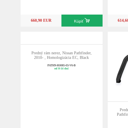
660,90 EUR
614,
Kúpiť
Predný rám nerez, Nissan Pathfinder,
2010- , Homologizácia EC, Black
PATHN-R0085-03-V6-B
od 8-14 dní
Pred
Pathfi