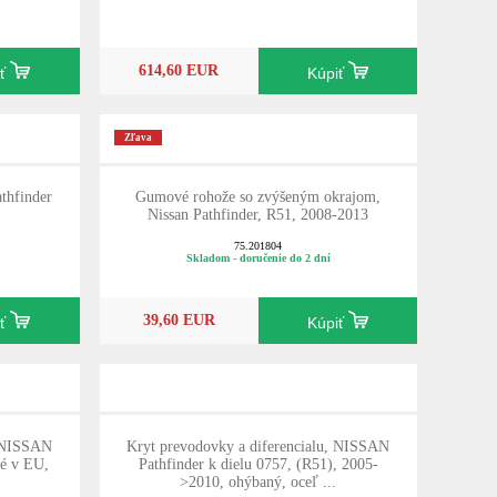
614,60 EUR
iť
Kúpiť
Zľava
thfinder
Gumové rohože so zvýšeným okrajom,
.
Nissan Pathfinder, R51, 2008-2013
75.201804
Skladom - doručenie do 2 dní
39,60 EUR
iť
Kúpiť
, NISSAN
Kryt prevodovky a diferencialu, NISSAN
né v EU,
Pathfinder k dielu 0757, (R51), 2005-
>2010, ohýbaný, oceľ ...