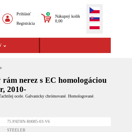
Prihlásiť
0
Nákupný košík
0,00
Registrácia
Y
0-
 rám nerez s EC homologáciou
r, 2010-
šľachtilej ocele. Galvanicky chrómované. Homologované.
75.PATHN-R0085-03-V6
STEELER