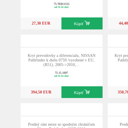
75.TE811515
od 8-14 dní
27,30 EUR
44,4
Kúpiť
Kryt prevodovky a diferencialu, NISSAN
Kryt pr
Pathfinder k dielu 0759 /vyrobené v EU,
Pathfi
(R51), 2005->2010,...
75.15.1697
od 8-14 dní
394,50 EUR
350,
Kúpiť
Predný rám nerez so spodným chráničom
Pred