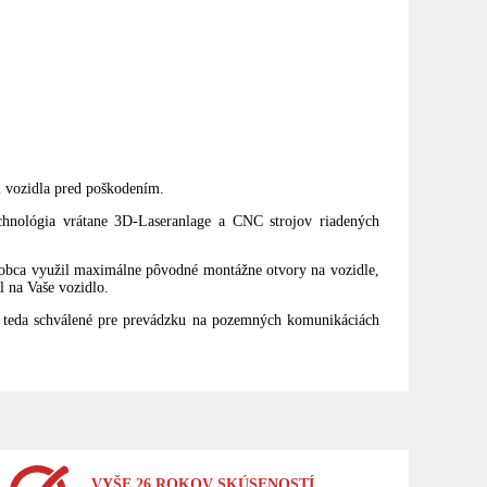
i vozidla pred poškodením.
chnológia vrátane 3D-Laseranlage a CNC strojov riadených
robca využil maximálne pôvodné montážne otvory na vozidle,
 na Vaše vozidlo.
teda schválené pre prevádzku na pozemných komunikáciách
VYŠE 26 ROKOV SKÚSENOSTÍ