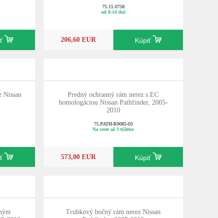
75.15.0758
od 8-14 dní
206,60 EUR
iť
Kúpiť
z Nissan
Predný ochranný rám nerez s EC
homologáciou Nissan Pathfinder, 2005-
2010
75.PATH-R0085-03
Na ceste až 3 týždne
573,00 EUR
iť
Kúpiť
aným
Trubkový bočný rám nerez Nissan