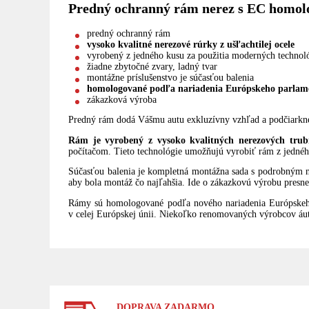
Predný ochranný rám nerez s EC homolo
predný ochranný rám
vysoko kvalitné nerezové rúrky z ušľachtilej ocele
vyrobený z jedného kusu za použitia moderných technol
žiadne zbytočné zvary, ladný tvar
montážne príslušenstvo je súčasťou balenia
homologované podľa nariadenia Európskeho parlame
zákazková výroba
Predný rám dodá Vášmu autu exkluzívny vzhľad a podčiarkne j
Rám je vyrobený z vysoko kvalitných nerezových trubie
počítačom. Tieto technológie umožňujú vyrobiť rám z jednéh
Súčasťou balenia je kompletná montážna sada s podrobným n
aby bola montáž čo najľahšia. Ide o zákazkovú výrobu presne
Rámy sú homologované podľa nového nariadenia Európskeh
v celej Európskej únii. Niekoľko renomovaných výrobcov áut 
DOPRAVA ZADARMO