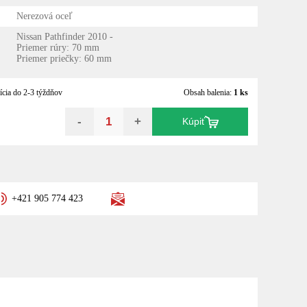
Nerezová oceľ
Nissan Pathfinder 2010 -
Priemer rúry: 70 mm
Priemer priečky: 60 mm
ícia do 2-3 týždňov
Obsah balenia:
1 ks
-
+
Kúpiť
+421 905 774 423