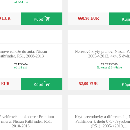
od 8-14 dní
10 EUR
660,90 EUR
Kúpiť
Kúp
mové rohože do auta, Nissan
Nerezové kryty prahov, Nissan Pa
athfinder, R51, 2008-2013
2005->2012, 4x4, 5 dvér
75.FG0454
75.CR750319
od 1-3 dní
Na ceste až 3 týždne
0 EUR
52,00 EUR
Kúpiť
Kúp
né velúrové autokoberce-Premium
Kryt prevodovky a diferencialu
a mieru, Nissan Pathfinder, R51,
Pathfinder k dielu 0757 /vyrobe
2010-2013
(R51), 2005->2010,...