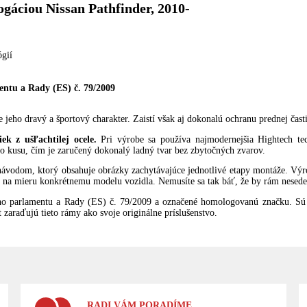
gáciou Nissan Pathfinder, 2010-
ógií
ntu a Rady (ES) č. 79/2009
eho dravý a športový charakter. Zaistí však aj dokonalú ochranu prednej čast
k z ušľachtilej ocele.
Pri výrobe sa používa najmodernejšia Hightech te
o kusu, čím je zaručený dokonalý ladný tvar bez zbytočných zvarov.
ávodom, ktorý obsahuje obrázky zachytávajúce jednotlivé etapy montáže. Vý
 na mieru konkrétnemu modelu vozidla. Nemusíte sa tak báť, že by rám nesedel
o parlamentu a Rady (ES) č. 79/2009 a označené homologovanú značku. Sú 
zaraďujú tieto rámy ako svoje originálne príslušenstvo.
RADI VÁM PORADÍME