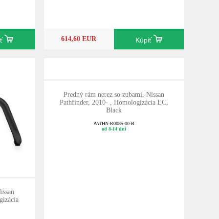
614,60 EUR
iť
Kúpiť
Predný rám nerez so zubami, Nissan
Pathfinder, 2010- , Homologizácia EC,
Black
PATHN-R0085-00-B
od 8-14 dní
issan
gizácia