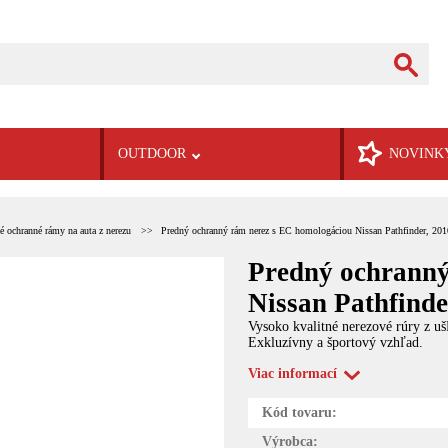
OUTDOOR
NOVINK
 ochranné rámy na auta z nerezu
Predný ochranný rám nerez s EC homologáciou Nissan Pathfinder, 201
Predný ochranný
Nissan Pathfinde
Vysoko kvalitné nerezové rúry z u
Exkluzívny a športový vzhľad.
Viac informací
Kód tovaru:
Výrobca: