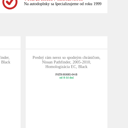
Na autodoplnky sa špecializujeme od roku 1999
inder,
Predný rám nerez so spodným chráničom,
 Black
Nissan Pathfinder, 2005-2010,
Homologizácia EC, Black
PATH-R0085-04-B
od 8-14 dní