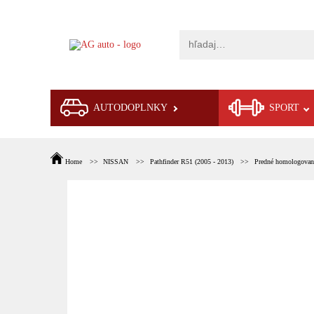
AUTODOPLNKY
SPORT
Home
NISSAN
Pathfinder R51 (2005 - 2013)
Predné homologované