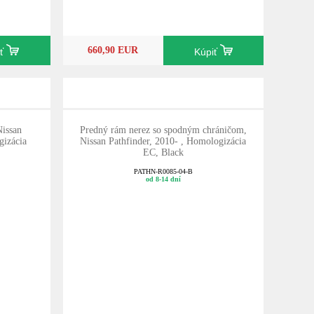
660,90 EUR
iť
Kúpiť
Nissan
Predný rám nerez so spodným chráničom,
gizácia
Nissan Pathfinder, 2010- , Homologizácia
EC, Black
PATHN-R0085-04-B
od 8-14 dní