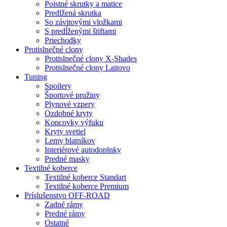
Poistné skrutky a matice
Predlžená skrutka
So závitovými vložkami
S predĺženými štiftami
Priechodky
Protislnečné clony
Protislnečné clony X-Shades
Protislnečné clony Laitovo
Tuning
Spoilery
Športové pružiny
Plynové vzpery
Ozdobné kryty
Koncovky výfuku
Kryty svetiel
Lemy blatníkov
Interiérové autodoplnky
Predné masky
Textilné koberce
Textilné koberce Standart
Textilné koberce Premium
Príslušenstvo OFF-ROAD
Zadné rámy
Predné rámy
Ostatné