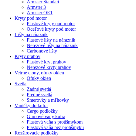
Armster Standart
Armster 3
Armster OE1
Kryty pod motor
Plastové kryty pod motor
Oceľové kryty pod motor
Lišty na nárazník
Plastové lišty na nárazník
Nerezové lišty na nárazník
Carbonové lišty
Kryty prahov
Plastové kryt prahov
Nerezové kryty prahov
Vetrné clony, ofuky okien
Ofuky okien
Svetla
Zadné svetlá
Predné svetlá
Smerovky a mľhovky
Vaničky do kufra
Cargo podložky
Gumové vany kufra
Plastová vaňa s protišmykom
Plastová vaňa bez protišmyku
Rozširovacie podložky