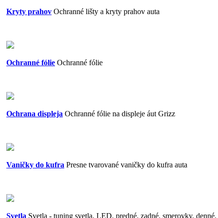
Kryty prahov
Ochranné lišty a kryty prahov auta
Ochranné fólie
Ochranné fólie
Ochrana displeja
Ochranné fólie na displeje áut Grizz
Vaničky do kufra
Presne tvarované vaničky do kufra auta
Svetla
Svetla - tuning svetla, LED, predné, zadné, smerovky, denné