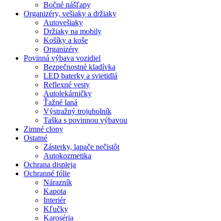
Bočné nášľapy
Organizéry, vešiaky a držiaky
Autovešiaky
Držiaky na mobily
Košíky a koše
Organizéry
Povinná výbava vozidiel
Bezpečnostné kladívka
LED baterky a svietidlá
Reflexné vesty
Autolekárničky
Ťažné laná
Výstražný trojuholník
Taška s povinnou výbavou
Zimné clony
Ostatné
Zásterky, lapače nečistôt
Autokozmetika
Ochrana displeja
Ochranné fólie
Nárazník
Kapota
Interiér
Kľučky
Karoséria