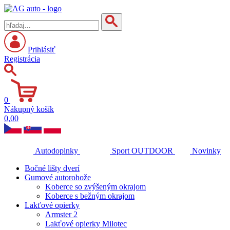
Prihlásiť
Registrácia
0
Nákupný košík
0,00
Autodoplnky
Sport
OUTDOOR
Novinky
Bočné lišty dverí
Gumové autorohože
Koberce so zvýšeným okrajom
Koberce s bežným okrajom
Lakťové opierky
Armster 2
Lakťové opierky Milotec