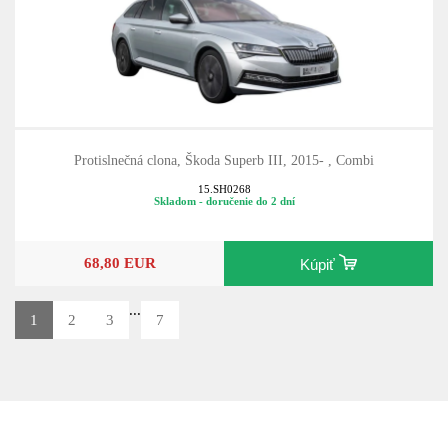
Protislnečná clona, Škoda Superb III, 2015- , Combi
15.SH0268
Skladom - doručenie do 2 dní
68,80 EUR
Kúpiť
...
1
2
3
7