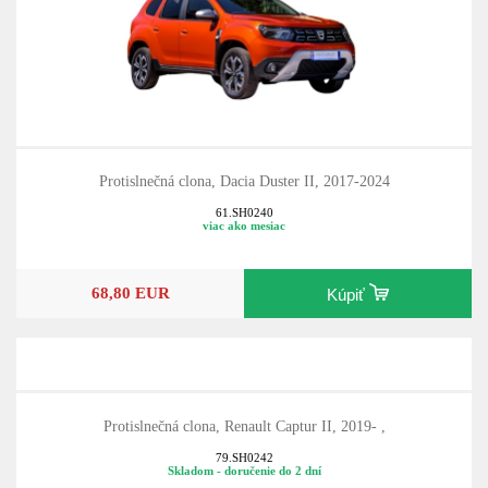
Protislnečná clona, Dacia Duster II, 2017-2024
61.SH0240
viac ako mesiac
68,80 EUR
Kúpiť
Protislnečná clona, Renault Captur II, 2019- ,
79.SH0242
Skladom - doručenie do 2 dní