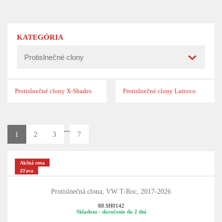
KATEGÓRIA
Protislnečné clony X-Shades
Protislnečné clony Laitovo
...
1
2
3
7
Akčná cena
Zľava
Protislnečná clona, VW T-Roc, 2017-2026
88.SH0142
Skladom - doručenie do 2 dní