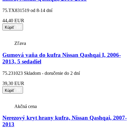
75.TX831519
od 8-14 dní
44,40 EUR
Kúpiť
Zľava
Gumová vaňa do kufra Nissan Qashqai I, 2006-
2013, 5 sedadiel
75.231023
Skladom - doručenie do 2 dní
39,30 EUR
Kúpiť
Akčná cena
Nerezový kryt hrany kufra, Nissan Qashqai, 2007-
2013