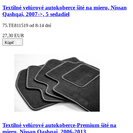
Textilné velúrové autokoberce šité na mieru, Nissan
Qashqai, 2007->, 5 sedadiel
75.TE811519
od 8-14 dní
27,30 EUR
Kúpiť
Textilné velúrové autokoberce-Premium šité na
mieru, Nissan Qashqai, 2006-2013