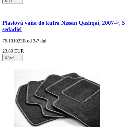
Kúpiť
Plastová vaňa do kufra Nissan Qashqai, 2007->, 5
sedadiel
75.101023B
od 3-7 dní
23,80 EUR
Kúpiť