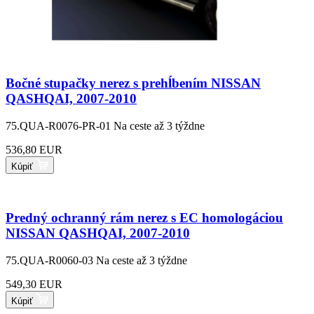
Bočné stupačky nerez s prehĺbením NISSAN
QASHQAI, 2007-2010
75.QUA-R0076-PR-01
Na ceste až 3 týždne
536,80 EUR
Kúpiť
Predný ochranný rám nerez s EC homologáciou
NISSAN QASHQAI, 2007-2010
75.QUA-R0060-03
Na ceste až 3 týždne
549,30 EUR
Kúpiť