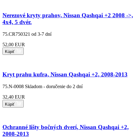
Nerezové kryty prahov, Nissan Qashqai +2 2008 ->,
4x4, 5 dvér.
75.CR750321
od 3-7 dní
52,00 EUR
Kúpiť
Kryt prahu kufra, Nissan Qashqai +2, 2008-2013
75.N-0008
Skladom - doručenie do 2 dní
32,40 EUR
Kúpiť
Ochranné lišty bočných dverí, Nissan Qashqai +2,
2008-2013