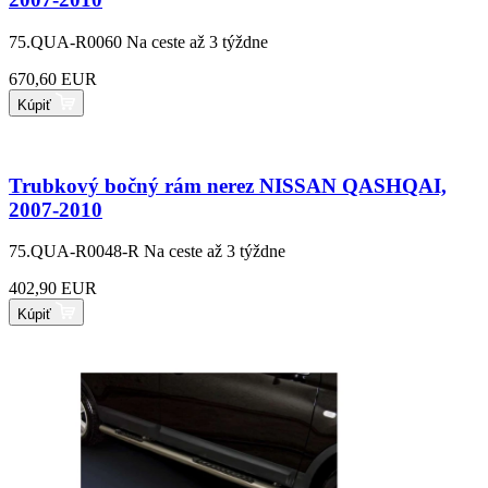
75.QUA-R0060
Na ceste až 3 týždne
670,60 EUR
Kúpiť
Trubkový bočný rám nerez NISSAN QASHQAI,
2007-2010
75.QUA-R0048-R
Na ceste až 3 týždne
402,90 EUR
Kúpiť