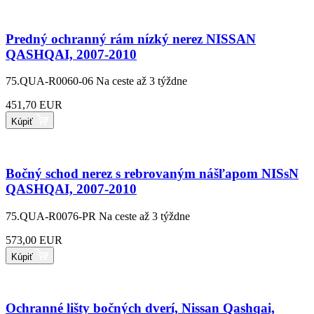
Predný ochranný rám nízký nerez NISSAN
QASHQAI, 2007-2010
75.QUA-R0060-06
Na ceste až 3 týždne
451,70 EUR
Kúpiť
Bočný schod nerez s rebrovaným nášľapom NISsN
QASHQAI, 2007-2010
75.QUA-R0076-PR
Na ceste až 3 týždne
573,00 EUR
Kúpiť
Ochranné lišty bočných dverí, Nissan Qashqai,