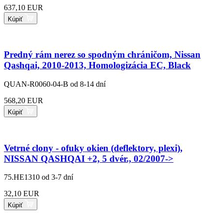
637,10 EUR
Kúpiť
Predný rám nerez so spodným chráničom, Nissan
Qashqai, 2010-2013, Homologizácia EC, Black
QUAN-R0060-04-B
od 8-14 dní
568,20 EUR
Kúpiť
Vetrné clony - ofuky okien (deflektory, plexi),
NISSAN QASHQAI +2, 5 dvér., 02/2007->
75.HE1310
od 3-7 dní
32,10 EUR
Kúpiť