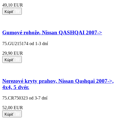
49,10 EUR
Kúpiť
Gumové rohože, Nissan QASHQAI 2007->
75.GU215174
od 1-3 dní
29,90 EUR
Kúpiť
Nerezové kryty prahov, Nissan Qashqai 2007->,
4x4, 5 dvér.
75.CR750323
od 3-7 dní
52,00 EUR
Kúpiť