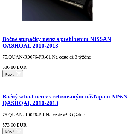
Bočné stupačky nerez s prehĺbením NISSAN
QASHQAI, 2010-2013
75.QUAN-R0076-PR-01
Na ceste až 3 týždne
536,80 EUR
Kúpiť
Bočný schod nerez s rebrovaným nášľapom NISsN
QASHQAI, 2010-2013
75.QUAN-R0076-PR
Na ceste až 3 týždne
573,00 EUR
Kúpiť