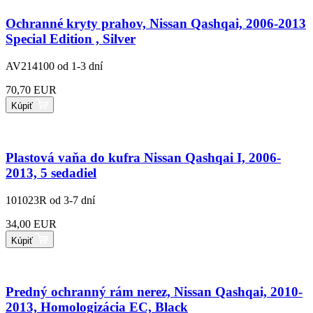
Ochranné kryty prahov, Nissan Qashqai, 2006-2013
Special Edition , Silver
AV214100
od 1-3 dní
70,70 EUR
Kúpiť
Plastová vaňa do kufra Nissan Qashqai I, 2006-
2013, 5 sedadiel
101023R
od 3-7 dní
34,00 EUR
Kúpiť
Predný ochranný rám nerez, Nissan Qashqai, 2010-
2013, Homologizácia EC, Black