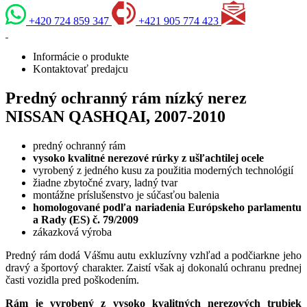
+420 724 859 347
+421 905 774 423
Informácie o produkte
Kontaktovať predajcu
Predný ochranný rám nízký nerez
NISSAN QASHQAI, 2007-2010
predný ochranný rám
vysoko kvalitné nerezové rúrky z ušľachtilej ocele
vyrobený z jedného kusu za použitia moderných technológií
žiadne zbytočné zvary, ladný tvar
montážne príslušenstvo je súčasťou balenia
homologované podľa nariadenia Európskeho parlamentu
a Rady (ES) č. 79/2009
zákazková výroba
Predný rám dodá Vášmu autu exkluzívny vzhľad a podčiarkne jeho
dravý a športový charakter. Zaistí však aj dokonalú ochranu prednej
časti vozidla pred poškodením.
Rám je vyrobený z vysoko kvalitných nerezových trubiek