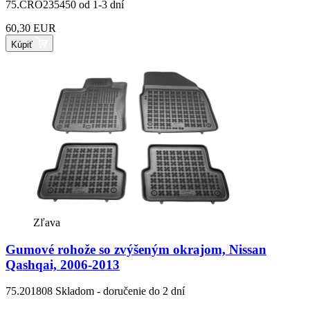
75.CRO235450
od 1-3 dní
60,30 EUR
Kúpiť
Zľava
Gumové rohože so zvýšeným okrajom, Nissan
Qashqai, 2006-2013
75.201808
Skladom - doručenie do 2 dní