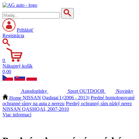
Prihlásiť
Registrácia
0
Nákupný košík
0,00
Autodoplnky
Sport
OUTDOOR
Novinky
Home
NISSAN
Qashqai I (2006 - 2013)
Predné homologované
ochranné rámy na auta z nerezu
Predný ochranný rám nízký nerez
NISSAN QASHQAI, 2007-2010
Viac informací