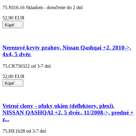
75.NI16.16
Skladom - doručenie do 2 dní
52,90 EUR
Kúpiť
Nerezové kryty prahov, Nissan Qashqai +2, 2010->,
4x4, 5 dvér.
75.CR750322
od 3-7 dní
52,00 EUR
Kúpiť
Vetrné clony - ofuky okien (deflektory, plexi),
NISSAN QASHQAI +2, 5 dvér., 11/2008->, predné +
z...
75.HE1628
od 3-7 dní