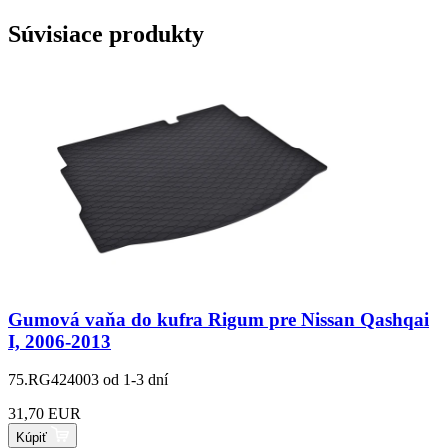
Súvisiace produkty
Gumová vaňa do kufra Rigum pre Nissan Qashqai
I, 2006-2013
75.RG424003
od 1-3 dní
31,70 EUR
Kúpiť