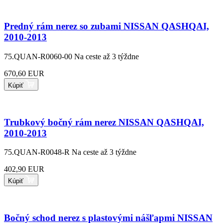
Predný rám nerez so zubami NISSAN QASHQAI,
2010-2013
75.QUAN-R0060-00
Na ceste až 3 týždne
670,60 EUR
Kúpiť
Trubkový bočný rám nerez NISSAN QASHQAI,
2010-2013
75.QUAN-R0048-R
Na ceste až 3 týždne
402,90 EUR
Kúpiť
Bočný schod nerez s plastovými nášľapmi NISSAN