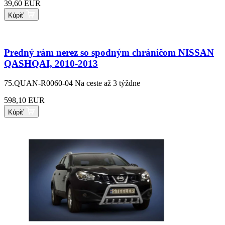
39,60 EUR
Kúpiť
Predný rám nerez so spodným chráničom NISSAN
QASHQAI, 2010-2013
75.QUAN-R0060-04
Na ceste až 3 týždne
598,10 EUR
Kúpiť