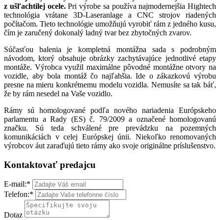
z ušľachtilej ocele.
Pri výrobe sa používa najmodernejšia Hightech
technológia vrátane 3D-Laseranlage a CNC strojov riadených
počítačom. Tieto technológie umožňujú vyrobiť rám z jedného kusu,
čím je zaručený dokonalý ladný tvar bez zbytočných zvarov.
Súčasťou balenia je kompletná montážna sada s podrobným
návodom, ktorý obsahuje obrázky zachytávajúce jednotlivé etapy
montáže. Výrobca využil maximálne pôvodné montážne otvory na
vozidle, aby bola montáž čo najľahšia. Ide o zákazkovú výrobu
presne na mieru konkrétnemu modelu vozidla. Nemusíte sa tak báť,
že by rám nesedel na Vaše vozidlo.
Rámy sú homologované podľa nového nariadenia Európskeho
parlamentu a Rady (ES) č. 79/2009 a označené homologovanú
značku. Sú teda schválené pre prevádzku na pozemných
komunikáciách v celej Európskej únii. Niekoľko renomovaných
výrobcov áut zaraďujú tieto rámy ako svoje originálne príslušenstvo.
Kontaktovať predajcu
E-mail:
*
Telefon:
*
Dotaz