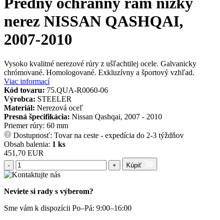
Predný ochranný rám nízký
nerez NISSAN QASHQAI,
2007-2010
Vysoko kvalitné nerezové rúry z ušľachtilej ocele. Galvanicky
chrómované. Homologované. Exkluzívny a športový vzhľad.
Viac informací
Kód tovaru:
75.QUA-R0060-06
Výrobca:
STEELER
Materiál:
Nerezová oceľ
Presná špecifikácia:
Nissan Qashqai, 2007 - 2010
Priemer rúry: 60 mm
Dostupnosť: Tovar na ceste - expedícia do 2-3 týždňov
?
Obsah balenia:
1 ks
451,70 EUR
-
+
Kúpiť
Neviete si rady s výberom?
Sme vám k dispozícii Po–Pá: 9:00–16:00