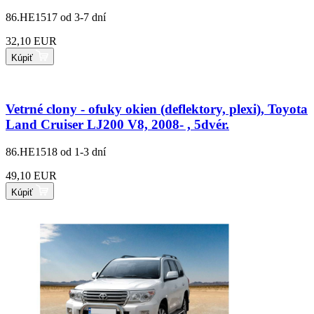
86.HE1517
od 3-7 dní
32,10 EUR
Kúpiť
Vetrné clony - ofuky okien (deflektory, plexi), Toyota
Land Cruiser LJ200 V8, 2008- , 5dvér.
86.HE1518
od 1-3 dní
49,10 EUR
Kúpiť