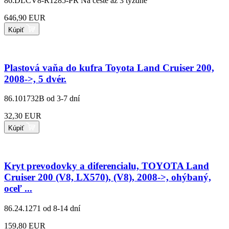
86.DLCV8-R1285-PR
Na ceste až 3 týždne
646,90 EUR
Kúpiť
Plastová vaňa do kufra Toyota Land Cruiser 200,
2008->, 5 dvér.
86.101732B
od 3-7 dní
32,30 EUR
Kúpiť
Kryt prevodovky a diferencialu, TOYOTA Land
Cruiser 200 (V8, LX570), (V8), 2008->, ohýbaný,
oceľ ...
86.24.1271
od 8-14 dní
159,80 EUR