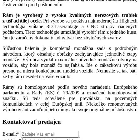
časti vozidla pred poškodením.
Rám je vyrobený z vysoko kvalitných nerezových trubiek
z ušľachtilej ocele.
Pri výrobe sa používa najmodernejšia Hightech
technológia vrátane 3D-Laseranlage a CNC strojov riadených
počítačom. Tieto technológie umožňujú vyrobiť rám z jedného kusu,
čím je zaručený dokonalý ladný tvar bez zbytočných zvarov.
Súčasťou balenia je kompletná montážna sada s podrobným
návodom, ktorý obsahuje obrázky zachytávajúce jednotlivé etapy
montáže. Výrobca využil maximálne pôvodné montážne otvory na
vozidle, aby bola montáž čo najľahšia. Ide o zákazkovú výrobu
presne na mieru konkrétnemu modelu vozidla. Nemusíte sa tak báť,
že by rám nesedel na Vaše vozidlo.
Rámy sú homologované podľa nového nariadenia Európskeho
parlamentu a Rady (ES) č. 79/2009 a označené homologovanú
značku. Sú teda schválené pre prevádzku na pozemných
komunikáciách v celej Európskej únii. Niekoľko renomovaných
výrobcov áut zaraďujú tieto rámy ako svoje originálne príslušenstvo.
Kontaktovať predajcu
E-mail:
*