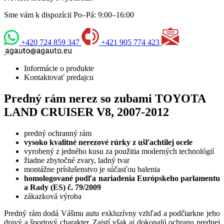
Sme vám k dispozícii Po–Pá: 9:00–16:00
+420 724 859 347
+421 905 774 423
Informácie o produkte
Kontaktovať predajcu
Predný rám nerez so zubami TOYOTA
LAND CRUISER V8, 2007-2012
predný ochranný rám
vysoko kvalitné nerezové rúrky z ušľachtilej ocele
vyrobený z jedného kusu za použitia moderných technológií
žiadne zbytočné zvary, ladný tvar
montážne príslušenstvo je súčasťou balenia
homologované podľa nariadenia Európskeho parlamentu
a Rady (ES) č. 79/2009
zákazková výroba
Predný rám dodá Vášmu autu exkluzívny vzhľad a podčiarkne jeho
dravý a športový charakter. Zaistí však aj dokonalú ochranu prednej