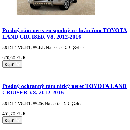
Predný rám nerez so spodným chráničom TOYOTA
LAND CRUISER V8, 2012-2016
86.DLCV8-R1285-BL
Na ceste až 3 týždne
670,60 EUR
Kúpiť
Predný ochranný rám nízký nerez TOYOTA LAND
CRUISER V8, 2012-2016
86.DLCV8-R1285-06
Na ceste až 3 týždne
451,70 EUR
Kúpiť