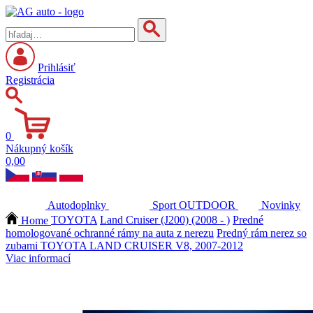
Prihlásiť
Registrácia
0
Nákupný košík
0,00
Autodoplnky
Sport
OUTDOOR
Novinky
Home
TOYOTA
Land Cruiser (J200) (2008 - )
Predné
homologované ochranné rámy na auta z nerezu
Predný rám nerez so
zubami TOYOTA LAND CRUISER V8, 2007-2012
Viac informací