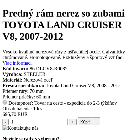
Predný rám nerez so zubami
TOYOTA LAND CRUISER
V8, 2007-2012
Vysoko kvalitné nerezové rúry z ušľachtilej ocele. Galvanicky
chrómované. Homologované. Exkluzívny a športový vzhľad.
Viac informací
Kód tovaru:
86.DLCV8-R0085
Výrobca:
STEELER
Materiál:
Nerezová oceľ
Presná špecifikácia:
Toyota Land Cruiser V8, 2008 - 2012
Priemer rúry: 70 mm
Priemer priečky: 60 mm
Dostupnosť: Tovar na ceste - expedícia do 2-3 týždňov
?
Obsah balenia:
1 ks
695,70 EUR
-
+
Kúpiť
Neviete si rady s výberom?