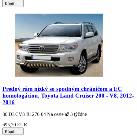
Kúpiť
Predný rám nízký so spodným chráničom a EC
homologáciou, Toyota Land Cruiser 200 - V8, 2012-
2016
86.DLCV8-R1276-04
Na ceste až 3 týždne
695,70 EUR
Kúpiť