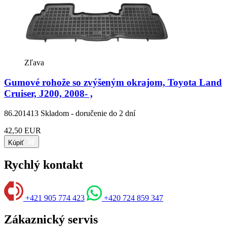
Zľava
Gumové rohože so zvýšeným okrajom, Toyota Land
Cruiser, J200, 2008- ,
86.201413
Skladom - doručenie do 2 dní
42,50 EUR
Kúpiť
Rychlý kontakt
+421 905 774 423
+420 724 859 347
Zákaznický servis