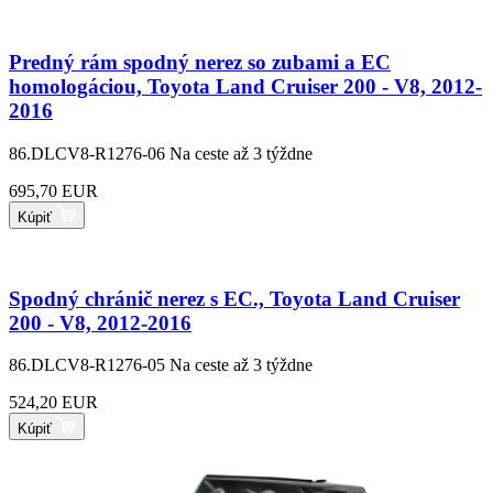
Predný rám spodný nerez so zubami a EC
homologáciou, Toyota Land Cruiser 200 - V8, 2012-
2016
86.DLCV8-R1276-06
Na ceste až 3 týždne
695,70 EUR
Kúpiť
Spodný chránič nerez s EC., Toyota Land Cruiser
200 - V8, 2012-2016
86.DLCV8-R1276-05
Na ceste až 3 týždne
524,20 EUR
Kúpiť