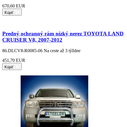
670,60 EUR
Kúpiť
Predný ochranný rám nízký nerez TOYOTA LAND
CRUISER V8, 2007-2012
86.DLCV8-R0085-06
Na ceste až 3 týždne
451,70 EUR
Kúpiť