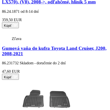
LX570), (V8), 2008->, odľahčené, hliník 5 mm
86.24.1871
od 8-14 dní
359,50 EUR
Kúpiť
Zľava
Gumová vaňa do kufra Toyota Land Cruiser, J200,
2008-2021
86.231732
Skladom - doručenie do 2 dní
47,60 EUR
Kúpiť