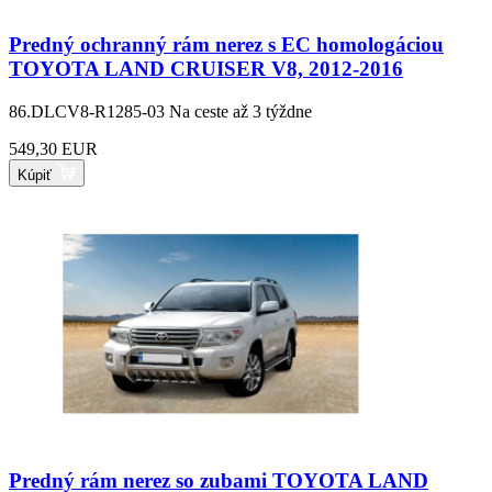
Predný ochranný rám nerez s EC homologáciou
TOYOTA LAND CRUISER V8, 2012-2016
86.DLCV8-R1285-03
Na ceste až 3 týždne
549,30 EUR
Kúpiť
Predný rám nerez so zubami TOYOTA LAND