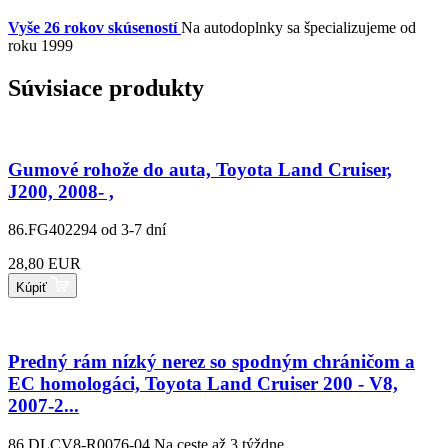
Vyše 26 rokov skúseností
Na autodoplnky sa špecializujeme od
roku 1999
Súvisiace produkty
Gumové rohože do auta, Toyota Land Cruiser,
J200, 2008- ,
86.FG402294
od 3-7 dní
28,80 EUR
Kúpiť
Predný rám nízký nerez so spodným chráničom a
EC homologáci, Toyota Land Cruiser 200 - V8,
2007-2...
86.DLCV8-R0076-04
Na ceste až 3 týždne