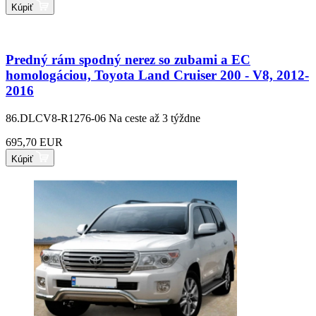
Kúpiť
Predný rám spodný nerez so zubami a EC
homologáciou, Toyota Land Cruiser 200 - V8, 2012-
2016
86.DLCV8-R1276-06
Na ceste až 3 týždne
695,70 EUR
Kúpiť