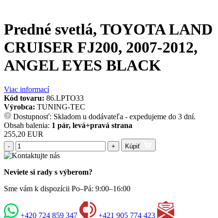
Predné svetlá, TOYOTA LAND
CRUISER FJ200, 2007-2012,
ANGEL EYES BLACK
Viac informací
Kód tovaru:
86.LPTO33
Výrobca:
TUNING-TEC
Dostupnosť: Skladom u dodávateľa - expedujeme do 3 dní.
?
Obsah balenia:
1 pár, levá+pravá strana
255,20 EUR
-
+
Kúpiť
Neviete si rady s výberom?
Sme vám k dispozícii Po–Pá: 9:00–16:00
+420 724 859 347
+421 905 774 423