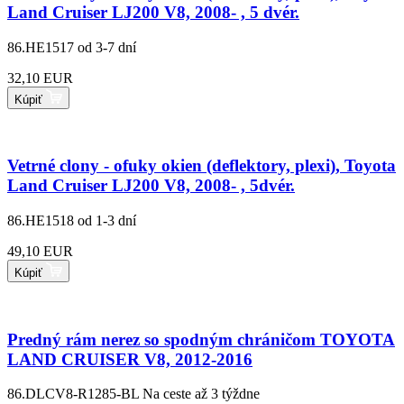
Land Cruiser LJ200 V8, 2008- , 5 dvér.
86.HE1517
od 3-7 dní
32,10 EUR
Kúpiť
Vetrné clony - ofuky okien (deflektory, plexi), Toyota
Land Cruiser LJ200 V8, 2008- , 5dvér.
86.HE1518
od 1-3 dní
49,10 EUR
Kúpiť
Predný rám nerez so spodným chráničom TOYOTA
LAND CRUISER V8, 2012-2016
86.DLCV8-R1285-BL
Na ceste až 3 týždne