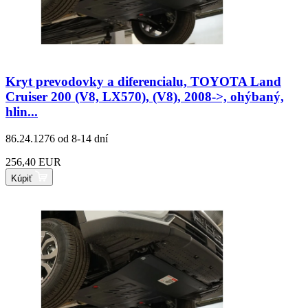
Kryt prevodovky a diferencialu, TOYOTA Land
Cruiser 200 (V8, LX570), (V8), 2008->, ohýbaný,
hlin...
86.24.1276
od 8-14 dní
256,40 EUR
Kúpiť