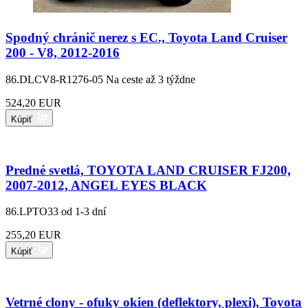
Spodný chránič nerez s EC., Toyota Land Cruiser
200 - V8, 2012-2016
86.DLCV8-R1276-05
Na ceste až 3 týždne
524,20 EUR
Kúpiť
Predné svetlá, TOYOTA LAND CRUISER FJ200,
2007-2012, ANGEL EYES BLACK
86.LPTO33
od 1-3 dní
255,20 EUR
Kúpiť
Vetrné clony - ofuky okien (deflektory, plexi), Toyota