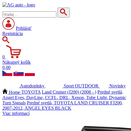
Prihlásiť
Registrácia
0
Nákupný košík
0,00
Autodoplnky
Sport
OUTDOOR
Novinky
Home
TOYOTA
Land Cruiser (J200) (2008 - )
Predné svetlá,
Angel Eyes, DayLine, CCFL, DRL, Xenon, Tube Light, Dynamic
Turn Signals
Predné svetlá, TOYOTA LAND CRUISER FJ200,
2007-2012, ANGEL EYES BLACK
Viac informací