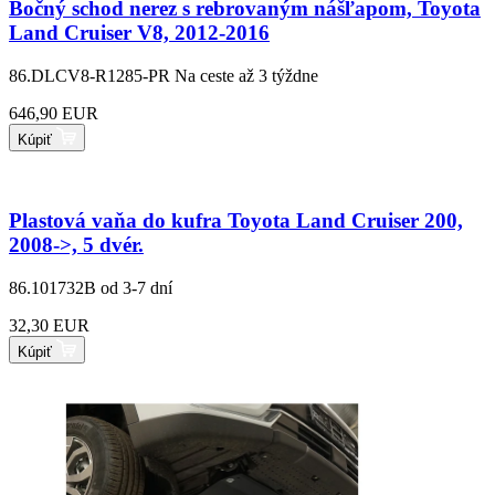
Bočný schod nerez s rebrovaným nášľapom, Toyota
Land Cruiser V8, 2012-2016
86.DLCV8-R1285-PR
Na ceste až 3 týždne
646,90 EUR
Kúpiť
Plastová vaňa do kufra Toyota Land Cruiser 200,
2008->, 5 dvér.
86.101732B
od 3-7 dní
32,30 EUR
Kúpiť