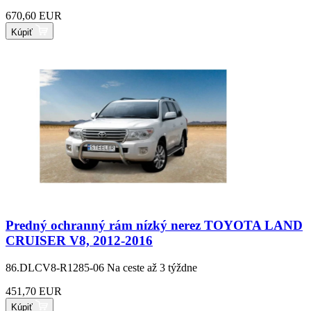
670,60 EUR
Kúpiť
Predný ochranný rám nízký nerez TOYOTA LAND
CRUISER V8, 2012-2016
86.DLCV8-R1285-06
Na ceste až 3 týždne
451,70 EUR
Kúpiť