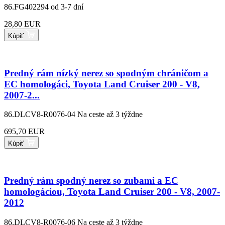
86.FG402294
od 3-7 dní
28,80 EUR
Kúpiť
Predný rám nízký nerez so spodným chráničom a
EC homologáci, Toyota Land Cruiser 200 - V8,
2007-2...
86.DLCV8-R0076-04
Na ceste až 3 týždne
695,70 EUR
Kúpiť
Predný rám spodný nerez so zubami a EC
homologáciou, Toyota Land Cruiser 200 - V8, 2007-
2012
86.DLCV8-R0076-06
Na ceste až 3 týždne