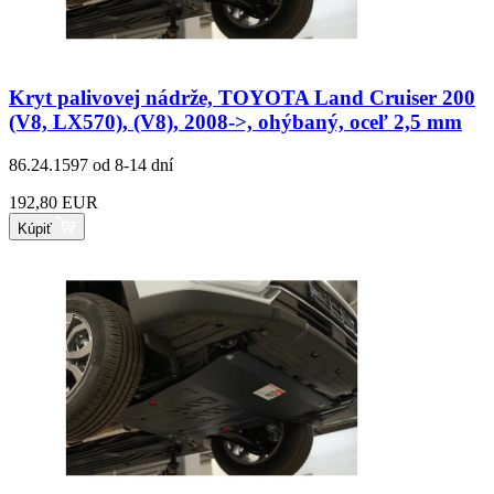
Kryt palivovej nádrže, TOYOTA Land Cruiser 200
(V8, LX570), (V8), 2008->, ohýbaný, oceľ 2,5 mm
86.24.1597
od 8-14 dní
192,80 EUR
Kúpiť