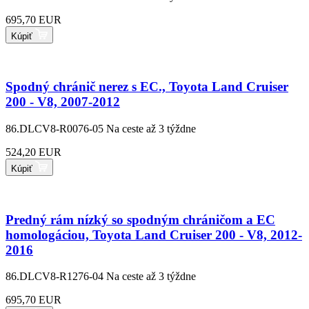
695,70 EUR
Kúpiť
Spodný chránič nerez s EC., Toyota Land Cruiser
200 - V8, 2007-2012
86.DLCV8-R0076-05
Na ceste až 3 týždne
524,20 EUR
Kúpiť
Predný rám nízký so spodným chráničom a EC
homologáciou, Toyota Land Cruiser 200 - V8, 2012-
2016
86.DLCV8-R1276-04
Na ceste až 3 týždne
695,70 EUR