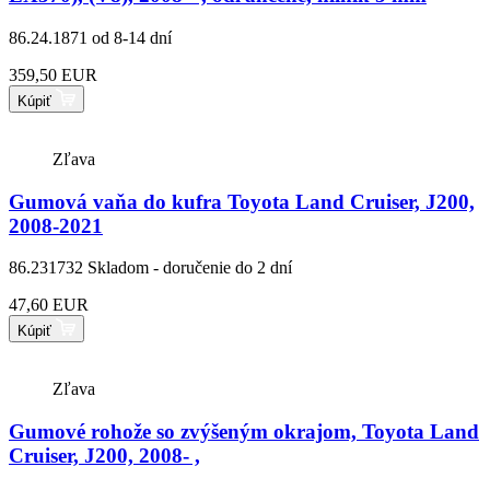
86.24.1871
od 8-14 dní
359,50 EUR
Kúpiť
Zľava
Gumová vaňa do kufra Toyota Land Cruiser, J200,
2008-2021
86.231732
Skladom - doručenie do 2 dní
47,60 EUR
Kúpiť
Zľava
Gumové rohože so zvýšeným okrajom, Toyota Land
Cruiser, J200, 2008- ,