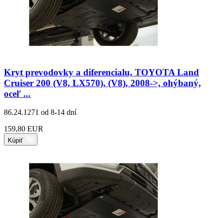
Kryt prevodovky a diferencialu, TOYOTA Land
Cruiser 200 (V8, LX570), (V8), 2008->, ohýbaný,
oceľ ...
86.24.1271
od 8-14 dní
159,80 EUR
Kúpiť