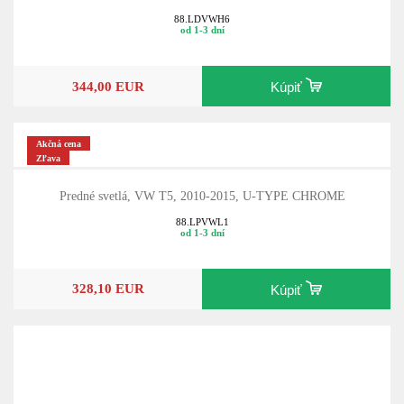
88.LDVWH6
od 1-3 dní
344,00 EUR
Kúpiť
Akčná cena
Zľava
Predné svetlá, VW T5, 2010-2015, U-TYPE CHROME
88.LPVWL1
od 1-3 dní
328,10 EUR
Kúpiť