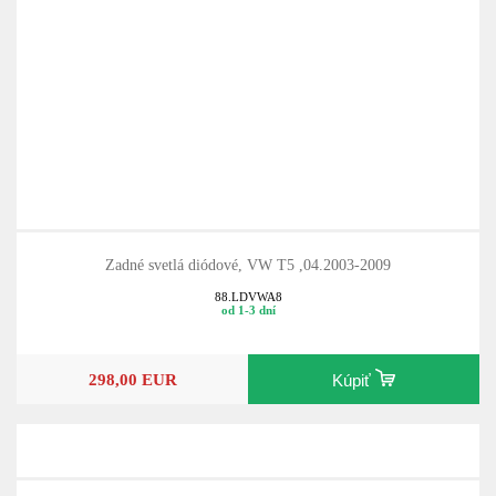
Zadné svetlá diódové, VW T5 ,04.2003-2009
88.LDVWA8
od 1-3 dní
298,00 EUR
Kúpiť