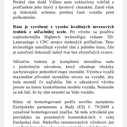
Predný rám dodá Vášmu autu exkluzívny vzhľad a
podčiarkne jeho dravý a športový charakter. Zaistí však
aj dokonalú ochranu prednej časti vozidla pred
poškodením.
Rám je vyrobený z vysoko kvalitných nerezových
trubiek z ušľachtilej ocele.
Pri výrobe sa používa
najmodernejšia Hightech technológia vrátane 3D-
Laseranlage a CNC strojov riadených počítačom. Tieto
technológie umožňujú vyrobiť rám z jedného kusu, čím
je zaručený dokonalý ladný tvar bez zbytočných zvarov.
Súčasťou balenia je kompletná montážna sada
s podrobným návodom, ktorý obsahuje obrázky
zachytávajúce jednotlivé etapy montáže. Výrobca využil
maximálne pôvodné montážne otvory na vozidle, aby
bola montáž čo najľahšia. Ide o zákazkovú výrobu
presne na mieru konkrétnemu modelu vozidla. Nemusíte
sa tak báť, že by rám nesedel na Vaše vozidlo.
Rámy sú homologované podľa nového nariadenia
Európskeho parlamentu a Rady (ES) č. 79/2009 a
označené homologovanú značku. Sú teda schválené pre
prevádzku na pozemných komunikáciách v celej
Európskej únii. Niekoľko renomovaných výrobcov áut