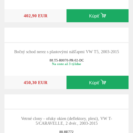
402,90 EUR
Kúpiť
Bočný schod nerez s plastovými nášľapmi VW T5, 2003-2015
88.T5-R0070-PR-02-DC
Na ceste až 3 týždne
450,30 EUR
Kúpiť
Vetrné clony - ofuky okien (deflektory, plexi), VW T-
5/CARAVELLE, 2 dvér., 2003-2015
88.HE772