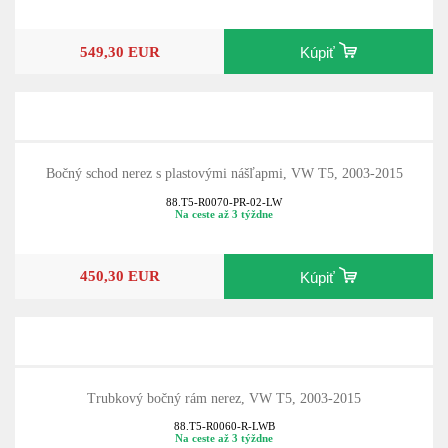
549,30 EUR
Kúpiť
Bočný schod nerez s plastovými nášľapmi, VW T5, 2003-2015
88.T5-R0070-PR-02-LW
Na ceste až 3 týždne
450,30 EUR
Kúpiť
Trubkový bočný rám nerez, VW T5, 2003-2015
88.T5-R0060-R-LWB
Na ceste až 3 týždne