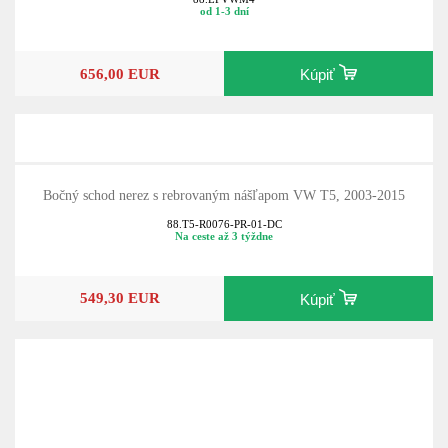
od 1-3 dní
656,00 EUR
Kúpiť
Bočný schod nerez s rebrovaným nášľapom VW T5, 2003-2015
88.T5-R0076-PR-01-DC
Na ceste až 3 týždne
549,30 EUR
Kúpiť