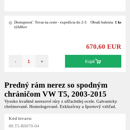
Dostupnosť: Tovar na ceste - expedícia do 2-3
Obsah balenia:
1 ks
?
týždňov
670,60 EUR
-
+
Kúpiť
Predný rám nerez so spodným
chráničom VW T5, 2003-2015
Vysoko kvalitné nerezové rúry z ušľachtilej ocele. Galvanicky
chrómované. Homologované. Exkluzívny a športový vzhľad.
Kód tovaru:
88.T5-R0070-04