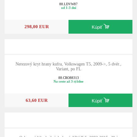
88.LDVW87
od 1-3 dní
298,00 EUR
Kúpiť
Nerezový kryt hrany kufra, Volkswagen T5, 2009->, 5 dvér.,
Variant, po FL
88.CRO88313
Na ceste až 3 týždne
63,60 EUR
Kúpiť