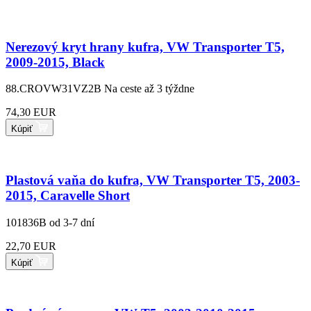
Nerezový kryt hrany kufra, VW Transporter T5,
2009-2015, Black
88.CROVW31VZ2B
Na ceste až 3 týždne
74,30 EUR
Kúpiť
Plastová vaňa do kufra, VW Transporter T5, 2003-
2015, Caravelle Short
101836B
od 3-7 dní
22,70 EUR
Kúpiť