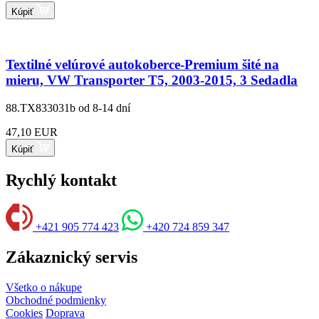
Kúpiť
Textilné velúrové autokoberce-Premium šité na
mieru, VW Transporter T5, 2003-2015, 3 Sedadla
88.TX833031b
od 8-14 dní
47,10 EUR
Kúpiť
Rychlý kontakt
+421 905 774 423
+420 724 859 347
Zákaznický servis
Všetko o nákupe
Obchodné podmienky
Cookies
Doprava