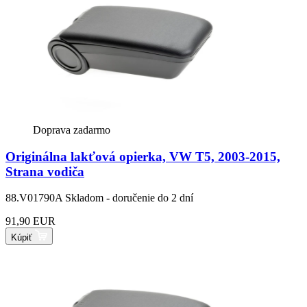
Doprava zadarmo
Originálna lakťová opierka, VW T5, 2003-2015,
Strana vodiča
88.V01790A
Skladom - doručenie do 2 dní
91,90 EUR
Kúpiť