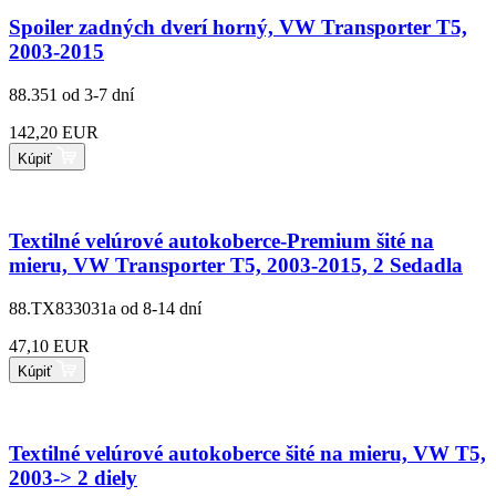
Spoiler zadných dverí horný, VW Transporter T5,
2003-2015
88.351
od 3-7 dní
142,20 EUR
Kúpiť
Textilné velúrové autokoberce-Premium šité na
mieru, VW Transporter T5, 2003-2015, 2 Sedadla
88.TX833031a
od 8-14 dní
47,10 EUR
Kúpiť
Textilné velúrové autokoberce šité na mieru, VW T5,
2003-> 2 diely