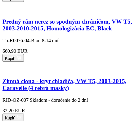
Predný rám nerez so spodným chráničom, VW T5,
2003-2010-2015, Homologizácia EC, Black
T5-R0076-04-B
od 8-14 dní
660,90 EUR
Kúpiť
Zimná clona - kryt chladiča, VW T5, 2003-2015,
Caravelle (4 rebrá masky)
RID-OZ-007
Skladom - doručenie do 2 dní
32,20 EUR
Kúpiť