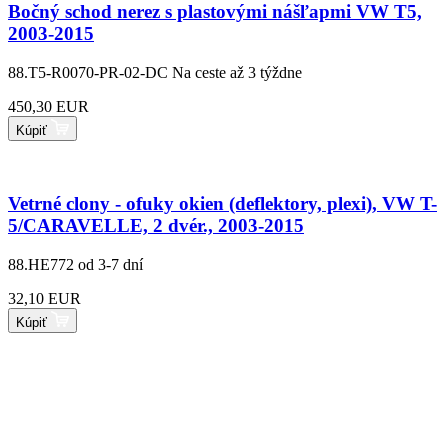
Bočný schod nerez s plastovými nášľapmi VW T5,
2003-2015
88.T5-R0070-PR-02-DC
Na ceste až 3 týždne
450,30 EUR
Kúpiť
Vetrné clony - ofuky okien (deflektory, plexi), VW T-
5/CARAVELLE, 2 dvér., 2003-2015
88.HE772
od 3-7 dní
32,10 EUR
Kúpiť