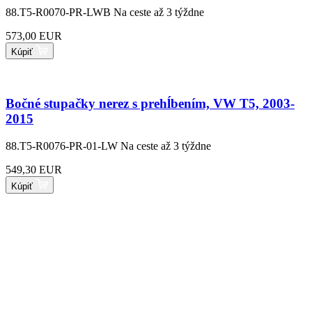
88.T5-R0070-PR-LWB
Na ceste až 3 týždne
573,00 EUR
Kúpiť
Bočné stupačky nerez s prehĺbením, VW T5, 2003-
2015
88.T5-R0076-PR-01-LW
Na ceste až 3 týždne
549,30 EUR
Kúpiť