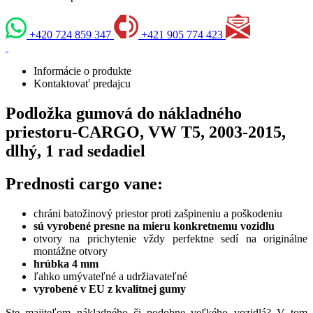
+420 724 859 347
+421 905 774 423
Informácie o produkte
Kontaktovať predajcu
Podložka gumová do nákladného
priestoru-CARGO, VW T5, 2003-2015,
dlhý, 1 rad sedadiel
Prednosti cargo vane:
chráni batožinový priestor proti zašpineniu a poškodeniu
sú vyrobené presne na mieru konkretnemu vozidlu
otvory na prichytenie vždy perfektne sedí na originálne
montážne otvory
hrúbka 4 mm
ľahko umývateľné a udržiavateľné
vyrobené v EU z kvalitnej gumy
Ste majiteľom nákladného či podobne veľkého vozidlá? V tom