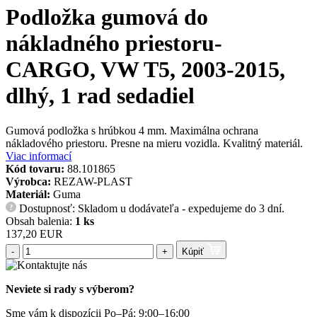
Podložka gumová do
nákladného priestoru-
CARGO, VW T5, 2003-2015,
dlhý, 1 rad sedadiel
Gumová podložka s hrúbkou 4 mm. Maximálna ochrana
nákladového priestoru. Presne na mieru vozidla. Kvalitný materiál.
Viac informací
Kód tovaru:
88.101865
Výrobca:
REZAW-PLAST
Materiál:
Guma
Dostupnosť: Skladom u dodávateľa - expedujeme do 3 dní.
?
Obsah balenia:
1 ks
137,20 EUR
-
+
Kúpiť
Neviete si rady s výberom?
Sme vám k dispozícii Po–Pá: 9:00–16:00