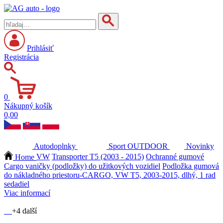
Prihlásiť
Registrácia
0
Nákupný košík
0,00
Autodoplnky
Sport
OUTDOOR
Novinky
Home
VW
Transporter T5 (2003 - 2015)
Ochranné gumové
Cargo vaničky (podložky) do užitkových vozidiel
Podložka gumová
do nákladného priestoru-CARGO, VW T5, 2003-2015, dlhý, 1 rad
sedadiel
Viac informací
+4 další