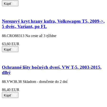
Kúpiť
Nerezový kryt hrany kufra, Volkswagen T5, 2009->,
5 dvér., Variant, po FL
88.CRO88313
Na ceste až 3 týždne
63,60 EUR
Kúpiť
Ochranné lišty bočných dverí, VW T-5, 2003-2015,
dlhý
88.VW38.38
Skladom - doručenie do 2 dní
86,40 EUR
Kúpiť