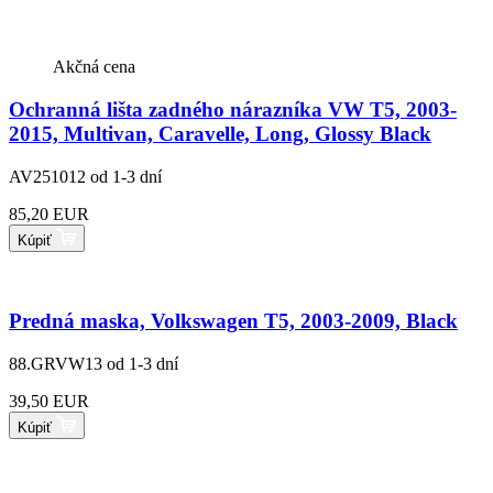
Akčná cena
Ochranná lišta zadného nárazníka VW T5, 2003-
2015, Multivan, Caravelle, Long, Glossy Black
AV251012
od 1-3 dní
85,20 EUR
Kúpiť
Predná maska, Volkswagen T5, 2003-2009, Black
88.GRVW13
od 1-3 dní
39,50 EUR
Kúpiť