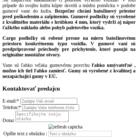
prípade do svojho kufra kúpte skvelú a múdru pomôcku v podobe
gumové vane do kufra.
Bezpečne chráni batožinový priestor
pred poškodením a zašpinením. Gumové podložky sú vyrobené
z kvalitného materiálu s hrúbkou 4 mm, ktorý vydrží aj nápor
ťažkého nákladu alebo pohyb paletového vozíka.
Cargo podložky sú robené presne na mieru batožinovému
priestoru konkrétnemu typu vozidla. V gumové vani sú
predpripravené
priechody pre prichytenie, ktoré pasujú na
originálne montážne otvory.
Vane sú ľahko vďaka gumovému povrchu
ľahko umývateľné ,
možno ich tiež ľahko zamiesť.
Gumy sú vyrobené z kvalitnej a
nezapáchající gumy v EÚ.
Kontaktovať predajcu
E-mail:
*
Telefon:
*
Dotaz
Opíšte text z obrázku :