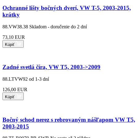
Ochranné lišty bočných dverí, VW T-5, 2003-2015,
krátky
88.VW38.38
Skladom - doručenie do 2 dní
73,10 EUR
Kúpiť
Zadné svetlá číra, VW T5, 2003->2009
88.LTVW92
od 1-3 dní
126,00 EUR
Kúpiť
Bočný schod nerez s rebrovaným nášľapom VW T5,
2003-2015