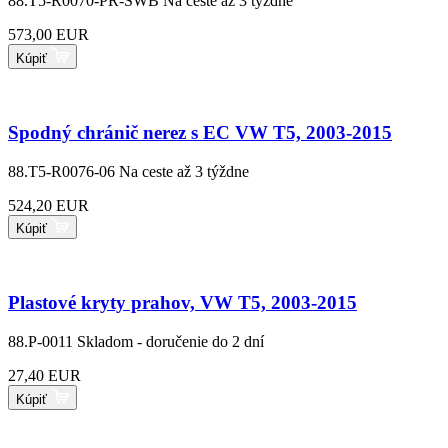
88.T5-R0070-PR-SWB
Na ceste až 3 týždne
573,00 EUR
Kúpiť
Spodný chránič nerez s EC VW T5, 2003-2015
88.T5-R0076-06
Na ceste až 3 týždne
524,20 EUR
Kúpiť
Plastové kryty prahov, VW T5, 2003-2015
88.P-0011
Skladom - doručenie do 2 dní
27,40 EUR
Kúpiť