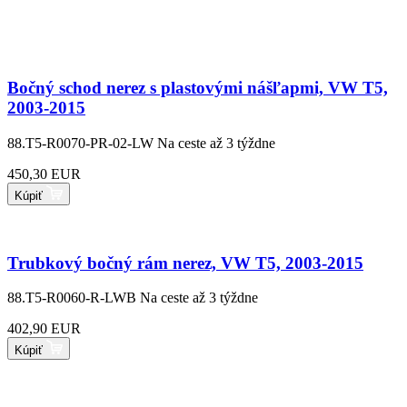
Bočný schod nerez s plastovými nášľapmi, VW T5,
2003-2015
88.T5-R0070-PR-02-LW
Na ceste až 3 týždne
450,30 EUR
Kúpiť
Trubkový bočný rám nerez, VW T5, 2003-2015
88.T5-R0060-R-LWB
Na ceste až 3 týždne
402,90 EUR
Kúpiť