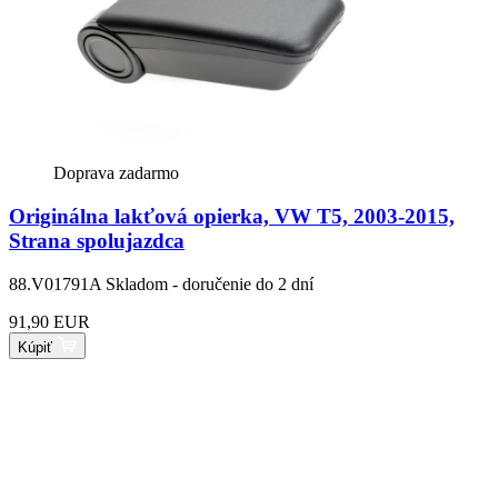
Doprava zadarmo
Originálna lakťová opierka, VW T5, 2003-2015,
Strana spolujazdca
88.V01791A
Skladom - doručenie do 2 dní
91,90 EUR
Kúpiť