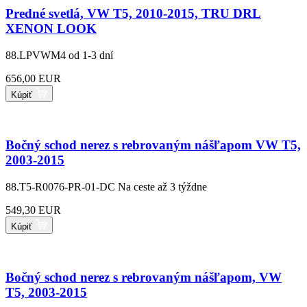
Predné svetlá, VW T5, 2010-2015, TRU DRL
XENON LOOK
88.LPVWM4
od 1-3 dní
656,00 EUR
Kúpiť
Bočný schod nerez s rebrovaným nášľapom VW T5,
2003-2015
88.T5-R0076-PR-01-DC
Na ceste až 3 týždne
549,30 EUR
Kúpiť
Bočný schod nerez s rebrovaným nášľapom, VW
T5, 2003-2015