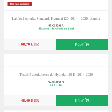
Doprava zadarmo
Lakťová opierka Standard, Hyundai i20, 2014 - 2020, tkanina
65.C05398A
Skladom - doručenie do 2 dní
68,70 EUR
Kúpiť
Textilné autokoberce do Hyundai i20 II, 2014-2020
FG.HR466876
od 3-7 dní
48,40 EUR
Kúpiť