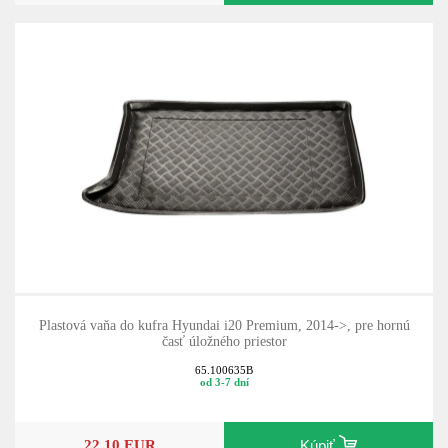
Plastová vaňa do kufra Hyundai i20 Premium, 2014->, pre hornú
časť úložného priestor
65.100635B
od 3-7 dní
22,10 EUR
Kúpiť