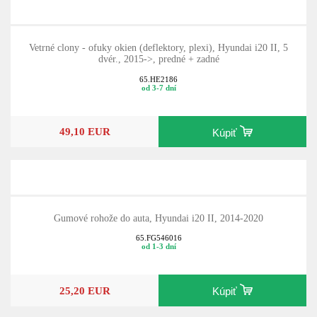
Vetrné clony - ofuky okien (deflektory, plexi), Hyundai i20 II, 5
dvér., 2015->, predné + zadné
65.HE2186
od 3-7 dní
49,10 EUR
Kúpiť
Gumové rohože do auta, Hyundai i20 II, 2014-2020
65.FG546016
od 1-3 dní
25,20 EUR
Kúpiť