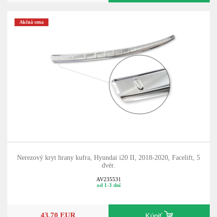
Akčná cena
Nerezový kryt hrany kufra, Hyundai i20 II, 2018-2020, Facelift, 5
dvér.
AV235531
od 1-3 dní
43,70 EUR
Kúpiť