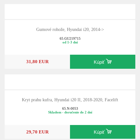
Gumové rohože, Hyundai i20, 2014->
65.GU219715
od 1-3 dní
31,80 EUR
Kúpiť
Kryt prahu kufra, Hyundai i20 II, 2018-2020, Facelift
65.N-0053
Skladom - doručenie do 2 dní
29,70 EUR
Kúpiť