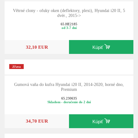
Větrné clony - ofuky oken (deflektory, plexi), Hyundai i20 II, 5
dvér., 2015->
65.HE2185
od 3-7 dní
32,10 EUR
Kúpiť
Zľava
Gumová vaňa do kufra Hyundai i20 II, 2014-2020, horné dno,
Premium
65.230635
Skladom - doručenie do 2 dní
34,70 EUR
Kúpiť