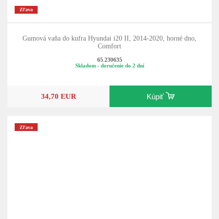
Zľava
Gumová vaňa do kufra Hyundai i20 II, 2014-2020, horné dno,
Comfort
65.230635
Skladom - doručenie do 2 dní
34,70 EUR
Kúpiť
Zľava