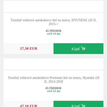
Textilné velúrové autokoberce šité na mieru, HYUNDAI i20 II,
2015->
65.TE810938
od 8-14 dní
27,30 EUR
Kúpiť
Textilné velúrové autokoberce-Premium šité na mieru, Hyundai i20
II, 2014-2020
65.TX830938
od 8-14 dní
47,10 EUR
Kúpiť