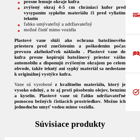
presne lemuje okraje kufra
zvýšený okraj 4-5 cm chrániaci kufor pred
vysypaním sypkého materiálu či pred vyliatím
tekutín
ľahko umývateľný a udržiavateľný
možné čistiť mimo vozidla
Plastové vane slúži ako ochrana batožinového
priestoru pred znečistením a poškodením počas
prevozu akéhokoľvek nákladu . Plastové vane do
kufra presne kopírujú batožinový priestor vášho
automobilu a
disponujú zvýšeným okrajom po celom
obvode, takže tekutý ani sypký materiál sa nedostane
k originálnej vystýlce kufra.
Vane sú vyrobené
z kvalitného materiálu, ktorý je
vysoko odolný, a to aj proti pôsobeniu olejov, benzínu
a kyselín. Plastové vane sú ľahko udržiavateľné
pomocou bežných čistiacich prostriedkov. Možno ich
jednoducho umyť vodou mimo vozidla.
Súvisiace produkty