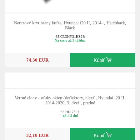
Nerezový kryt hrany kufra, Hyundai i20 II, 2014- , Hatchback,
Black
65.CROHY31HZ2B
Na ceste až 3 týždne
74,30 EUR
Kúpiť
Vetrné clony - ofuky okien (deflektory, plexi), Hyundai i20 II,
2014-2020, 3. dveř., predné
65.HE17307
od 1-3 dní
32,10 EUR
Kúpiť