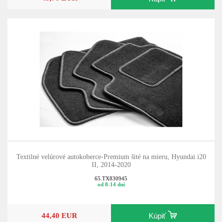
Textilné velúrové autokoberce-Premium šité na mieru, Hyundai i20
II, 2014-2020
65.TX830945
od 8-14 dní
44,40 EUR
Kúpiť