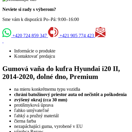
Neviete si rady s výberom?
Sme vám k dispozícii Po–Pá: 9:00–16:00
+420 724 859 347
+421 905 774 423
Informácie o produkte
Kontaktovať predajcu
Gumová vaňa do kufra Hyundai i20 II,
2014-2020, dolné dno, Premium
na mieru konkrétnemu typu vozidla
chráni batožinový priestor auta od nečistôt a poškodenia
zvýšený okraj (cca 30 mm)
protišmyková úprava
ľahko umývateľné
ľahký a pružný materiál
čierna farba
nezapáchajúci guma, vyrobené v EU
výrobca Rezaw