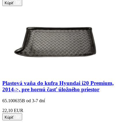
Kúpiť
Plastová vaňa do kufra Hyundai i20 Premium,
2014->, pre hornú časť úložného priestor
65.100635B
od 3-7 dní
22,10 EUR
Kúpiť