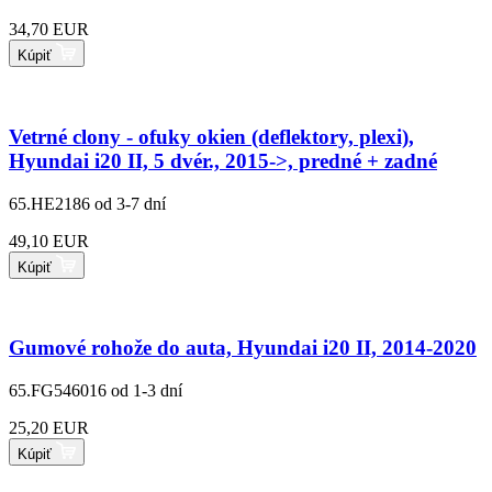
34,70 EUR
Kúpiť
Vetrné clony - ofuky okien (deflektory, plexi),
Hyundai i20 II, 5 dvér., 2015->, predné + zadné
65.HE2186
od 3-7 dní
49,10 EUR
Kúpiť
Gumové rohože do auta, Hyundai i20 II, 2014-2020
65.FG546016
od 1-3 dní
25,20 EUR
Kúpiť