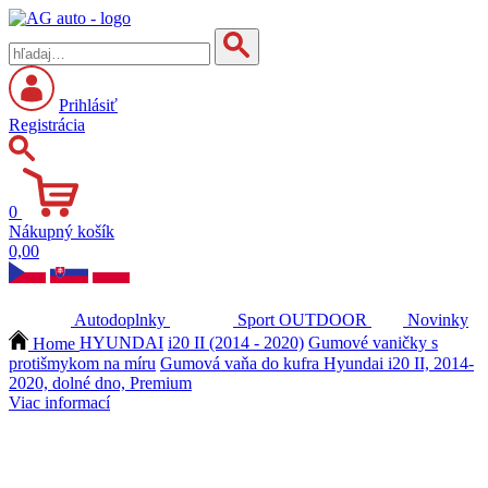
Prihlásiť
Registrácia
0
Nákupný košík
0,00
Autodoplnky
Sport
OUTDOOR
Novinky
Home
HYUNDAI
i20 II (2014 - 2020)
Gumové vaničky s
protišmykom na míru
Gumová vaňa do kufra Hyundai i20 II, 2014-
2020, dolné dno, Premium
Viac informací