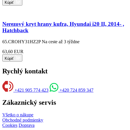
Kúpiť
Nerezový kryt hrany kufra, Hyundai i20 II, 2014- ,
Hatchback
65.CROHY31HZ2P
Na ceste až 3 týždne
63,60 EUR
Kúpiť
Rychlý kontakt
+421 905 774 423
+420 724 859 347
Zákaznický servis
Všetko o nákupe
Obchodné podmienky
Cookies
Doprava