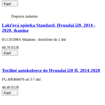
Kúpiť
Doprava zadarmo
Lakťová opierka Standard, Hyundai i20, 2014 -
2020, tkanina
65.C05398A
Skladom - doručenie do 2 dní
68,70 EUR
Kúpiť
Textilné autokoberce do Hyundai i20 II, 2014-2020
FG.HR466876
od 3-7 dní
48,40 EUR
Kúpiť