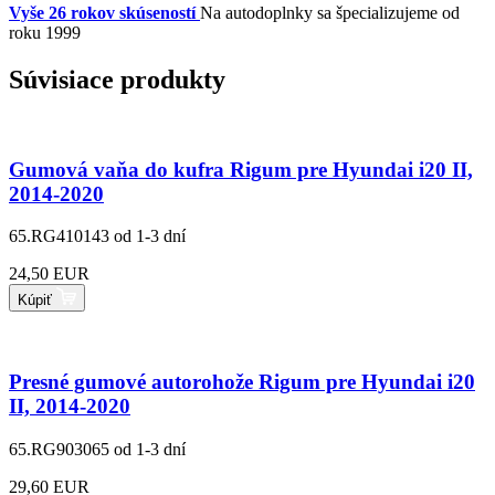
Vyše 26 rokov skúseností
Na autodoplnky sa špecializujeme od
roku 1999
Súvisiace produkty
Gumová vaňa do kufra Rigum pre Hyundai i20 II,
2014-2020
65.RG410143
od 1-3 dní
24,50 EUR
Kúpiť
Presné gumové autorohože Rigum pre Hyundai i20
II, 2014-2020
65.RG903065
od 1-3 dní
29,60 EUR