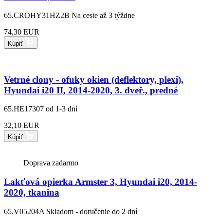
65.CROHY31HZ2B
Na ceste až 3 týždne
74,30 EUR
Kúpiť
Vetrné clony - ofuky okien (deflektory, plexi),
Hyundai i20 II, 2014-2020, 3. dveř., predné
65.HE17307
od 1-3 dní
32,10 EUR
Kúpiť
Doprava zadarmo
Lakťová opierka Armster 3, Hyundai i20, 2014-
2020, tkanina
65.V05204A
Skladom - doručenie do 2 dní