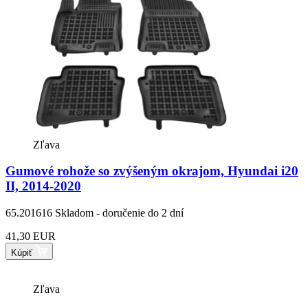
Zľava
Gumové rohože so zvýšeným okrajom, Hyundai i20
II, 2014-2020
65.201616
Skladom - doručenie do 2 dní
41,30 EUR
Kúpiť
Zľava