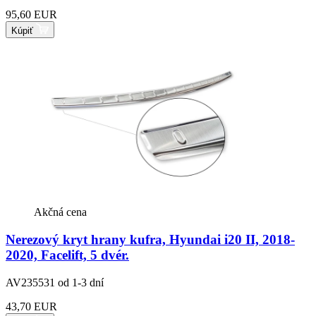
95,60 EUR
Kúpiť
Akčná cena
Nerezový kryt hrany kufra, Hyundai i20 II, 2018-
2020, Facelift, 5 dvér.
AV235531
od 1-3 dní
43,70 EUR