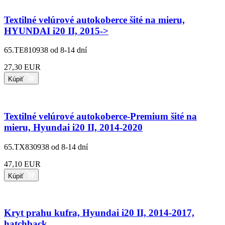
Textilné velúrové autokoberce šité na mieru,
HYUNDAI i20 II, 2015->
65.TE810938
od 8-14 dní
27,30 EUR
Kúpiť
Textilné velúrové autokoberce-Premium šité na
mieru, Hyundai i20 II, 2014-2020
65.TX830938
od 8-14 dní
47,10 EUR
Kúpiť
Kryt prahu kufra, Hyundai i20 II, 2014-2017,
hatchback