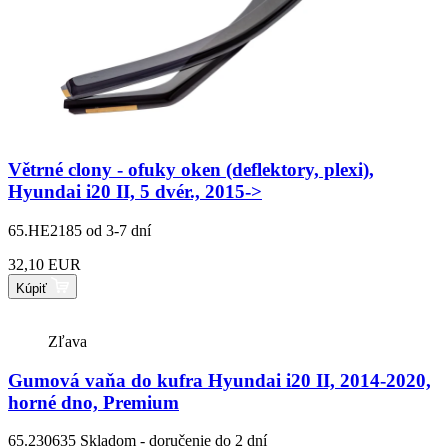
Větrné clony - ofuky oken (deflektory, plexi),
Hyundai i20 II, 5 dvér., 2015->
65.HE2185
od 3-7 dní
32,10 EUR
Kúpiť
Zľava
Gumová vaňa do kufra Hyundai i20 II, 2014-2020,
horné dno, Premium
65.230635
Skladom - doručenie do 2 dní