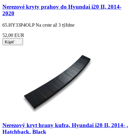
Nerezové kryty prahov do Hyundai i20 II, 2014-
2020
65.HY33P4OLP
Na ceste až 3 týždne
52,00 EUR
Kúpiť
Nerezový kryt hrany kufra, Hyundai i20 II, 2014- ,
Hatchback, Black