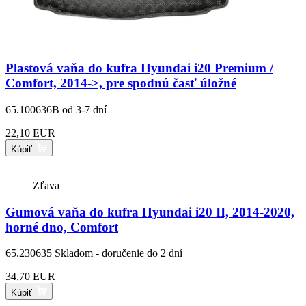
Plastová vaňa do kufra Hyundai i20 Premium /
Comfort, 2014->, pre spodnú časť úložné
65.100636B
od 3-7 dní
22,10 EUR
Kúpiť
Zľava
Gumová vaňa do kufra Hyundai i20 II, 2014-2020,
horné dno, Comfort
65.230635
Skladom - doručenie do 2 dní
34,70 EUR
Kúpiť