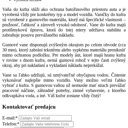
Vaňa do kufra slúži ako ochrana batožinového priestoru auta a je
vyrobená vždy pre konkrétny typ a model vozidla. Vaničky do kufra
sú vyrobené z gumového materiálu, ktorý má špecifické vlastnosti –
pružnosť, ľahkosť a zároveň vysokú odolnosť. Vane do kufra majú
protišmykovú úpravu, ktorá do istej miery udržiava stabilitu a
zabraňuje posuvu prevážaného nákladu.
Gumové vane disponujú zvýšeným okrajom po celom obvode (cca
30 mm), ktorý zabráni tekutému alebo sypkému materiálu preniknúť
mimo ochranou podložku. Pre modely áut, ktoré majú hranu kufra
v rovine s dnom kufra, nemá gumová rohož v tejto časti zvýšený
okraj, aby pri nakladaní a vykladaní nákladu neprekážal.
Vane sa ľahko udržujú, sú umývateľné obyčajnou vodou. Čistenie
vykonávať najlepšie mimo vozidlo. Vany možno veľmi ľahko
vybrať z kufra. S gumovou vaňou už nemusíte mať strach prevážať
pracovné náčinie, záhradné potreby, zimné vybavenie, z ktorého
odkvapkáva voda, a iné. Váš kufor zostane vždy čistý!
Kontaktovať predajcu
E-mail:
*
Telefon:
*