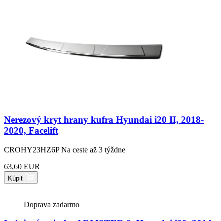
Nerezový kryt hrany kufra Hyundai i20 II, 2018-
2020, Facelift
CROHY23HZ6P
Na ceste až 3 týždne
63,60 EUR
Kúpiť
Doprava zadarmo