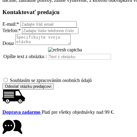
náčinie, záhradné potreby, zimné vybavenie, z ktorého odkvapkáva vod
Kontaktovať predajcu
E-mail:
*
Telefon:
*
Dotaz
Opíšte text z obrázku :
Souhlasím se zpracováním osobních údajů
Odoslať otázku predajcovi
Doprava zadarmo
Platí pre všetky objednávky nad 99 €.