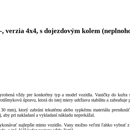
, verzia 4x4, s dojezdovým kolem (neplno
vyrobená vždy pre konkrétny typ a model vozidla. Vaničky do kufra 
tišmykovú úpravu, ktorá do istej miery udržiava stabilitu a zabraňuj
0 mm), ktorý zabráni tekutému alebo sypkému materiálu preniknúť 
, aby pri nakladaní a vykladaní nákladu neprekážal.
vykonávať najlepšie mimo vozidlo. Vany možno veľmi ľahko vybrať z