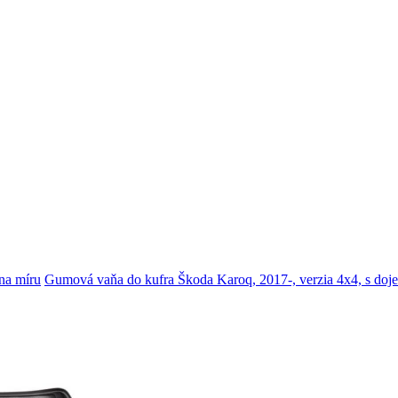
na míru
Gumová vaňa do kufra Škoda Karoq, 2017-, verzia 4x4, s do