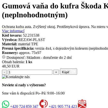
Gumová vaňa do kufra Škoda Ka
(neplnohodnotným)
Ochrana kufra auta. Zvýšený okraj. Protišmyková úprava. Na mieru 
Viac informací
Kód tovaru:
52.231538
Výrobca:
REZAW-PLAST
Materiál:
material TPE
Presná špecifikácia:
verzia 4x4, s dojezdovým kolesem (neplnohod
Rozmery:
approx. 75x97
Dostupnosť: Skladom - doručenie do 2 dní
?
Obsah balenia:
1 ks
48,50 EUR
-
+
Kúpiť
Neviete si rady s výberom?
Sme vám k dispozícii Po–Pá: 9:00–16:00
+420 724 859 347
+421 905 774 423