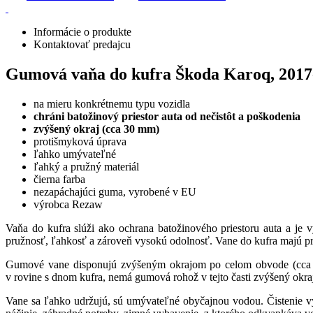
Informácie o produkte
Kontaktovať predajcu
Gumová vaňa do kufra Škoda Karoq, 2017-
na mieru konkrétnemu typu vozidla
chráni batožinový priestor auta od nečistôt a poškodenia
zvýšený okraj (cca 30 mm)
protišmyková úprava
ľahko umývateľné
ľahký a pružný materiál
čierna farba
nezapáchajúci guma, vyrobené v EU
výrobca Rezaw
Vaňa do kufra slúži ako ochrana batožinového priestoru auta a je 
pružnosť, ľahkosť a zároveň vysokú odolnosť. Vane do kufra majú pro
Gumové vane disponujú zvýšeným okrajom po celom obvode (cca 3
v rovine s dnom kufra, nemá gumová rohož v tejto časti zvýšený okraj
Vane sa ľahko udržujú, sú umývateľné obyčajnou vodou. Čistenie 