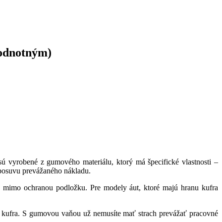
hodnotným)
sú vyrobené z gumového materiálu, ktorý má špecifické vlastnosti –
e posuvu prevážaného nákladu.
mimo ochranou podložku. Pre modely áut, ktoré majú hranu kufra
 kufra. S gumovou vaňou už nemusíte mať strach prevážať pracovné