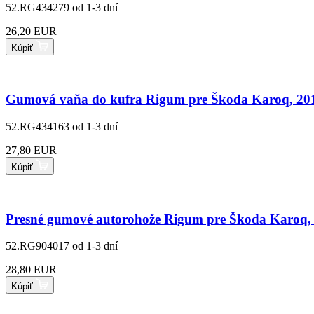
52.RG434279
od 1-3 dní
26,20 EUR
Kúpiť
Gumová vaňa do kufra Rigum pre Škoda Karoq, 2017
52.RG434163
od 1-3 dní
27,80 EUR
Kúpiť
Presné gumové autorohože Rigum pre Škoda Karoq, 
52.RG904017
od 1-3 dní
28,80 EUR
Kúpiť