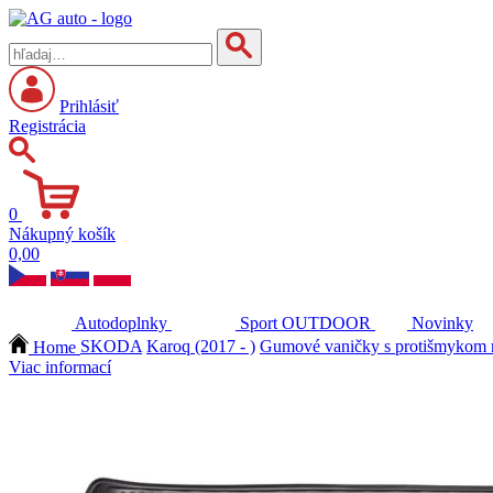
Prihlásiť
Registrácia
0
Nákupný košík
0,00
Autodoplnky
Sport
OUTDOOR
Novinky
Home
SKODA
Karoq (2017 - )
Gumové vaničky s protišmykom 
Viac informací