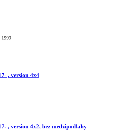
u 1999
- , version 4x4
- , version 4x2, bez medzipodlahy