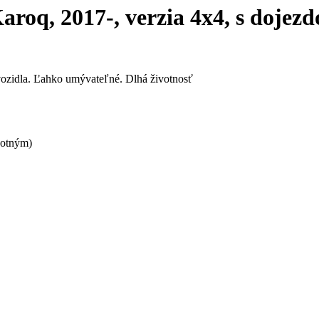
roq, 2017-, verzia 4x4, s dojez
vozidla. Ľahko umývateľné. Dlhá životnosť
notným)