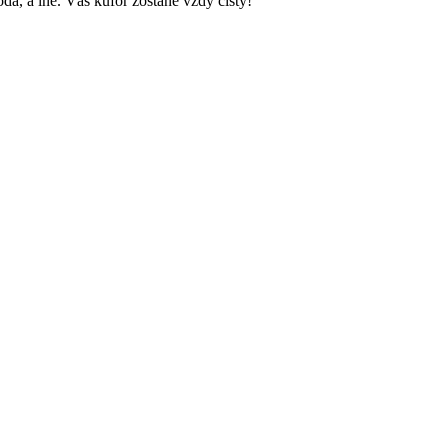
a, a iné. Váš kufor zostane vždy čistý!