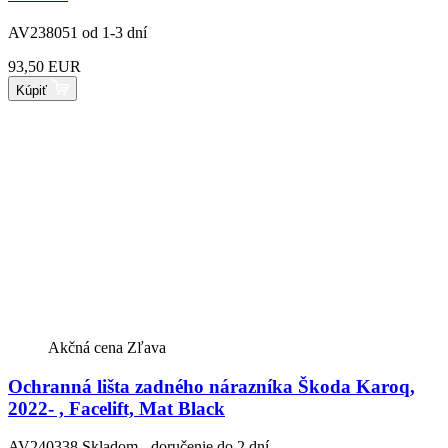
AV238051
od 1-3 dní
93,50 EUR
Kúpiť
Akčná cena
Zľava
Ochranná lišta zadného nárazníka Škoda Karoq,
2022- , Facelift, Mat Black
AV240338
Skladom - doručenie do 2 dní