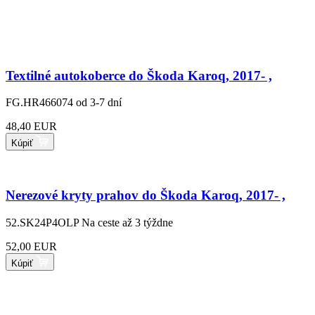
Textilné autokoberce do Škoda Karoq, 2017- ,
FG.HR466074
od 3-7 dní
48,40 EUR
Kúpiť
Nerezové kryty prahov do Škoda Karoq, 2017- ,
52.SK24P4OLP
Na ceste až 3 týždne
52,00 EUR
Kúpiť