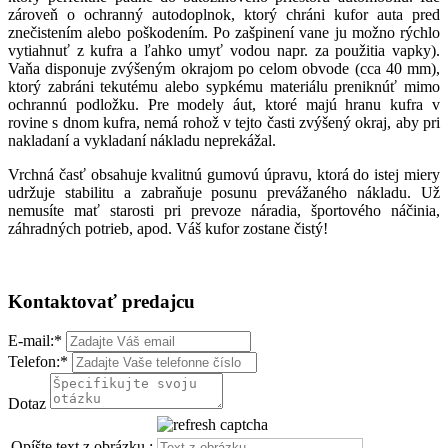
zároveň o ochranný autodoplnok, ktorý chráni kufor auta pred
znečistením alebo poškodením. Po zašpinení vane ju možno rýchlo
vytiahnuť z kufra a ľahko umyť vodou napr. za použitia vapky).
Vaňa disponuje zvýšeným okrajom po celom obvode (cca 40 mm),
ktorý zabráni tekutému alebo sypkému materiálu preniknúť mimo
ochrannú podložku. Pre modely áut, ktoré majú hranu kufra v
rovine s dnom kufra, nemá rohož v tejto časti zvýšený okraj, aby pri
nakladaní a vykladaní nákladu neprekážal.
Vrchná časť obsahuje kvalitnú gumovú úpravu, ktorá do istej miery
udržuje stabilitu a zabraňuje posunu prevážaného nákladu. Už
nemusíte mať starosti pri prevoze náradia, športového náčinia,
záhradných potrieb, apod. Váš kufor zostane čistý!
Kontaktovať predajcu
E-mail:
*
Telefon:
*
Dotaz
Opíšte text z obrázku :