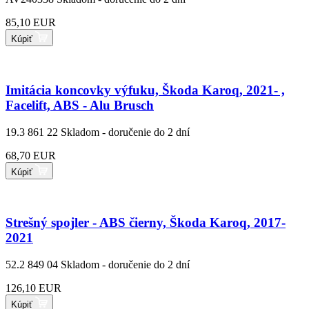
85,10 EUR
Kúpiť
Imitácia koncovky výfuku, Škoda Karoq, 2021- ,
Facelift, ABS - Alu Brusch
19.3 861 22
Skladom - doručenie do 2 dní
68,70 EUR
Kúpiť
Strešný spojler - ABS čierny, Škoda Karoq, 2017-
2021
52.2 849 04
Skladom - doručenie do 2 dní
126,10 EUR
Kúpiť