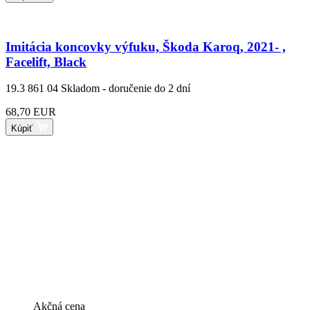
Imitácia koncovky výfuku, Škoda Karoq, 2021- ,
Facelift, Black
19.3 861 04
Skladom - doručenie do 2 dní
68,70 EUR
Kúpiť
Akčná cena