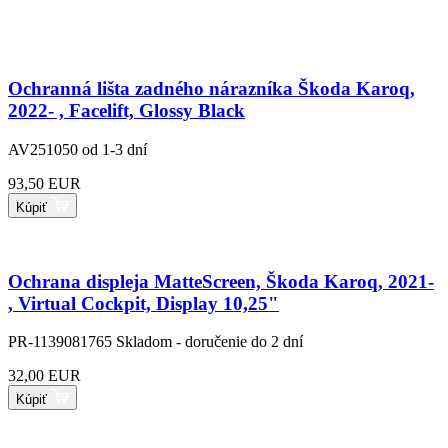
Ochranná lišta zadného nárazníka Škoda Karoq,
2022- , Facelift, Glossy Black
AV251050
od 1-3 dní
93,50 EUR
Kúpiť
Ochrana displeja MatteScreen, Škoda Karoq, 2021-
, Virtual Cockpit, Display 10,25"
PR-1139081765
Skladom - doručenie do 2 dní
32,00 EUR
Kúpiť