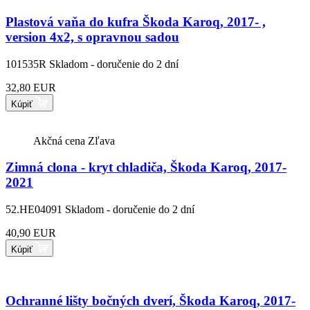
Plastová vaňa do kufra Škoda Karoq, 2017- ,
version 4x2, s opravnou sadou
101535R
Skladom - doručenie do 2 dní
32,80 EUR
Kúpiť
Akčná cena
Zľava
Zimná clona - kryt chladiča, Škoda Karoq, 2017-
2021
52.HE04091
Skladom - doručenie do 2 dní
40,90 EUR
Kúpiť
Ochranné lišty bočných dverí, Škoda Karoq, 2017-