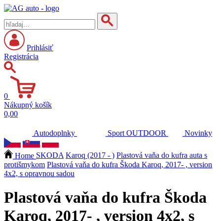
Prihlásiť
Registrácia
0
Nákupný košík
0,00
Autodoplnky
Sport
OUTDOOR
Novinky
Home
SKODA
Karoq (2017 - )
Plastová vaňa do kufra auta s
protišmykom
Plastová vaňa do kufra Škoda Karoq, 2017- , version
4x2, s opravnou sadou
Plastová vaňa do kufra Škoda
Karoq, 2017- , version 4x2, s