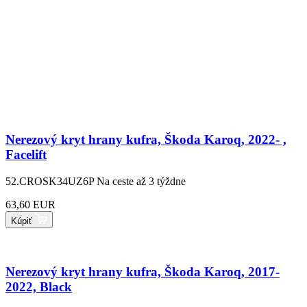
Nerezový kryt hrany kufra, Škoda Karoq, 2022- ,
Facelift
52.CROSK34UZ6P
Na ceste až 3 týždne
63,60 EUR
Kúpiť
Nerezový kryt hrany kufra, Škoda Karoq, 2017-
2022, Black