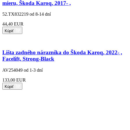
mieru, Škoda Karoq, 2017- ,
52.TX832219
od 8-14 dní
44,40 EUR
Kúpiť
Lišta zadného nárazníka do Škoda Karoq, 2022- ,
Facelift, Strong-Black
AV254049
od 1-3 dní
133,00 EUR
Kúpiť