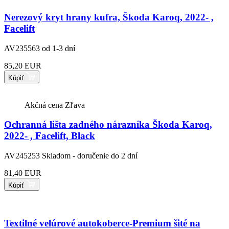
Nerezový kryt hrany kufra, Škoda Karoq, 2022- ,
Facelift
AV235563
od 1-3 dní
85,20 EUR
Kúpiť
Akčná cena
Zľava
Ochranná lišta zadného nárazníka Škoda Karoq,
2022- , Facelift, Black
AV245253
Skladom - doručenie do 2 dní
81,40 EUR
Kúpiť
Textilné velúrové autokoberce-Premium šité na