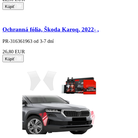
Kúpiť
Ochranná fólia, Škoda Karoq, 2022- ,
PR-316361963
od 3-7 dní
26,80 EUR
Kúpiť