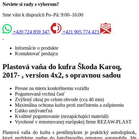
Neviete si rady s výberom?
Sme vám k dispozícii Po–Pá: 9:00–16:00
+420 724 859 347
+421 905 774 423
Informácie o produkte
Kontaktovať predajcu
Plastová vaňa do kufra Škoda Karoq,
2017- , version 4x2, s opravnou sadou
Presne na mieru konkrétnemu vozidlu
Pogumovaná vrchná časť
Zvýšený okraj po celom obvode (cca 40 mm)
Maximálna ochrana kufra proti znečisteniu a zašpineniu
Ľahko umývateľná
Kvalitné pogumovanie (nezapáchajúci materiál)
Vyrobené v renomovanej európskej firme REZAW-PLAST
Plastová vaňa do kufra s protišmykom je praktický autodoplnok,
ktorý perfektne padne do batožinového priestoru automobilu. Ide