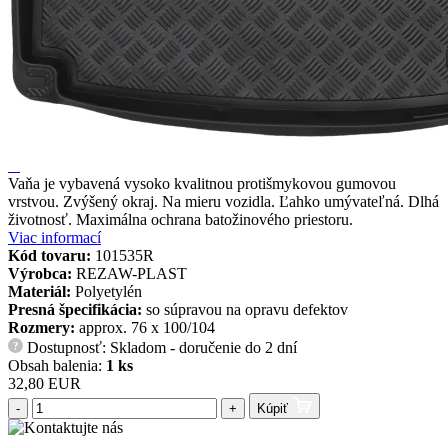
Vaňa je vybavená vysoko kvalitnou protišmykovou gumovou
vrstvou. Zvýšený okraj. Na mieru vozidla. Ľahko umývateľná. Dlhá
životnosť. Maximálna ochrana batožinového priestoru.
Viac informací
Kód tovaru:
101535R
Výrobca:
REZAW-PLAST
Materiál:
Polyetylén
Presná špecifikácia:
so súpravou na opravu defektov
Rozmery:
approx. 76 x 100/104
Dostupnosť: Skladom - doručenie do 2 dní
?
Obsah balenia:
1 ks
32,80 EUR
-
+
Kúpiť