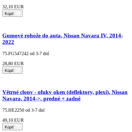
32,10 EUR
Kúpiť
Gumové rohože do auta, Nissan Navara IV, 2014-
2022
75.FG547242
od 3-7 dní
28,80 EUR
Kúpiť
Větrné clony - ofuky oken (deflektory, plexi), Nissan
Navara, 2014->, predné + zadné
75.HE2250
od 3-7 dní
49,10 EUR
Kúpiť