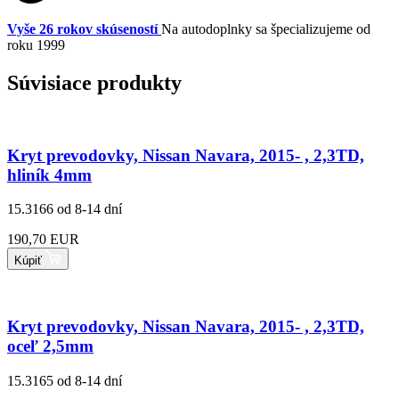
Vyše 26 rokov skúseností
Na autodoplnky sa špecializujeme od
roku 1999
Súvisiace produkty
Kryt prevodovky, Nissan Navara, 2015- , 2,3TD,
hliník 4mm
15.3166
od 8-14 dní
190,70 EUR
Kúpiť
Kryt prevodovky, Nissan Navara, 2015- , 2,3TD,
oceľ 2,5mm
15.3165
od 8-14 dní