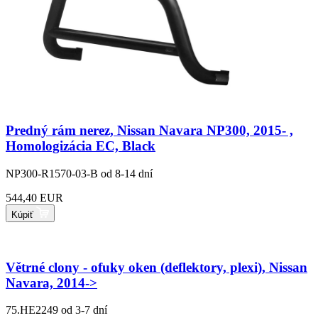
Predný rám nerez, Nissan Navara NP300, 2015- ,
Homologizácia EC, Black
NP300-R1570-03-B
od 8-14 dní
544,40 EUR
Kúpiť
Větrné clony - ofuky oken (deflektory, plexi), Nissan
Navara, 2014->
75.HE2249
od 3-7 dní