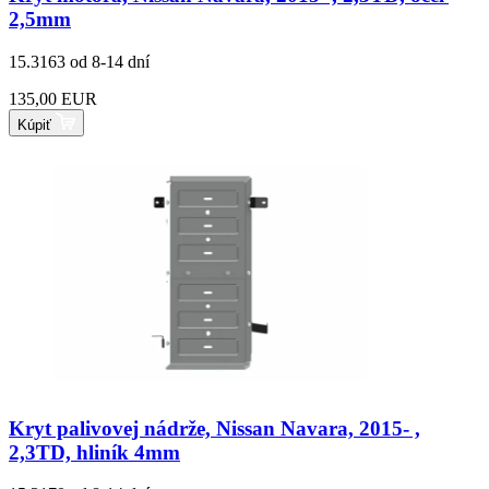
2,5mm
15.3163
od 8-14 dní
135,00 EUR
Kúpiť
Kryt palivovej nádrže, Nissan Navara, 2015- ,
2,3TD, hliník 4mm