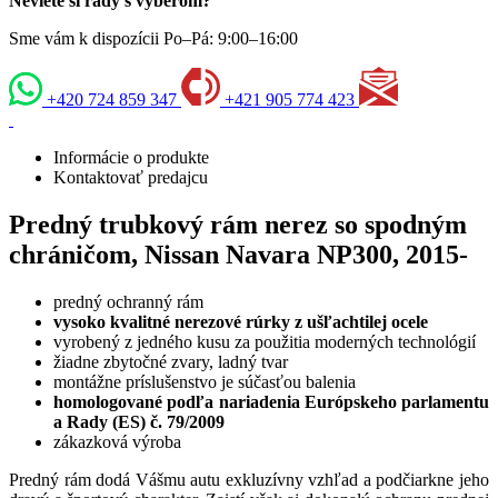
Neviete si rady s výberom?
Sme vám k dispozícii Po–Pá: 9:00–16:00
+420 724 859 347
+421 905 774 423
Informácie o produkte
Kontaktovať predajcu
Predný trubkový rám nerez so spodným
chráničom, Nissan Navara NP300, 2015-
predný ochranný rám
vysoko kvalitné nerezové rúrky z ušľachtilej ocele
vyrobený z jedného kusu za použitia moderných technológií
žiadne zbytočné zvary, ladný tvar
montážne príslušenstvo je súčasťou balenia
homologované podľa nariadenia Európskeho parlamentu
a Rady (ES) č. 79/2009
zákazková výroba
Predný rám dodá Vášmu autu exkluzívny vzhľad a podčiarkne jeho