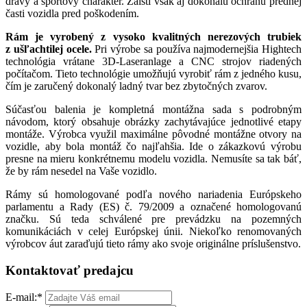
dravý a športový charakter. Zaistí však aj dokonalú ochranu prednej
časti vozidla pred poškodením.
Rám je vyrobený z vysoko kvalitných nerezových trubiek
z ušľachtilej ocele.
Pri výrobe sa používa najmodernejšia Hightech
technológia vrátane 3D-Laseranlage a CNC strojov riadených
počítačom. Tieto technológie umožňujú vyrobiť rám z jedného kusu,
čím je zaručený dokonalý ladný tvar bez zbytočných zvarov.
Súčasťou balenia je kompletná montážna sada s podrobným
návodom, ktorý obsahuje obrázky zachytávajúce jednotlivé etapy
montáže. Výrobca využil maximálne pôvodné montážne otvory na
vozidle, aby bola montáž čo najľahšia. Ide o zákazkovú výrobu
presne na mieru konkrétnemu modelu vozidla. Nemusíte sa tak báť,
že by rám nesedel na Vaše vozidlo.
Rámy sú homologované podľa nového nariadenia Európskeho
parlamentu a Rady (ES) č. 79/2009 a označené homologovanú
značku. Sú teda schválené pre prevádzku na pozemných
komunikáciách v celej Európskej únii. Niekoľko renomovaných
výrobcov áut zaraďujú tieto rámy ako svoje originálne príslušenstvo.
Kontaktovať predajcu
E-mail:
*