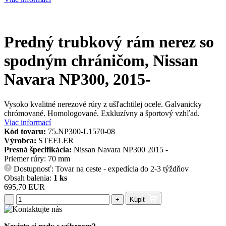
Predný trubkový rám nerez so
spodným chráničom, Nissan
Navara NP300, 2015-
Vysoko kvalitné nerezové rúry z ušľachtilej ocele. Galvanicky
chrómované. Homologované. Exkluzívny a športový vzhľad.
Viac informací
Kód tovaru:
75.NP300-L1570-08
Výrobca:
STEELER
Presná špecifikácia:
Nissan Navara NP300 2015 -
Priemer rúry: 70 mm
Dostupnosť: Tovar na ceste - expedícia do 2-3 týždňov
?
Obsah balenia:
1 ks
695,70 EUR
-
+
Kúpiť