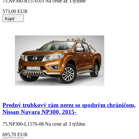
75.NP300-R1570-03
Na ceste až 3 týždne
573,00 EUR
Kúpiť
Predný trubkový rám nerez so spodným chráničom,
Nissan Navara NP300, 2015-
75.NP300-L1570-08
Na ceste až 3 týždne
695,70 EUR