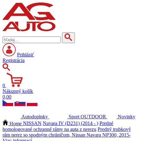
Prihlásiť
Registrácia
0
Nákupný košík
0,00
Autodoplnky
Sport
OUTDOOR
Novinky
Home
NISSAN
Navara IV (D231) (2014 - )
Predné
homologované ochranné rámy na auta z nerezu
Predný trubkový
rám nerez so spodným chráničom, Nissan Navara NP300, 2015-
Viac informací