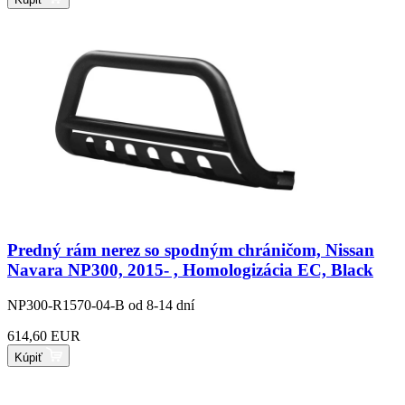
Predný rám nerez so spodným chráničom, Nissan
Navara NP300, 2015- , Homologizácia EC, Black
NP300-R1570-04-B
od 8-14 dní
614,60 EUR
Kúpiť