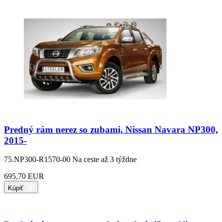
Predný rám nerez so zubami, Nissan Navara NP300,
2015-
75.NP300-R1570-00
Na ceste až 3 týždne
695,70 EUR
Kúpiť