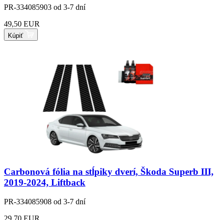
PR-334085903
od 3-7 dní
49,50 EUR
Kúpiť
Carbonová fólia na stĺpiky dverí, Škoda Superb III,
2019-2024, Liftback
PR-334085908
od 3-7 dní
29,70 EUR