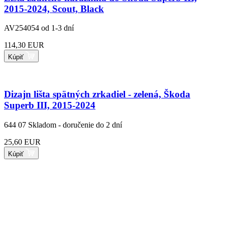
2015-2024, Scout, Black
AV254054
od 1-3 dní
114,30 EUR
Kúpiť
Dizajn lišta spätných zrkadiel - zelená, Škoda
Superb III, 2015-2024
644 07
Skladom - doručenie do 2 dní
25,60 EUR
Kúpiť