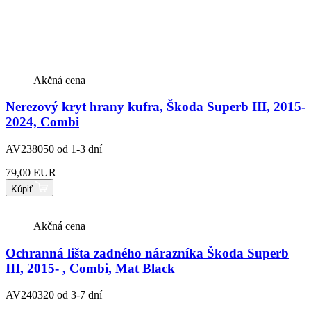
Akčná cena
Nerezový kryt hrany kufra, Škoda Superb III, 2015-
2024, Combi
AV238050
od 1-3 dní
79,00 EUR
Kúpiť
Akčná cena
Ochranná lišta zadného nárazníka Škoda Superb
III, 2015- , Combi, Mat Black
AV240320
od 3-7 dní