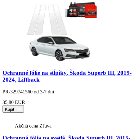
Ochranné fólie na stĺpiky, Škoda Superb III, 2019-
2024, Liftback
PR-329741560
od 3-7 dní
35,80 EUR
Kúpiť
Akčná cena
Zľava
Ochranná fólia na svetlá, Škoda Superb III, 2015-