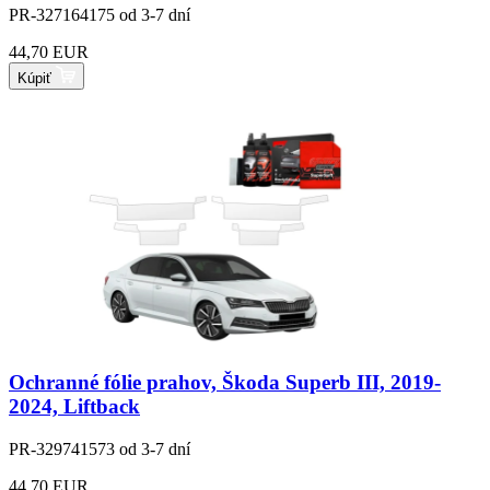
PR-327164175
od 3-7 dní
44,70 EUR
Kúpiť
Ochranné fólie prahov, Škoda Superb III, 2019-
2024, Liftback
PR-329741573
od 3-7 dní
44,70 EUR