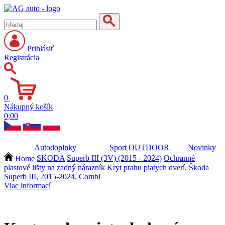
Prihlásiť
Registrácia
0
Nákupný košík
0,00
Autodoplnky
Sport
OUTDOOR
Novinky
Home
SKODA
Superb III (3V) (2015 - 2024)
Ochranné
plastové lišty na zadný nárazník
Kryt prahu piatych dverí, Škoda
Superb III, 2015-2024, Combi
Viac informací