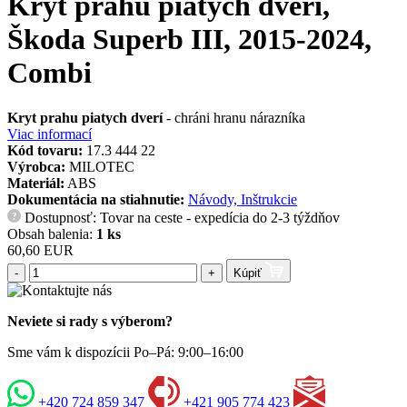
Kryt prahu piatych dverí,
Škoda Superb III, 2015-2024,
Combi
Kryt prahu piatych dverí
- chráni hranu nárazníka
Viac informací
Kód tovaru:
17.3 444 22
Výrobca:
MILOTEC
Materiál:
ABS
Dokumentácia na stiahnutie:
Návody, Inštrukcie
Dostupnosť: Tovar na ceste - expedícia do 2-3 týždňov
?
Obsah balenia:
1 ks
60,60 EUR
-
+
Kúpiť
Neviete si rady s výberom?
Sme vám k dispozícii Po–Pá: 9:00–16:00
+420 724 859 347
+421 905 774 423