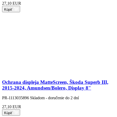
27,10 EUR
Kúpiť
Ochrana displeja MatteScreen, Škoda Superb III,
2015-2024, Amundsen/Bolero, Display 8"
PR-1113035896
Skladom - doručenie do 2 dní
27,10 EUR
Kúpiť