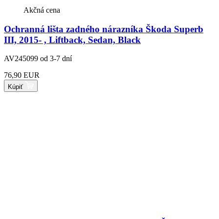
Akčná cena
Ochranná lišta zadného nárazníka Škoda Superb
III, 2015- , Liftback, Sedan, Black
AV245099
od 3-7 dní
76,90 EUR
Kúpiť