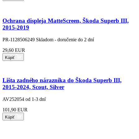
Ochrana displeja MatteScreen, Škoda Superb III,
2015-2019
PR-1128506249
Skladom - doručenie do 2 dní
29,60 EUR
Kúpiť
Lišta zadného nárazníka do Škoda Superb III,
2015-2024, Scout, Silver
AV252054
od 1-3 dní
101,90 EUR
Kúpiť