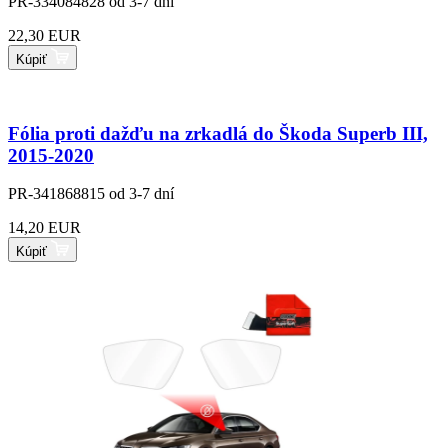
PR-334084828
od 3-7 dní
22,30 EUR
Kúpiť
Fólia proti dažďu na zrkadlá do Škoda Superb III,
2015-2020
PR-341868815
od 3-7 dní
14,20 EUR
Kúpiť