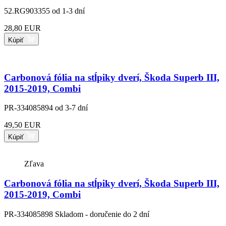
52.RG903355
od 1-3 dní
28,80 EUR
Kúpiť
Carbonová fólia na stĺpiky dverí, Škoda Superb III,
2015-2019, Combi
PR-334085894
od 3-7 dní
49,50 EUR
Kúpiť
Zľava
Carbonová fólia na stĺpiky dverí, Škoda Superb III,
2015-2019, Combi
PR-334085898
Skladom - doručenie do 2 dní