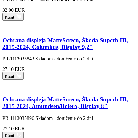
32,00 EUR
Kúpiť
Ochrana displeja MatteScreen, Škoda Superb III,
2015-2024, Columbus, Display 9,2"
PR-1113035843
Skladom - doručenie do 2 dní
27,10 EUR
Kúpiť
Ochrana displeja MatteScreen, Škoda Superb III,
2015-2024, Amundsen/Bolero, Display 8"
PR-1113035896
Skladom - doručenie do 2 dní
27,10 EUR
Kúpiť