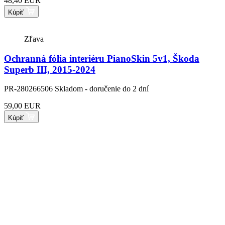
48,40 EUR
Kúpiť
Zľava
Ochranná fólia interiéru PianoSkin 5v1, Škoda
Superb III, 2015-2024
PR-280266506
Skladom - doručenie do 2 dní
59,00 EUR
Kúpiť