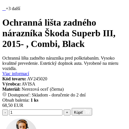
+3 další
Ochranná lišta zadného
nárazníka Škoda Superb III,
2015- , Combi, Black
Ochranná lišta zadného nárazníka pred poškriabaním. Vysoko
kvalitné prevedenie. Estetický doplnok auta. Vyrobené na mieru
vozidla.
Viac informací
Kód tovaru:
AV245020
Výrobca:
AVISA
Materiál:
Nerezová oceľ (čierna)
Dostupnosť: Skladom - doručenie do 2 dní
?
Obsah balenia:
1 ks
68,50 EUR
-
+
Kúpiť