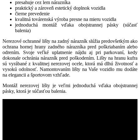
presahuje cez lem nárazníka
praktický a zároveň estetický doplnok vozidla
čierne prevedenie
kvalitná továrenská výroba presne na mieru vozidla
jednoduchá montáž vďaka obojstrannej pásky (súčasť
balenia)
Nerezové ochranné lišty na zadný nárazník slúžia predovšetkým ako
ochrana hornej hrany zadného nárazníka pred poškriabaním alebo
odrením. Svoje veľké uplatnenie nájdu aj pri parkovaní, kedy
dokonale ochránia nárazník pred poškodením. Lišty na hranu kufra
sú vyrábané z kvalitnej nerezovej ocele, ktorá má dlhú životnosť a
vysokú odolnosť. Namontovaním lišty na Vaše vozidlo mu dodáte
na elegancii a športovom vzhľade.
Montáž nerezovej lišty je veľmi jednoduchá vďaka obojstrannej
pásky, ktorá je súčasťou balenia.