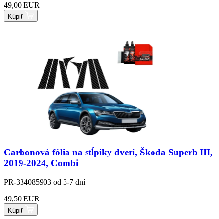
49,00 EUR
Kúpiť
Carbonová fólia na stĺpiky dverí, Škoda Superb III,
2019-2024, Combi
PR-334085903
od 3-7 dní
49,50 EUR
Kúpiť