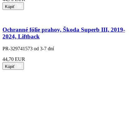
Kúpiť
Ochranné fólie prahov, Škoda Superb III, 2019-
2024, Liftback
PR-329741573
od 3-7 dní
44,70 EUR
Kúpiť