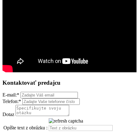
Kontaktovať predajcu
E-mail:
*
Telefon:
*
Dotaz
Opíšte text z obrázku :