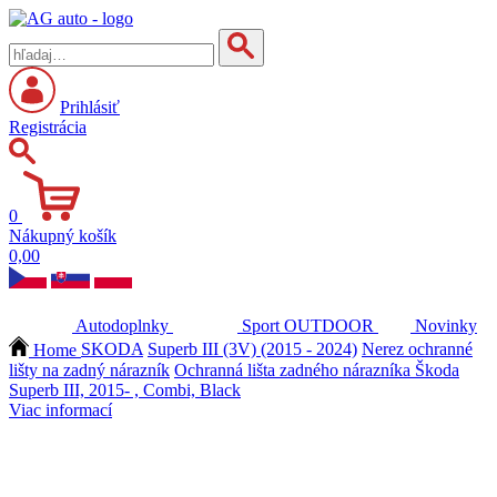
Prihlásiť
Registrácia
0
Nákupný košík
0,00
Autodoplnky
Sport
OUTDOOR
Novinky
Home
SKODA
Superb III (3V) (2015 - 2024)
Nerez ochranné
lišty na zadný nárazník
Ochranná lišta zadného nárazníka Škoda
Superb III, 2015- , Combi, Black
Viac informací