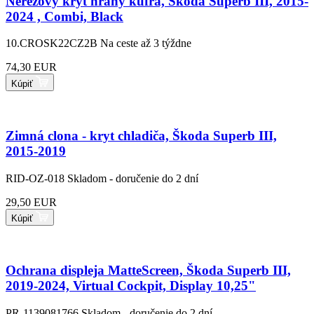
Nerezový kryt hrany kufra, Škoda Superb III, 2015-
2024 , Combi, Black
10.CROSK22CZ2B
Na ceste až 3 týždne
74,30 EUR
Kúpiť
Zimná clona - kryt chladiča, Škoda Superb III,
2015-2019
RID-OZ-018
Skladom - doručenie do 2 dní
29,50 EUR
Kúpiť
Ochrana displeja MatteScreen, Škoda Superb III,
2019-2024, Virtual Cockpit, Display 10,25"
PR-1139081766
Skladom - doručenie do 2 dní