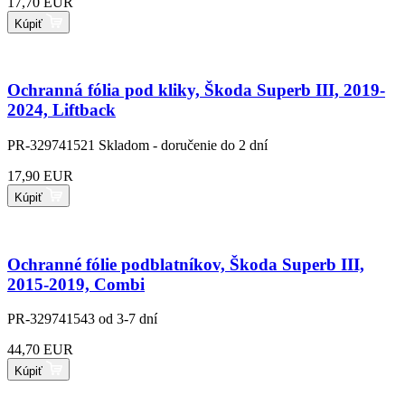
17,70 EUR
Kúpiť
Ochranná fólia pod kliky, Škoda Superb III, 2019-
2024, Liftback
PR-329741521
Skladom - doručenie do 2 dní
17,90 EUR
Kúpiť
Ochranné fólie podblatníkov, Škoda Superb III,
2015-2019, Combi
PR-329741543
od 3-7 dní
44,70 EUR
Kúpiť