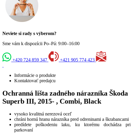
Neviete si rady s výberom?
Sme vám k dispozícii Po–Pá: 9:00–16:00
+420 724 859 347
+421 905 774 423
Informácie o produkte
Kontaktovať predajcu
Ochranná lišta zadného nárazníka Škoda
Superb III, 2015- , Combi, Black
vysoko kvalitná nerezová oceľ
chráni hornú hranu nárazníka pred odreninami a škrabancami
predídete poškodeniu laku, ku ktorému dochádza pri
parkovaní