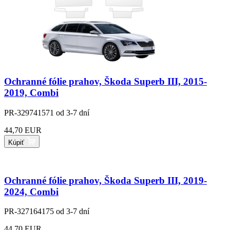
Ochranné fólie prahov, Škoda Superb III, 2015-
2019, Combi
PR-329741571
od 3-7 dní
44,70 EUR
Kúpiť
Ochranné fólie prahov, Škoda Superb III, 2019-
2024, Combi
PR-327164175
od 3-7 dní
44,70 EUR