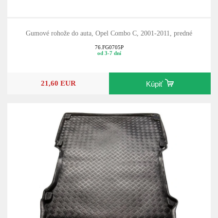
Gumové rohože do auta, Opel Combo C, 2001-2011, predné
76.FG0705P
od 3-7 dní
21,60 EUR
Kúpiť