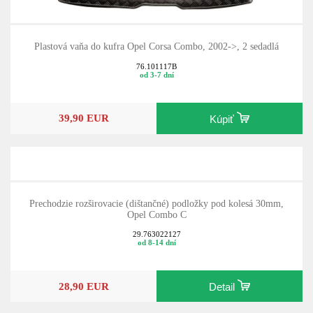
Plastová vaňa do kufra Opel Corsa Combo, 2002->, 2 sedadlá
76.101117B
od 3-7 dní
39,90 EUR
Kúpiť
Prechodzie rozširovacie (dištančné) podložky pod kolesá 30mm,
Opel Combo C
29.763022127
od 8-14 dní
28,90 EUR
Detail