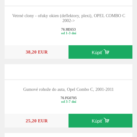
Vetrné clony - ofuky okien (deflektory, plexi), OPEL COMBO C
2002->
76.HE653
od 1-3 dní
38,20 EUR
Kúpiť
Gumové rohože do auta, Opel Combo C, 2001-2011
76.FG0705
od 3-7 dní
25,20 EUR
Kúpiť