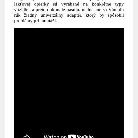
lakťovej opierky sú vyrábané na konkrétne typy
vozidiel, a preto dokonale pasujú. nedostane sa Vám do
rúk žiadny univerzálny adaptér, ktorý by spôsobil
problémy pri montáži.