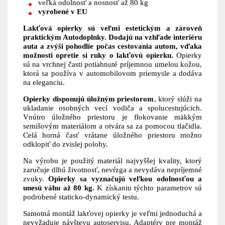
veľká odolnosť a nosnosť až 80 kg
vyrobené v EU
Lakťová opierky sú veľmi estetickým a zároveň
praktickým Autodoplnky. Dodajú na vzhľade interiéru
auta a zvýši pohodlie počas cestovania autom, vďaka
možnosti opretie si ruky o lakťovú opierku.
Opierky
sú na vrchnej časti potiahnuté príjemnou umelou kožou,
ktorá sa používa v automobilovom priemysle a dodáva
na eleganciu.
Opierky disponujú úložným priestorom
, ktorý slúži na
ukladanie osobných vecí vodiča a spolucestujúcich.
Vnútro úložného priestoru je flokovanie mäkkým
semišovým materiálom a otvára sa za pomocou tlačidla.
Celá horná časť vrátane úložného priestoru možno
odklopiť do zvislej polohy.
Na výrobu je použitý materiál najvyššej kvality, ktorý
zaručuje dlhú životnosť, nevŕzga a nevydáva nepríjemné
zvuky.
Opierky sa vyznačujú veľkou odolnosťou a
unesú váhu až 80 kg.
K získaniu týchto parametrov sú
podrobené staticko-dynamický testu.
Samotná montáž lakťovej opierky je veľmi jednoduchá a
nevyžaduje návštevu autoservisu. Adaptéry pre montáž