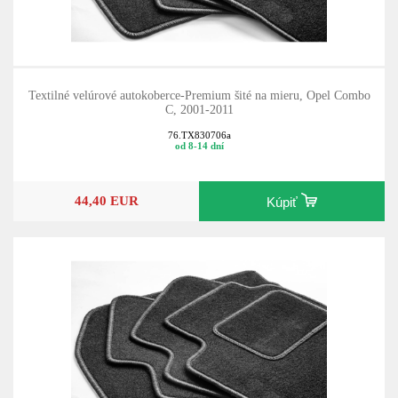
Textilné velúrové autokoberce-Premium šité na mieru, Opel Combo
C, 2001-2011
76.TX830706a
od 8-14 dní
44,40 EUR
Kúpiť