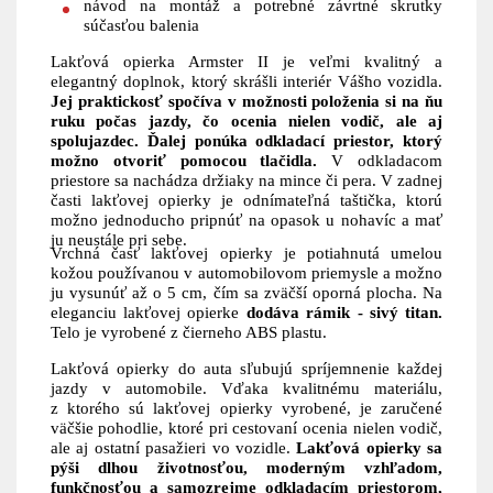
návod na montáž a potrebné závrtné skrutky
súčasťou balenia
Lakťová opierka Armster II je veľmi kvalitný a
elegantný doplnok, ktorý skrášli interiér Vášho vozidla.
Jej praktickosť spočíva v možnosti položenia si na ňu
ruku počas jazdy, čo ocenia nielen vodič, ale aj
spolujazdec. Ďalej ponúka odkladací priestor, ktorý
možno otvoriť pomocou tlačidla.
V odkladacom
priestore sa nachádza držiaky na mince či pera. V zadnej
časti lakťovej opierky je odnímateľná taštička, ktorú
možno jednoducho pripnúť na opasok u nohavíc a mať
ju neustále pri sebe.
Vrchná časť lakťovej opierky je potiahnutá umelou
kožou používanou v automobilovom priemysle a možno
ju vysunúť až o 5 cm, čím sa zväčší oporná plocha. Na
eleganciu lakťovej opierke
dodáva rámik - sivý titan.
Telo je vyrobené z čierneho ABS plastu.
Lakťová opierky do auta sľubujú spríjemnenie každej
jazdy v automobile. Vďaka kvalitnému materiálu,
z ktorého sú lakťovej opierky vyrobené, je zaručené
väčšie pohodlie, ktoré pri cestovaní ocenia nielen vodič,
ale aj ostatní pasažieri vo vozidle.
Lakťová opierky sa
pýši dlhou životnosťou, moderným vzhľadom,
funkčnosťou a samozrejme odkladacím priestorom,