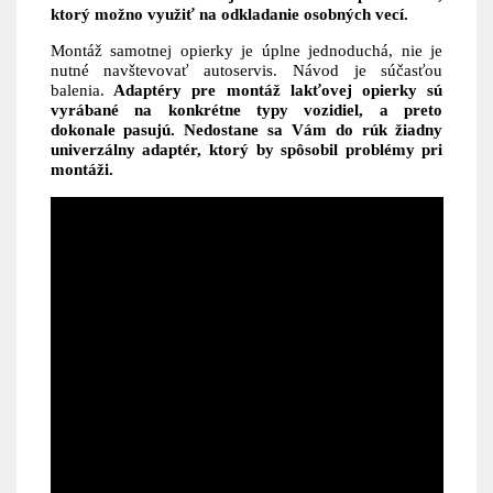
ktorý možno využiť na odkladanie osobných vecí.
Montáž samotnej opierky je úplne jednoduchá, nie je
nutné navštevovať autoservis. Návod je súčasťou
balenia.
Adaptéry pre montáž lakťovej opierky sú
vyrábané na konkrétne typy vozidiel, a preto
dokonale pasujú. Nedostane sa Vám do rúk žiadny
univerzálny adaptér, ktorý by spôsobil problémy pri
montáži.