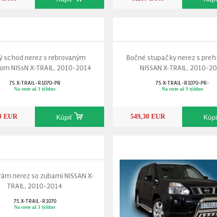
ý schod nerez s rebrovaným
Bočné stupačky nerez s pre
om NISsN X-TRAIL, 2010-2014
NISSAN X-TRAIL, 2010-2
75.X-TRAIL-R1070-PR
75.X-TRAIL-R1070-PR-
Na ceste až 3 týždne
Na ceste až 3 týždne
00 EUR
549,30 EUR
Kúpiť
Kúp
rám nerez so zubami NISSAN X-
TRAIL, 2010-2014
75.X-TRAIL-R1070
Na ceste až 3 týždne