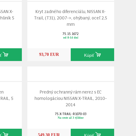
SSAN X-
Kryt zadného diferenciálu, NISSAN X-
hliník 5
Trail, (T31), 2007->, ohýbaný, oceľ 2,5
mm
75.15.1672
od 8-14 dní
93,70 EUR
iť
Kúpiť
en
Predný ochranný rám nerez s EC
TRAIL, 5
homologáciou NISSAN X-TRAIL, 2010-
2014
75.X-TRAIL-R1070-03
Na ceste až 3 týždne
549,30 EUR
iť
Kúpiť