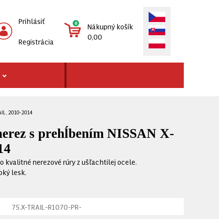
Prihlásiť
0
Nákupný košík
0,00
Registrácia
IL, 2010-2014
nerez s prehĺbením NISSAN X-
14
 kvalitné nerezové rúry z ušľachtilej ocele.
oký lesk.
75.X-TRAIL-R1070-PR-