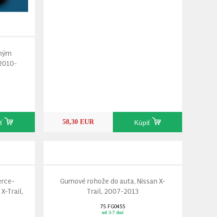
dným
 2010-
58,30 EUR
iť
Kúpiť
erce-
Gumové rohože do auta, Nissan X-
X-Trail,
Trail, 2007-2013
75.FG0455
od 3-7 dní