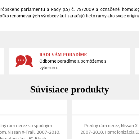
rópskeho parlamentu a Rady (ES) č. 79/2009 a označené homolog
oľko renomovaných výrobcov áut zaraďujú tieto rámy ako svoje originá
RADI VÁM PORADÍME
Odborne poradíme a pomôžeme s
výberom.
Súvisiace produkty
dný rám nerez so spodným
Predný rám nerez, Nissan X-
om, Nissan X-Trail, 2007-2010,
2007-2010, Homologizácia EC
Homologizácia EC, Black