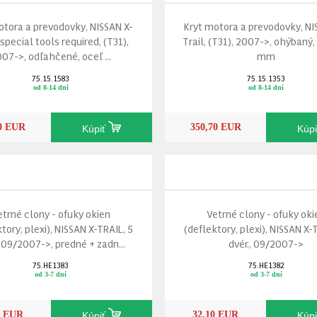
otora a prevodovky, NISSAN X-
Kryt motora a prevodovky, NI
/special tools required, (T31),
Trail, (T31), 2007->, ohýbaný, 
07->, odľahčené, oceľ ...
mm
75.15.1583
75.15.1353
od 8-14 dní
od 8-14 dní
30 EUR
350,70 EUR
Kúpiť
Kúp
etrné clony - ofuky okien
Vetrné clony - ofuky oki
tory, plexi), NISSAN X-TRAIL, 5
(deflektory, plexi), NISSAN X-
, 09/2007->, predné + zadn...
dvér., 09/2007->
75.HE1383
75.HE1382
od 3-7 dní
od 3-7 dní
0 EUR
32,10 EUR
Kúpiť
Kúp