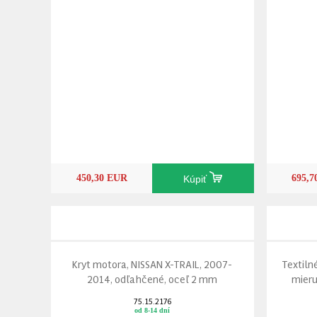
450,30 EUR
695,
Kúpiť
Kryt motora, NISSAN X-TRAIL, 2007-
Textiln
2014, odľahčené, oceľ 2 mm
mieru
75.15.2176
od 8-14 dní