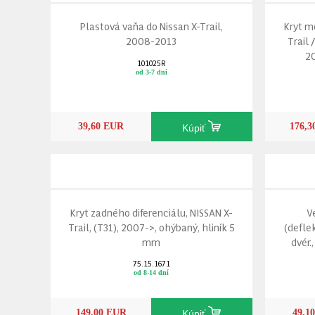
Plastová vaňa do Nissan X-Trail,
Kryt m
2008-2013
Trail 
20
101025R
od 3-7 dní
39,60 EUR
176,
Kúpiť
Kryt zadného diferenciálu, NISSAN X-
V
Trail, (T31), 2007->, ohýbaný, hliník 5
(deflek
mm
dvér.
75.15.1671
od 8-14 dní
149,00 EUR
49,1
Kúpiť