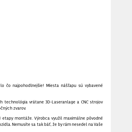
lo čo najpohodlnejšie! Miesta nášľapu sú vybavené
ch technológia vrátane 3D-Laseranlage a CNC strojov
očných zvarov.
é etapy montáže. Výrobca využil maximálne pôvodné
zidla. Nemusíte sa tak báť, že by rám nesedel na Vaše