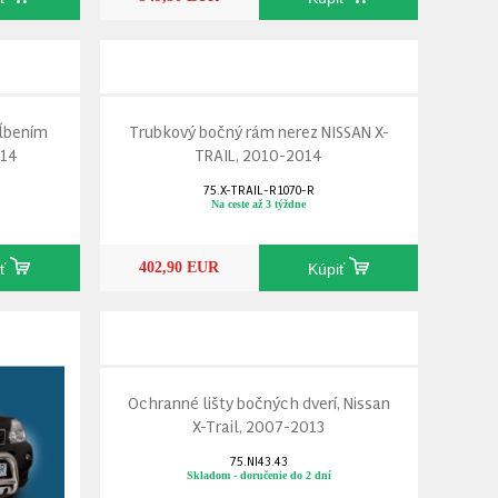
hĺbením
Trubkový bočný rám nerez NISSAN X-
014
TRAIL, 2010-2014
75.X-TRAIL-R1070-R
Na ceste až 3 týždne
402,90 EUR
iť
Kúpiť
Ochranné lišty bočných dverí, Nissan
X-Trail, 2007-2013
75.NI43.43
Skladom - doručenie do 2 dní