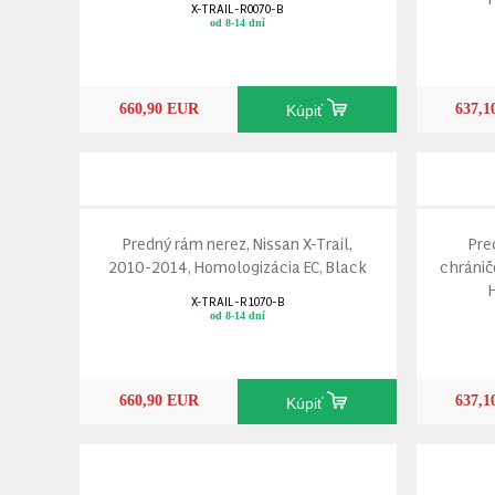
X-TRAIL-R0070-B
od 8-14 dní
660,90 EUR
637,
Kúpiť
Predný rám nerez, Nissan X-Trail,
Pre
2010-2014, Homologizácia EC, Black
chránič
X-TRAIL-R1070-B
od 8-14 dní
660,90 EUR
637,
Kúpiť