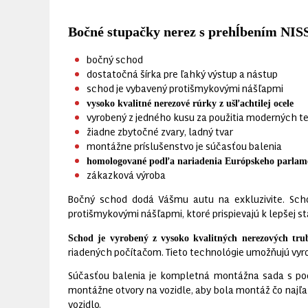
Bočné stupačky nerez s prehĺbením NI
bočný schod
dostatočná šírka pre ľahký výstup a nástup
schod je vybavený protišmykovými nášľapmi
vysoko kvalitné nerezové rúrky z ušľachtilej ocele
vyrobený z jedného kusu za použitia moderných t
žiadne zbytočné zvary, ladný tvar
montážne príslušenstvo je súčasťou balenia
homologované podľa nariadenia Európskeho parlame
zákazková výroba
Bočný schod dodá Vášmu autu na exkluzivite. Scho
protišmykovými nášľapmi, ktoré prispievajú k lepšej st
Schod je vyrobený z vysoko kvalitných nerezových trubi
riadených počítačom. Tieto technológie umožňujú vyro
Súčasťou balenia je kompletná montážna sada s po
montážne otvory na vozidle, aby bola montáž čo najľa
vozidlo.