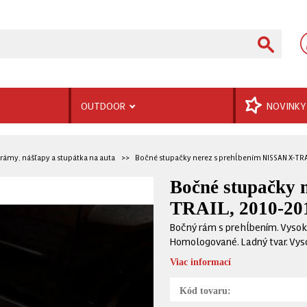
OUTDOOR
NOVINKY
rámy, nášľapy a stupátka na auta
Bočné stupačky nerez s prehĺbením NISSAN X-TRA
Bočné stupačky 
TRAIL, 2010-20
Bočný rám s prehĺbením. Vysoko
Homologované. Ladný tvar. Vys
Viac informací
Kód tovaru: