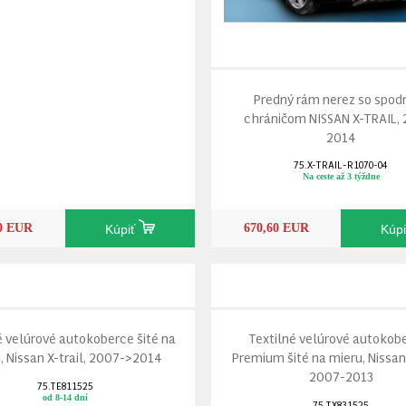
Predný rám nerez so spo
chráničom NISSAN X-TRAIL,
2014
75.X-TRAIL-R1070-04
Na ceste až 3 týždne
70 EUR
670,60 EUR
Kúpiť
Kúp
é velúrové autokoberce šité na
Textilné velúrové autokob
, Nissan X-trail, 2007->2014
Premium šité na mieru, Nissan 
2007-2013
75.TE811525
od 8-14 dní
75.TX831525