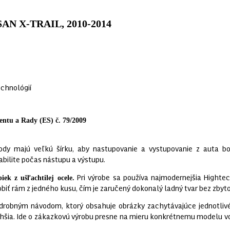
SSAN X-TRAIL, 2010-2014
echnológií
ntu a Rady (ES) č. 79/2009
dy majú veľkú šírku, aby nastupovanie a vystupovanie z auta bo
abilite počas nástupu a výstupu.
Pri výrobe sa používa najmodernejšia Highte
ek z ušľachtilej ocele.
biť rám z jedného kusu, čím je zaručený dokonalý ladný tvar bez zbyt
drobným návodom, ktorý obsahuje obrázky zachytávajúce jednotliv
hšia. Ide o zákazkovú výrobu presne na mieru konkrétnemu modelu vo