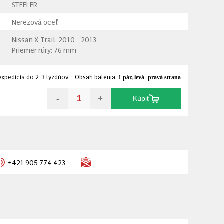
STEELER
Nerezová oceľ
Nissan X-Trail, 2010 - 2013
Priemer rúry: 76 mm
expedícia do 2-3 týždňov
Obsah balenia:
1 pár, levá+pravá strana
-
+
Kúpiť
+421 905 774 423