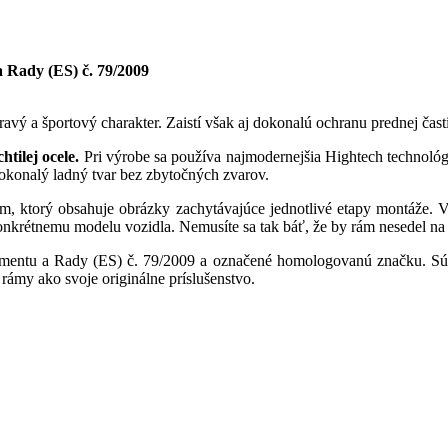
 Rady (ES) č. 79/2009
ý a športový charakter. Zaistí však aj dokonalú ochranu prednej čast
tilej ocele.
Pri výrobe sa používa najmodernejšia Hightech technológ
okonalý ladný tvar bez zbytočných zvarov.
, ktorý obsahuje obrázky zachytávajúce jednotlivé etapy montáže. 
onkrétnemu modelu vozidla. Nemusíte sa tak báť, že by rám nesedel na
entu a Rady (ES) č. 79/2009 a označené homologovanú značku. Sú 
ámy ako svoje originálne príslušenstvo.