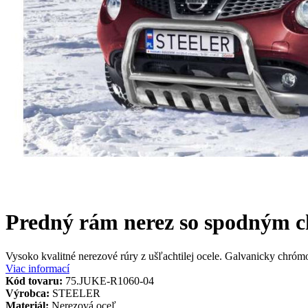
Predný rám nerez so spodným 
Vysoko kvalitné nerezové rúry z ušľachtilej ocele. Galvanicky chr
Viac informací
Kód tovaru:
75.JUKE-R1060-04
Výrobca:
STEELER
Materiál:
Nerezová oceľ