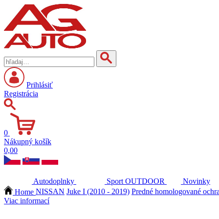
Prihlásiť
Registrácia
0
Nákupný košík
0,00
Autodoplnky
Sport
OUTDOOR
Novinky
Home
NISSAN
Juke I (2010 - 2019)
Predné homologované ochra
Viac informací