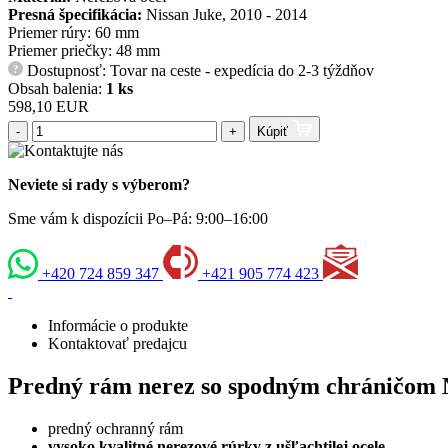
Presná špecifikácia:
Nissan Juke, 2010 - 2014
Priemer rúry: 60 mm
Priemer priečky: 48 mm
Dostupnosť: Tovar na ceste - expedícia do 2-3 týždňov
?
Obsah balenia:
1 ks
598,10 EUR
-
+
Kúpiť
Neviete si rady s výberom?
Sme vám k dispozícii Po–Pá: 9:00–16:00
+420 724 859 347
+421 905 774 423
Informácie o produkte
Kontaktovať predajcu
Predný rám nerez so spodným chráničom
predný ochranný rám
vysoko kvalitné nerezové rúrky z ušľachtilej ocele