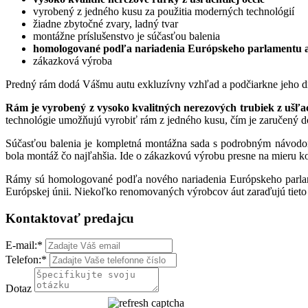
vyrobený z jedného kusu za použitia moderných technológií
žiadne zbytočné zvary, ladný tvar
montážne príslušenstvo je súčasťou balenia
homologované podľa nariadenia Európskeho parlamentu a
zákazková výroba
Predný rám dodá Vášmu autu exkluzívny vzhľad a podčiarkne jeho drav
Rám je vyrobený z vysoko kvalitných nerezových trubiek z ušľach
technológie umožňujú vyrobiť rám z jedného kusu, čím je zaručený d
Súčasťou balenia je kompletná montážna sada s podrobným návodom
bola montáž čo najľahšia. Ide o zákazkovú výrobu presne na mieru k
Rámy sú homologované podľa nového nariadenia Európskeho parlam
Európskej únii. Niekoľko renomovaných výrobcov áut zaraďujú tieto r
Kontaktovať predajcu
E-mail:
*
Telefon:
*
Dotaz