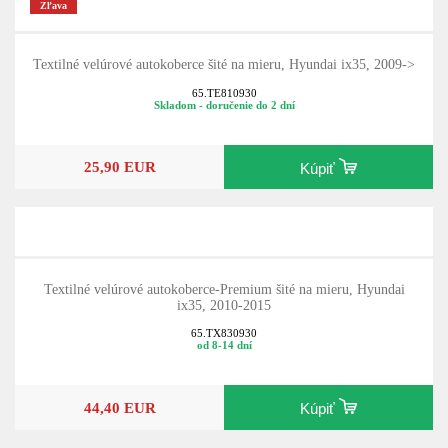
Zľava
Textilné velúrové autokoberce šité na mieru, Hyundai ix35, 2009->
65.TE810930
Skladom - doručenie do 2 dní
25,90 EUR
Kúpiť
Textilné velúrové autokoberce-Premium šité na mieru, Hyundai
ix35, 2010-2015
65.TX830930
od 8-14 dní
44,40 EUR
Kúpiť