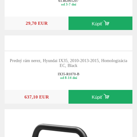
65.RG901207
od 3-7 dní
29,70 EUR
Kúpiť
Predný rám nerez, Hyundai IX35, 2010-2013-2015, Homologizácia
EC, Black
IX35-R1070-B
od 8-14 dní
637,10 EUR
Kúpiť