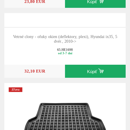
23,80 EUR
Kúpiť
Vetrné clony - ofuky okien (deflektory, plexi), Hyundai ix35, 5
dvér., 2010->
65.HE1698
od 3-7 dní
32,10 EUR
Kúpiť
Zľava