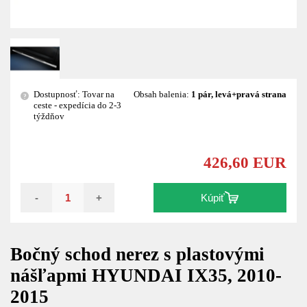
Dostupnosť: Tovar na
Obsah balenia:
1 pár, levá+pravá strana
?
ceste - expedícia do 2-3
týždňov
426,60 EUR
-
+
Kúpiť
Bočný schod nerez s plastovými
nášľapmi HYUNDAI IX35, 2010-
2015