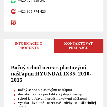
+420 724 859 347
+421 905 774 423
INFORMÁCIE O
KONTAKTOVAŤ
PRODUKTE
PREDAJCU
Bočný schod nerez s plastovými
nášľapmi HYUNDAI IX35, 2010-
2015
bočný schod s plastovými nášľapmi
dostatočná šírka pre ľahký výstup a nástup
schod je vybavený protišmykovými nášľapmi
vysoko kvalitné nerezové rúrky z ušľachtilej
ocele