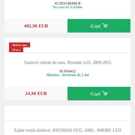
65.IX35-R1060-R
Na ceste až 3 týždne
402,90 EUR
Kúpiť
Akčná cena
Zľava
Gumové rohože do auta, Hyundai ix35, 2009-2015
65.FG0422
Skladom - doručenie do 2 dní
24,90 EUR
Kúpiť
Zadné svetlá diódové, HYUNDAI IX35, 2009-, SMOKE LED