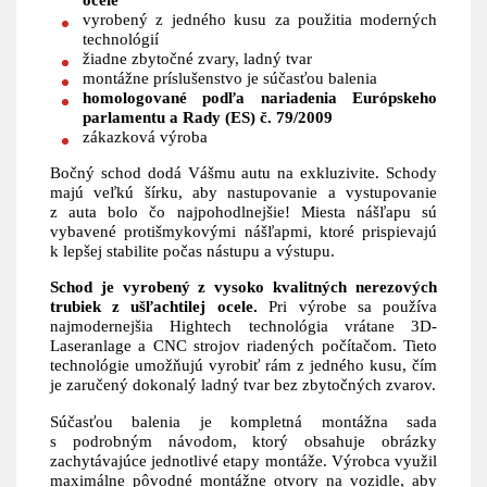
vyrobený z jedného kusu za použitia moderných
technológií
žiadne zbytočné zvary, ladný tvar
montážne príslušenstvo je súčasťou balenia
homologované podľa nariadenia Európskeho
parlamentu a Rady (ES) č. 79/2009
zákazková výroba
Bočný schod dodá Vášmu autu na exkluzivite. Schody
majú veľkú šírku, aby nastupovanie a vystupovanie
z auta bolo čo najpohodlnejšie! Miesta nášľapu sú
vybavené protišmykovými nášľapmi, ktoré prispievajú
k lepšej stabilite počas nástupu a výstupu.
Schod je vyrobený z vysoko kvalitných nerezových
trubiek z ušľachtilej ocele.
Pri výrobe sa používa
najmodernejšia Hightech technológia vrátane 3D-
Laseranlage a CNC strojov riadených počítačom. Tieto
technológie umožňujú vyrobiť rám z jedného kusu, čím
je zaručený dokonalý ladný tvar bez zbytočných zvarov.
Súčasťou balenia je kompletná montážna sada
s podrobným návodom, ktorý obsahuje obrázky
zachytávajúce jednotlivé etapy montáže. Výrobca využil
maximálne pôvodné montážne otvory na vozidle, aby