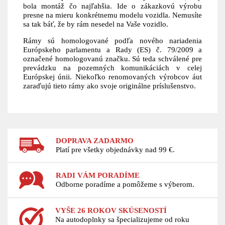
bola montáž čo najľahšia. Ide o zákazkovú výrobu
presne na mieru konkrétnemu modelu vozidla. Nemusíte
sa tak báť, že by rám nesedel na Vaše vozidlo.
Rámy sú homologované podľa nového nariadenia
Európskeho parlamentu a Rady (ES) č. 79/2009 a
označené homologovanú značku. Sú teda schválené pre
prevádzku na pozemných komunikáciách v celej
Európskej únii. Niekoľko renomovaných výrobcov áut
zaraďujú tieto rámy ako svoje originálne príslušenstvo.
DOPRAVA ZADARMO
Platí pre všetky objednávky nad 99 €.
RADI VÁM PORADÍME
Odborne poradíme a pomôžeme s výberom.
VYŠE 26 ROKOV SKÚSENOSTÍ
Na autodoplnky sa špecializujeme od roku