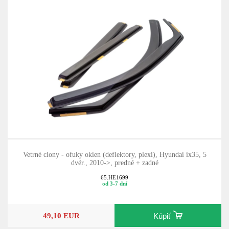
Vetrné clony - ofuky okien (deflektory, plexi), Hyundai ix35, 5
dvér., 2010->, predné + zadné
65.HE1699
od 3-7 dní
49,10 EUR
Kúpiť