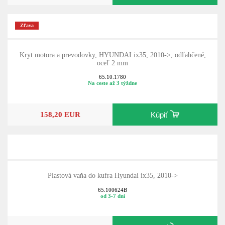
Zľava
Kryt motora a prevodovky, HYUNDAI ix35, 2010->, odľahčené,
oceľ 2 mm
65.10.1780
Na ceste až 3 týždne
158,20 EUR
Kúpiť
Plastová vaňa do kufra Hyundai ix35, 2010->
65.100624B
od 3-7 dní