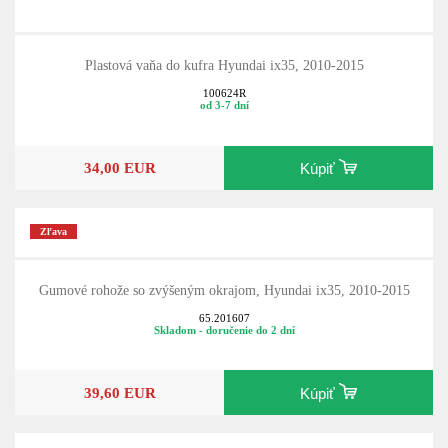
Plastová vaňa do kufra Hyundai ix35, 2010-2015
100624R
od 3-7 dní
34,00 EUR
Kúpiť
Zľava
Gumové rohože so zvýšeným okrajom, Hyundai ix35, 2010-2015
65.201607
Skladom - doručenie do 2 dní
39,60 EUR
Kúpiť