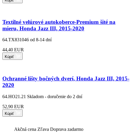
Kúpiť
Textilné velúrové autokoberce-Premium šité na
mieru, Honda Jazz III, 2015-2020
64.TX831046
od 8-14 dní
44,40 EUR
Kúpiť
Ochranné lišty bočných dverí, Honda Jazz III, 2015-
2020
64.HO21.21
Skladom - doručenie do 2 dní
52,90 EUR
Kúpiť
Akčná cena
Zľava
Doprava zadarmo