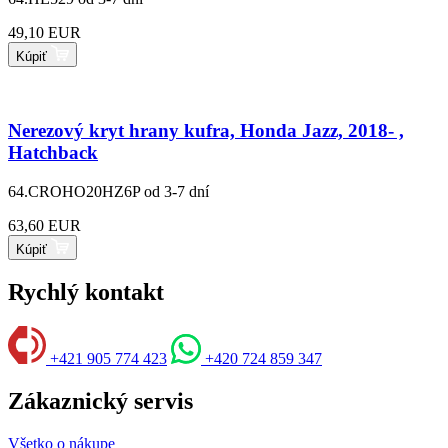
49,10 EUR
Kúpiť
Nerezový kryt hrany kufra, Honda Jazz, 2018- ,
Hatchback
64.CROHO20HZ6P
od 3-7 dní
63,60 EUR
Kúpiť
Rychlý kontakt
+421 905 774 423
+420 724 859 347
Zákaznický servis
Všetko o nákupe