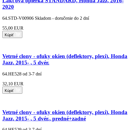
Lakťová opierka STANDARD, Honda Jazz, 2016-
2020
64.STD-V00906
Skladom - doručenie do 2 dní
55,00 EUR
Kúpiť
Vetrné clony - ofuky okien (deflektory, plexi), Honda
Jazz, 2015- , 5 dvér.
64.HE528
od 3-7 dní
32,10 EUR
Kúpiť
Vetrné clony - ofuky okien (deflektory, plexi), Honda
Jazz, 2015- , 5 dvér., predné+zadné
64.HE529
od 3-7 dní