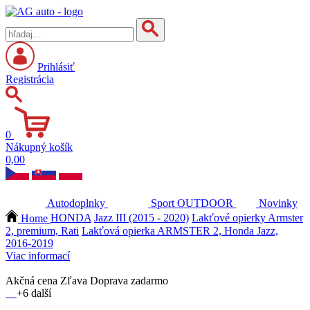
Prihlásiť
Registrácia
0
Nákupný košík
0,00
Autodoplnky
Sport
OUTDOOR
Novinky
Home
HONDA
Jazz III (2015 - 2020)
Lakťové opierky Armster
2, premium, Rati
Lakťová opierka ARMSTER 2, Honda Jazz,
2016-2019
Viac informací
Akčná cena
Zľava
Doprava zadarmo
+6 další