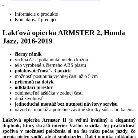
Informácie o produkte
Kontaktovať predajcu
Lakťová opierka ARMSTER 2, Honda
Jazz, 2016-2019
čierny rámik
vrchná časť potiahnutá umelou kožou
telo vyrobené z čierneho ABS plastu
polohovateľnosť - 3 pozície
možnosť posunutia vrchnej časti až o 5 cm
príjemná na dotyk
odkladací priestor
odnímateľná taštička v zadnej časti
dlhá životnosť
jednoduchá montáž
bez nutnosti návštevy servisu
návod na montáž a potrebné závrtné skrutky súčasťou balenia
Lakťová opierka Armster II je veľmi kvalitný a elegantný
doplnok, ktorý skrášli interiér Vášho vozidla. Jej praktickosť
spočíva v možnosti položenia si na ňu ruku počas jazdy, čo
ocenia nielen vodič, ale aj spolujazdec.
Ďalej ponúka odkladací