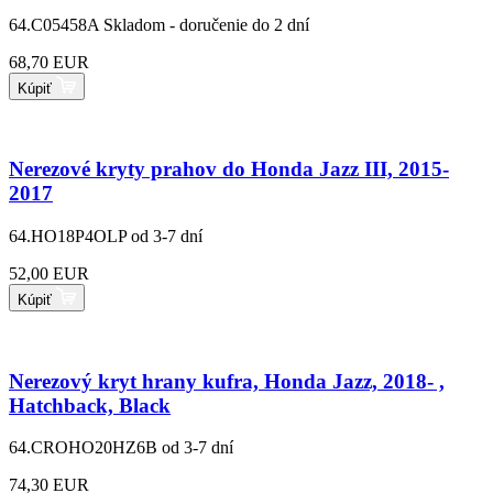
64.C05458A
Skladom - doručenie do 2 dní
68,70 EUR
Kúpiť
Nerezové kryty prahov do Honda Jazz III, 2015-
2017
64.HO18P4OLP
od 3-7 dní
52,00 EUR
Kúpiť
Nerezový kryt hrany kufra, Honda Jazz, 2018- ,
Hatchback, Black
64.CROHO20HZ6B
od 3-7 dní
74,30 EUR