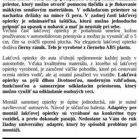
priestor, ktorý možno otvoriť pomocou tlačidla a je flokovanie
mäkkým semišovým materiálom. V odkladacom priestore sa
nachádza držiaky na mince či pera. V zadnej časti lakťovej
opierky je odnímateľná taštička, ktorú možno jednoducho
pripnúť na opasok u nohavíc a mať ju neustále pri sebe.
Vrchná časť lakťovej opierky je potiahnutá umelou kožou
používanou v automobilovom priemysle a možno ju vysunúť až o 5
cm, čím sa zväčší oporná plocha. Na eleganciu lakťovej opierke
dodáva
čierny rámik. Telo je vyrobené z čierneho ABS plastu.
Lakťová opierky do auta sľubujú spríjemnenie každej jazdy v
automobile. Vďaka kvalitnému materiálu, z ktorého sú lakťovej
opierky vyrobené, je zaručené väčšie pohodlie, ktoré pri cestovaní
ocenia nielen vodič, ale aj ostatní pasažieri vo vozidle.
Lakťová
opierky sa pýši dlhou životnosťou, moderným vzhľadom,
funkčnosťou a samozrejme odkladacím priestorom, ktorý
možno využiť na odkladanie osobných vecí.
Montáž samotnej opierky je úplne jednoduchá, nie je nutné
navštevovať autoservis. Návod je súčasťou balenia.
Adaptéry pre
montáž lakťovej opierky sú vyrábané na konkrétne typy
vozidiel, a preto dokonale pasujú. Nedostane sa Vám do rúk
žiadny univerzálny adaptér, ktorý by spôsobil problémy pri
montáži.