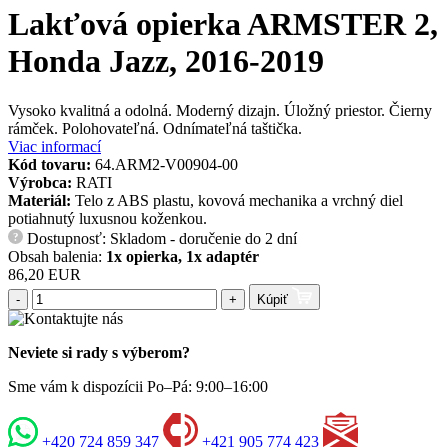
Lakťová opierka ARMSTER 2,
Honda Jazz, 2016-2019
Vysoko kvalitná a odolná. Moderný dizajn. Úložný priestor. Čierny
rámček. Polohovateľná. Odnímateľná taštička.
Viac informací
Kód tovaru:
64.ARM2-V00904-00
Výrobca:
RATI
Materiál:
Telo z ABS plastu, kovová mechanika a vrchný diel
potiahnutý luxusnou koženkou.
Dostupnosť: Skladom - doručenie do 2 dní
?
Obsah balenia:
1x opierka, 1x adaptér
86,20 EUR
-
+
Kúpiť
Neviete si rady s výberom?
Sme vám k dispozícii Po–Pá: 9:00–16:00
+420 724 859 347
+421 905 774 423