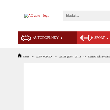
AUTODOPLNKY
SPORT
Home
ALFA ROMEO
AR159 (2005 - 2011)
Plastová vaňa do kufr