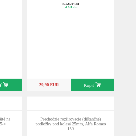
56.GU214681
od 1-3 dní
29,90 EUR
iť
Kúpiť
ité na
Prechodzie rozširovacie (dištančné)
05->
podložky pod kolesá 25mm, Alfa Romeo
159