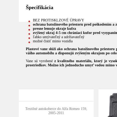
Špecifikácia
BEZ PROTISKLZOVÉ ÚPRAVY
ochrana batožinového priestoru pred poškodením a 
presne lemuje okraje kufra
zvýšený okraj 4-5 cm chrániaci kufor pred vysypaním
ľahko umývateľný a udržiavateľný
možné čistiť mimo vozidla
Plastové vane slúži ako ochrana batožinového priestoru
vášho automobilu a
disponujú zvýšeným okrajom po celom 
Vane sú vyrobené
z kvalitného materiálu, ktorý je vyso
prostriedkov. Možno ich jednoducho umyť vodou mimo v
Textilné autokoberce do Alfa Romeo 159,
2005-2011