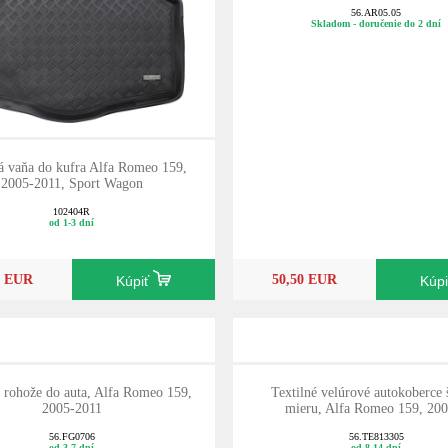
56.AR05.05
Skladom - doručenie do 2 dní
á vaňa do kufra Alfa Romeo 159,
2005-2011, Sport Wagon
102404R
od 1-3 dní
0 EUR
50,50 EUR
Kúpiť
Kúp
rohože do auta, Alfa Romeo 159,
Textilné velúrové autokoberce š
2005-2011
mieru, Alfa Romeo 159, 20
56.FG0706
56.TE813305
od 3-7 dní
od 8-14 dní