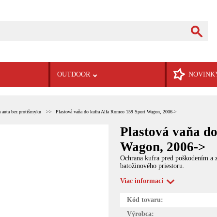
OUTDOOR
NOVINK
a auta bez protišmyku
Plastová vaňa do kufra Alfa Romeo 159 Sport Wagon, 2006->
Plastová vaňa d
Wagon, 2006->
Ochrana kufra pred poškodením a zn
batožinového priestoru.
Viac informací
Kód tovaru:
Výrobca: