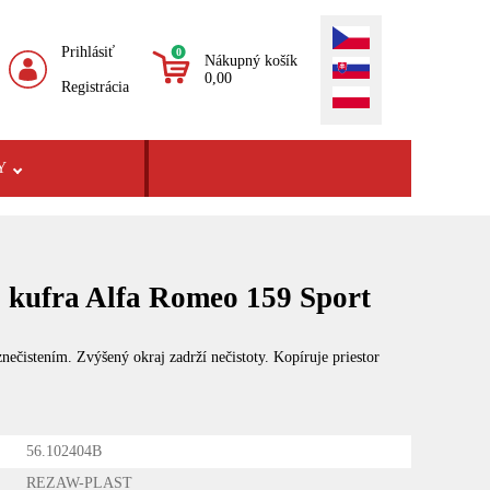
Prihlásiť
0
Nákupný košík
0,00
Registrácia
Y
o kufra Alfa Romeo 159 Sport
ečistením. Zvýšený okraj zadrží nečistoty. Kopíruje priestor
56.102404B
REZAW-PLAST