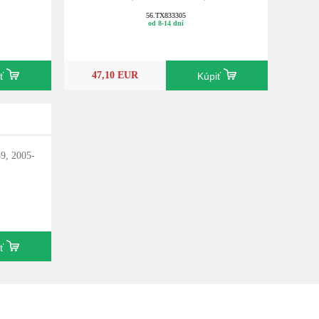
56.TX833305
od 8-14 dní
47,10 EUR
iť
Kúpiť
59, 2005-
iť