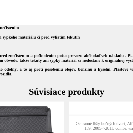
znečistením
 sypkého materiálu či pred vyliatím tekutín
 pred znečistením a poškodením počas prevozu akéhokoľvek nákladu . Pla
obvode, takže tekutý ani sypký materiál sa nedostane k originálnej vyst
ko odolný, a to aj proti pôsobeniu olejov, benzínu a kyselín. Plastové
ozidla.
Súvisiace produkty
Ochranné lišty bočných dverí, A
159, 2005->2011, combi, w