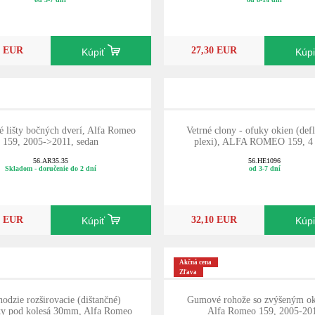
0 EUR
27,30 EUR
Kúpiť
Kúp
 lišty bočných dverí, Alfa Romeo
Vetrné clony - ofuky okien (defl
159, 2005->2011, sedan
plexi), ALFA ROMEO 159, 4 
56.AR35.35
56.HE1096
Skladom - doručenie do 2 dní
od 3-7 dní
0 EUR
32,10 EUR
Kúpiť
Kúp
Akčná cena
Zľava
hodzie rozširovacie (dištančné)
Gumové rohože so zvýšeným ok
ky pod kolesá 30mm, Alfa Romeo
Alfa Romeo 159, 2005-20