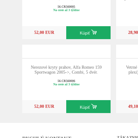
56.CR560005
Na ceste až 3 týždne
52,00 EUR
28,9
Kúpiť
Nerezové kryty prahov, Alfa Romeo 159
Vetrné
Sportwagon 2005->, Combi, 5 dvér.
plexi
56.CR560006
Na ceste až 3 týždne
52,00 EUR
49,1
Kúpiť
ZÁKAZNI