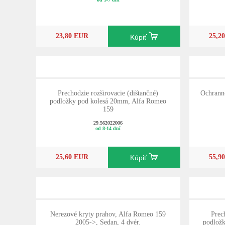
23,80 EUR
25,2
Kúpiť
Prechodzie rozširovacie (dištančné)
Ochranné
podložky pod kolesá 20mm, Alfa Romeo
159
29.562022006
od 8-14 dní
25,60 EUR
55,9
Kúpiť
Nerezové kryty prahov, Alfa Romeo 159
Prec
2005->, Sedan, 4 dvér.
podlož