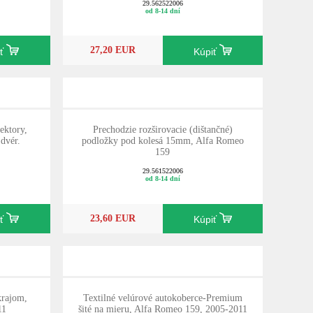
29.562522006
od 8-14 dní
27,20 EUR
iť
Kúpiť
ektory,
Prechodzie rozširovacie (dištančné)
dvér.
podložky pod kolesá 15mm, Alfa Romeo
159
29.561522006
od 8-14 dní
23,60 EUR
iť
Kúpiť
rajom,
Textilné velúrové autokoberce-Premium
11
šité na mieru, Alfa Romeo 159, 2005-2011