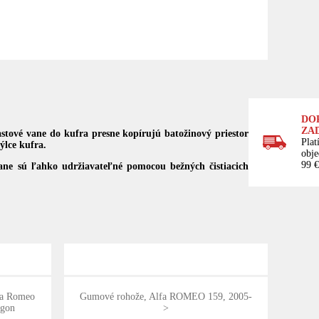
DO
ZA
stové vane do kufra presne kopírujú batožinový priestor
Plat
ýlce kufra.
obj
99 €
 vane sú ľahko udržiavateľné pomocou bežných čistiacich
lfa Romeo
Gumové rohože, Alfa ROMEO 159, 2005-
agon
>