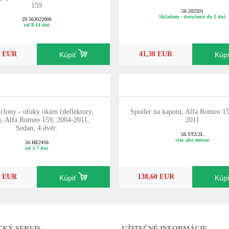
159
56.202501
Skladom - doručenie do 2 dní
29.563022006
od 8-14 dní
0 EUR
41,30 EUR
Kúpiť
Kúp
 clony - ofuky okien (deflektory,
Spoiler na kapotu, Alfa Romeo 1
), Alfa Romeo 159, 2004-2011,
2011
Sedan, 4 dvér.
56.ST2/2L
viac ako mesiac
56.HE2456
od 3-7 dní
0 EUR
138,60 EUR
Kúpiť
Kúp
CKÝ SERVIS
UŽITEČNÉ INFORMÁCIE