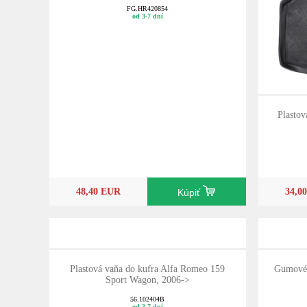
FG.HR420854
od 3-7 dní
Plastov
48,40 EUR
34,0
Kúpiť
Plastová vaňa do kufra Alfa Romeo 159
Gumové 
Sport Wagon, 2006->
56.102404B
od 3-7 dní