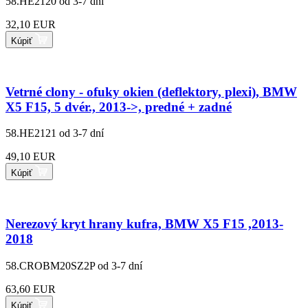
58.HE2120
od 3-7 dní
32,10 EUR
Kúpiť
Vetrné clony - ofuky okien (deflektory, plexi), BMW
X5 F15, 5 dvér., 2013->, predné + zadné
58.HE2121
od 3-7 dní
49,10 EUR
Kúpiť
Nerezový kryt hrany kufra, BMW X5 F15 ,2013-
2018
58.CROBM20SZ2P
od 3-7 dní
63,60 EUR
Kúpiť