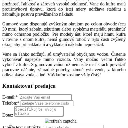
pružnosť, ľahkosť a zároveň vysokú odolnosť. Vane do kufra majú
protišmykovú úpravu, ktorá do istej miery udržiava stabilitu a
zabraňuje posuvu prevážaného nákladu.
Gumové vane disponujú zvýšeným okrajom po celom obvode (cca
30 mm), ktorý zabráni tekutému alebo sypkému materiálu preniknúť
mimo ochranou podložku. Pre modely áut, ktoré majú hranu kufra
v rovine s dnom kufra, nemá gumová rohož v tejto časti zvýšený
okraj, aby pri nakladaní a vykladaní nákladu neprekážal.
Vane sa ľahko udržujú, sú umývateľné obyčajnou vodou. Čistenie
vykonávať najlepšie mimo vozidlo. Vany možno veľmi ľahko
vybrať z kufra. S gumovou vaňou už nemusíte mať strach prevážať
pracovné náčinie, záhradné potreby, zimné vybavenie, z ktorého
odkvapkáva voda, a iné. Váš kufor zostane vždy čistý!
Kontaktovať predajcu
E-mail:
*
Telefon:
*
Dotaz
Opíšte text z obrázku :