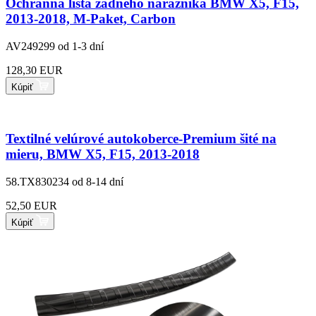
Ochranná lišta zadného nárazníka BMW X5, F15,
2013-2018, M-Paket, Carbon
AV249299
od 1-3 dní
128,30 EUR
Kúpiť
Textilné velúrové autokoberce-Premium šité na
mieru, BMW X5, F15, 2013-2018
58.TX830234
od 8-14 dní
52,50 EUR
Kúpiť