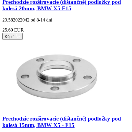
Prechodzie rozširovacie (dištančné) podložky pod
kolesá 20mm, BMW X5 F15
29.582022042
od 8-14 dní
25,60 EUR
Kúpiť
Prechodzie rozširovacie (dištančné) podložky pod
kolesá 15mm, BMW X5 - F15