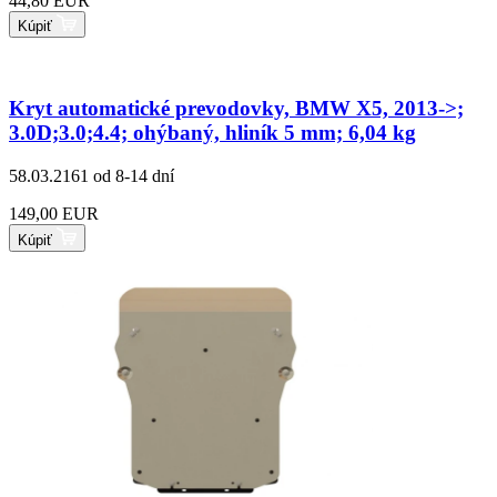
44,80 EUR
Kúpiť
Kryt automatické prevodovky, BMW X5, 2013->;
3.0D;3.0;4.4; ohýbaný, hliník 5 mm; 6,04 kg
58.03.2161
od 8-14 dní
149,00 EUR
Kúpiť