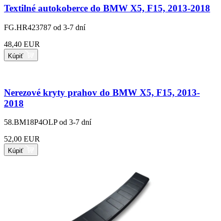
Textilné autokoberce do BMW X5, F15, 2013-2018
FG.HR423787
od 3-7 dní
48,40 EUR
Kúpiť
Nerezové kryty prahov do BMW X5, F15, 2013-
2018
58.BM18P4OLP
od 3-7 dní
52,00 EUR
Kúpiť