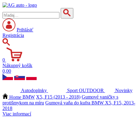
Prihlásiť
Registrácia
0
Nákupný košík
0,00
Autodoplnky
Sport
OUTDOOR
Novinky
Home
BMW
X5, F15 (2013 - 2018)
Gumové vaničky s
protišmykom na míru
Gumová vaňa do kufra BMW X5, F15, 2013-
2018
Viac informací