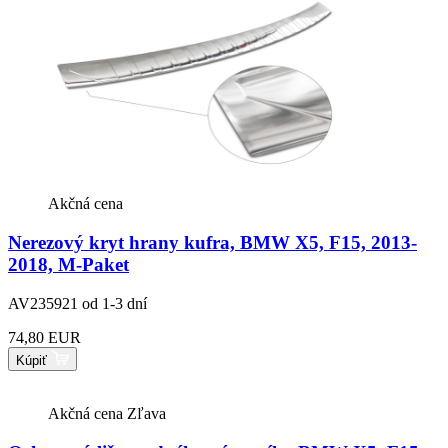
Akčná cena
Nerezový kryt hrany kufra, BMW X5, F15, 2013-
2018, M-Paket
AV235921
od 1-3 dní
74,80 EUR
Kúpiť
Akčná cena
Zľava