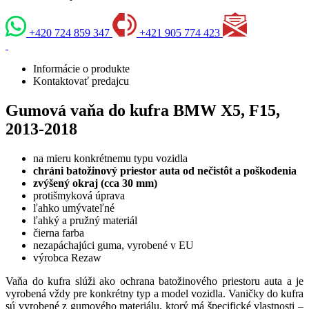
+420 724 859 347
+421 905 774 423
Informácie o produkte
Kontaktovať predajcu
Gumová vaňa do kufra BMW X5, F15,
2013-2018
na mieru konkrétnemu typu vozidla
chráni batožinový priestor auta od nečistôt a poškodenia
zvýšený okraj (cca 30 mm)
protišmyková úprava
ľahko umývateľné
ľahký a pružný materiál
čierna farba
nezapáchajúci guma, vyrobené v EU
výrobca Rezaw
Vaňa do kufra slúži ako ochrana batožinového priestoru auta a je
vyrobená vždy pre konkrétny typ a model vozidla. Vaničky do kufra
sú vyrobené z gumového materiálu, ktorý má špecifické vlastnosti –