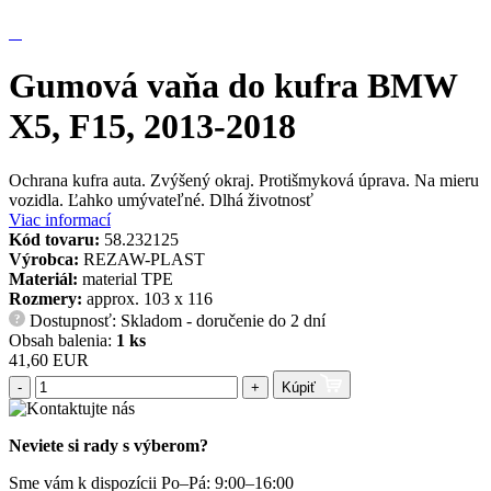
Gumová vaňa do kufra BMW
X5, F15, 2013-2018
Ochrana kufra auta. Zvýšený okraj. Protišmyková úprava. Na mieru
vozidla. Ľahko umývateľné. Dlhá životnosť
Viac informací
Kód tovaru:
58.232125
Výrobca:
REZAW-PLAST
Materiál:
material TPE
Rozmery:
approx. 103 x 116
Dostupnosť: Skladom - doručenie do 2 dní
?
Obsah balenia:
1 ks
41,60 EUR
-
+
Kúpiť
Neviete si rady s výberom?
Sme vám k dispozícii Po–Pá: 9:00–16:00