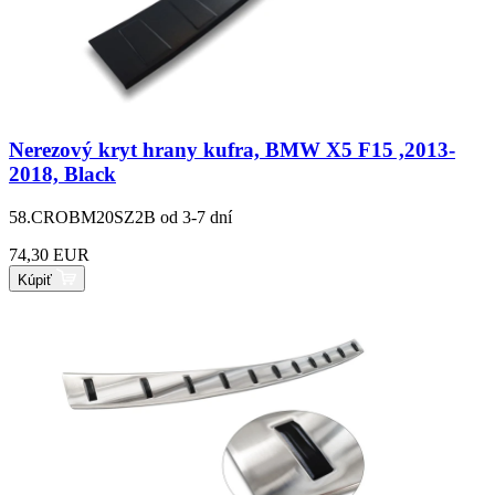
Nerezový kryt hrany kufra, BMW X5 F15 ,2013-
2018, Black
58.CROBM20SZ2B
od 3-7 dní
74,30 EUR
Kúpiť