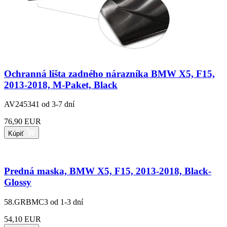
Ochranná lišta zadného nárazníka BMW X5, F15,
2013-2018, M-Paket, Black
AV245341
od 3-7 dní
76,90 EUR
Kúpiť
Predná maska, BMW X5, F15, 2013-2018, Black-
Glossy
58.GRBMC3
od 1-3 dní
54,10 EUR