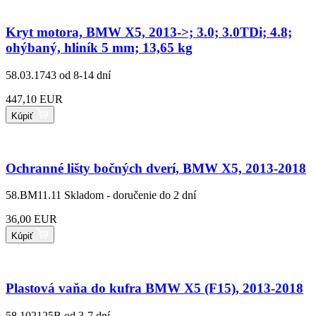
Kryt motora, BMW X5, 2013->; 3.0; 3.0TDi; 4.8;
ohýbaný, hliník 5 mm; 13,65 kg
58.03.1743
od 8-14 dní
447,10 EUR
Kúpiť
Ochranné lišty bočných dverí, BMW X5, 2013-2018
58.BM11.11
Skladom - doručenie do 2 dní
36,00 EUR
Kúpiť
Plastová vaňa do kufra BMW X5 (F15), 2013-2018
58.102125B
od 3-7 dní