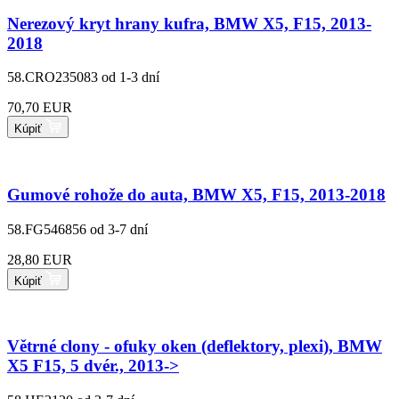
Nerezový kryt hrany kufra, BMW X5, F15, 2013-
2018
58.CRO235083
od 1-3 dní
70,70 EUR
Kúpiť
Gumové rohože do auta, BMW X5, F15, 2013-2018
58.FG546856
od 3-7 dní
28,80 EUR
Kúpiť
Větrné clony - ofuky oken (deflektory, plexi), BMW
X5 F15, 5 dvér., 2013->