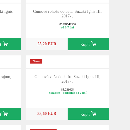
i Ignis,
Gumové rohože do auta, Suzuki Ignis III,
2017- ,
85.FG547556
od 3-7 dní
25,20 EUR
iť
Kúpiť
Zľava
rajom,
Gumová vaňa do kufra Suzuki Ignis III,
2017- ,
85.231625
Skladom - doručenie do 2 dní
33,60 EUR
iť
Kúpiť