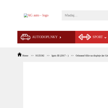
AUTODOPLNKY
SPORT
Home
SUZUKI
Ignis III (2017 - )
Ochranné fólie na displeje áut Gr