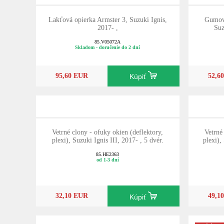
Lakťová opierka Armster 3, Suzuki Ignis,
Gumov
2017- ,
Suz
85.V05072A
Skladom - doručenie do 2 dní
95,60 EUR
52,6
Kúpiť
Vetrné clony - ofuky okien (deflektory,
Vetrné
plexi), Suzuki Ignis III, 2017- , 5 dvér.
plexi),
85.HE2363
od 1-3 dní
32,10 EUR
49,1
Kúpiť