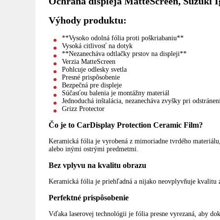
Ochrana displeja MatteScreen, Suzuki Ign
Výhody produktu:
**Vysoko odolná fólia proti poškriabaniu**
Vysoká citlivosť na dotyk
**Nezanecháva odtlačky prstov na displeji**
Verzia MatteScreen
Pohlcuje odlesky svetla
Presné prispôsobenie
Bezpečná pre displeje
Súčasťou balenia je montážny materiál
Jednoduchá inštalácia, nezanecháva zvyšky pri odstránen
Grizz Protector
Čo je to CarDisplay Protection Ceramic Film?
Keramická fólia je vyrobená z mimoriadne tvrdého materiálu
alebo inými ostrými predmetmi.
Bez vplyvu na kvalitu obrazu
Keramická fólia je priehľadná a nijako neovplyvňuje kvalitu 
Perfektné prispôsobenie
Vďaka laserovej technológii je fólia presne vyrezaná, aby dok