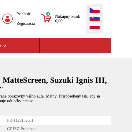
Prihlásiť
0
Nákupný košík
0,00
Registrácia
Y
 MatteScreen, Suzuki Ignis III,
7"
rana obrazovky vášho auta. Matný. Prispôsobený tak, aby sa
uje odtlačky prstov.
PR-1129132511
GRIZZ Protector