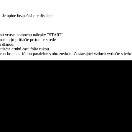
. Je úplne bezpečná pre displeje.
annú vrstvu pomocou nálepky "START".
 potom ju pritlačte prstom v strede.
i dlaňou.
tlačte druhú časť fólie rukou.
 ochrannou fóliou paralelne s obrazovkou. Zostávajúci vzduch vytlačte stie