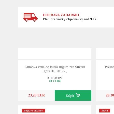
DOPRAVA ZADARMO
Platí pre všetky objednávky nad 99 €.
Gumová vaňa do kufra Rigum pre Suzuki
Presn
Ignis III, 2017- ,
85.RG433029
od 1-3 dní
23,20 EUR
29,3
Kúpiť
Doprava zadarmo
Zľava