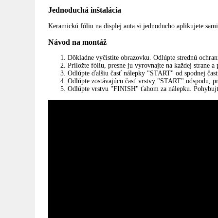
Jednoduchá inštalácia
Keramickú fóliu na displej auta si jednoducho aplikujete sami
Návod na montáž
Dôkladne vyčistite obrazovku. Odlúpte strednú ochr
Priložte fóliu, presne ju vyrovnajte na každej strane a
Odlúpte ďalšiu časť nálepky "START" od spodnej čast
Odlúpte zostávajúcu časť vrstvy "START" odspodu, pri
Odlúpte vrstvu "FINISH" ťahom za nálepku. Pohybujte