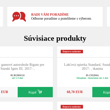
RADI VÁM PORADÍME
Odborne poradíme a pomôžeme s výberom.
Súvisiace produkty
Doprava zadarmo
é gumové autorohože Rigum pre
Lakťová opierka Standard, Suzuk
Suzuki Ignis III, 2017- ,
2017- , tkanina
85.RG904116
85.C05394A
od 1-3 dní
Skladom - doručenie do 2 dní
0 EUR
68,70 EUR
Kúpiť
Kúp
Doprava zadarmo