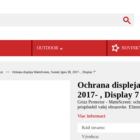
OUTDOOR
NOVINK
izz
Ochrana displeja MatteScreen, Suzuki Ignis III, 2017- , Display 7"
Ochrana displeja
2017- , Display 
Grizz Protector - MatteScreen: och
prispôsobil vašej obrazovke. Elimin
Viac informací
Kód tovaru:
Výrobca: