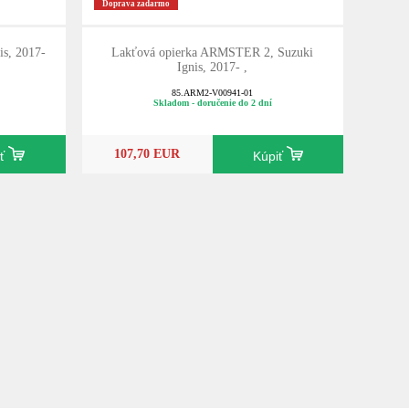
Doprava zadarmo
is, 2017-
Lakťová opierka ARMSTER 2, Suzuki
Ignis, 2017- ,
85.ARM2-V00941-01
Skladom - doručenie do 2 dní
107,70 EUR
iť
Kúpiť