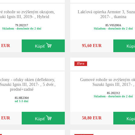
é rohože so zvýšeným okrajom,
Lakťová opierka Armster 3, Suzuk
uki Ignis III, 2019- , Hybrid
2017- , tkanina
79.202217
85.V05200A
Skladom - doručenie do 2 dní
Skladom - doručenie do 2 dní
0 EUR
95,60 EUR
Kúpiť
Kúp
Zľava
 clony - ofuky okien (deflektory,
Gumové rohože so zvýšeným ok
 Suzuki Ignis III, 2017- , 5 dvér.,
Suzuki Ignis III, 2017- ,
predné+zadné
85.202212
Skladom - doručenie do 2 dní
85.HE2364
od 1-3 dní
0 EUR
50,80 EUR
Kúpiť
Kúp