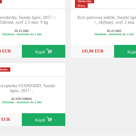
Akčná cena
Zľava
evodovky, Suzuki Ignis, 2017->;
Kryt palivovej nádrže, Suzuki Ign
ľahčené, oceľ 2,5 mm; 9 kg
>, ohýbaný, oceľ 2 mm
85.23.3462
85.23.3463
Skladom - doručenie do 2 dní
Skladom - doručenie do 2 dní
10 EUR
141,80 EUR
Kúpiť
Kúp
adarmo
vá opierka STANDARD, Suzuki
Ignis, 2017- ,
85.STD-V00942
Skladom - doručenie do 2 dní
0 EUR
Kúpiť