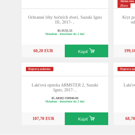
Akčná cena
Zľava
Ochranné lišty bočných dverí, Suzuki Ignis
Kryt pr
III, 2017- ,
od
85.SU55.55
Skladom - doručenie do 2 dní
60,20 EUR
199,
Kúpiť
Doprava zadarmo
Doprava z
Lakťová opierka ARMSTER 2, Suzuki
Lakťo
Ignis, 2017- ,
85.ARM2-V00940-00
Skladom - doručenie do 2 dní
107,70 EUR
68,7
Kúpiť