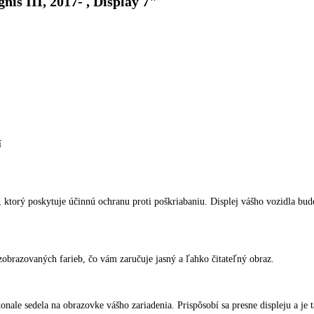
is III, 2017- , Display 7"
í
, ktorý poskytuje účinnú ochranu proti poškriabaniu. Displej vášho vozidla 
zobrazovaných farieb, čo vám zaručuje jasný a ľahko čitateľný obraz.
onale sedela na obrazovke vášho zariadenia. Prispôsobí sa presne displeju a je