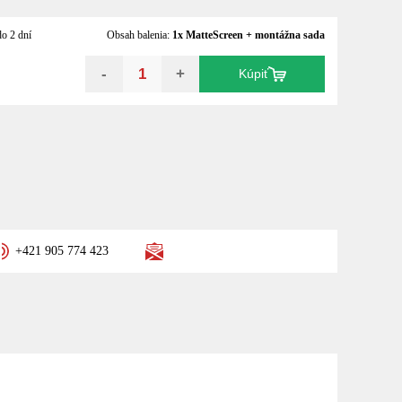
o 2 dní
Obsah balenia:
1x MatteScreen + montážna sada
-
+
Kúpiť
+421 905 774 423