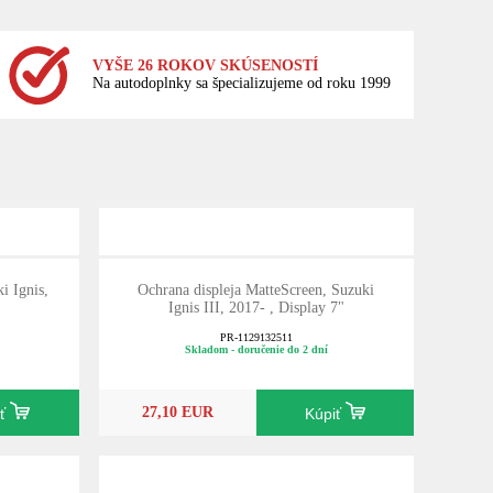
VYŠE 26 ROKOV SKÚSENOSTÍ
Na autodoplnky sa špecializujeme od roku 1999
i Ignis,
Ochrana displeja MatteScreen, Suzuki
Ignis III, 2017- , Display 7"
PR-1129132511
Skladom - doručenie do 2 dní
27,10 EUR
iť
Kúpiť