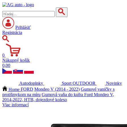
Prihlásiť
Registrácia
0
Nákupný košík
0,00
Autodoplnky
Sport
OUTDOOR
Novinky
Home
FORD
Mondeo V (2014 - 2022)
Gumové vaničky s
protišmykom na míru
Gumová vaňa do kufra Ford Mondeo V,
2014-2022, HTB, dojezdové koleso
Viac informací