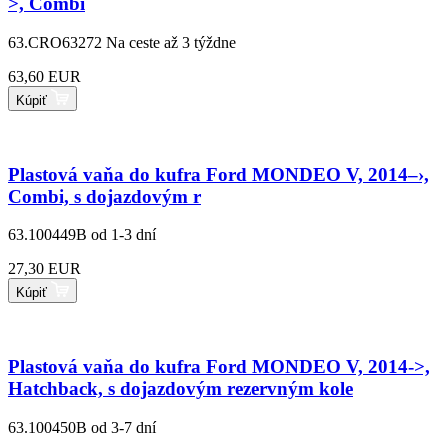
>, Combi
63.CRO63272
Na ceste až 3 týždne
63,60 EUR
Kúpiť
Plastová vaňa do kufra Ford MONDEO V, 2014–›,
Combi, s dojazdovým r
63.100449B
od 1-3 dní
27,30 EUR
Kúpiť
Plastová vaňa do kufra Ford MONDEO V, 2014->,
Hatchback, s dojazdovým rezervným kole
63.100450B
od 3-7 dní