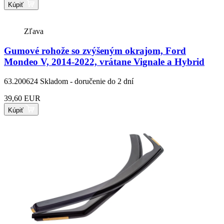
Kúpiť
Zľava
Gumové rohože so zvýšeným okrajom, Ford
Mondeo V, 2014-2022, vrátane Vignale a Hybrid
63.200624
Skladom - doručenie do 2 dní
39,60 EUR
Kúpiť