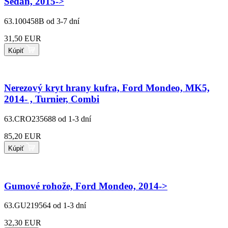
Sedan, 2015->
63.100458B
od 3-7 dní
31,50 EUR
Kúpiť
Nerezový kryt hrany kufra, Ford Mondeo, MK5,
2014- , Turnier, Combi
63.CRO235688
od 1-3 dní
85,20 EUR
Kúpiť
Gumové rohože, Ford Mondeo, 2014->
63.GU219564
od 1-3 dní
32,30 EUR