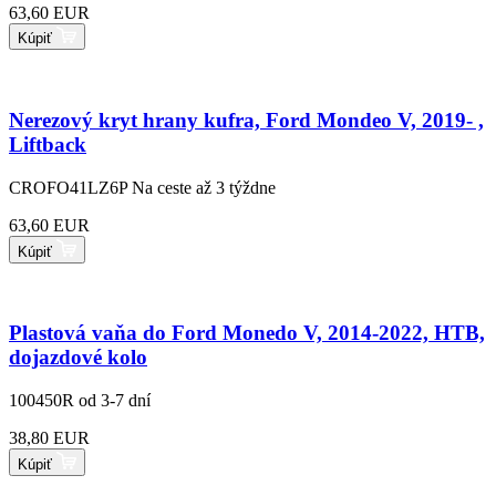
63,60 EUR
Kúpiť
Nerezový kryt hrany kufra, Ford Mondeo V, 2019- ,
Liftback
CROFO41LZ6P
Na ceste až 3 týždne
63,60 EUR
Kúpiť
Plastová vaňa do Ford Monedo V, 2014-2022, HTB,
dojazdové kolo
100450R
od 3-7 dní
38,80 EUR
Kúpiť