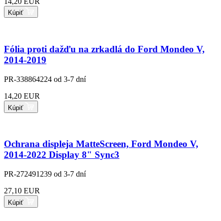
14,20 EUR
Kúpiť
Fólia proti dažďu na zrkadlá do Ford Mondeo V,
2014-2019
PR-338864224
od 3-7 dní
14,20 EUR
Kúpiť
Ochrana displeja MatteScreen, Ford Mondeo V,
2014-2022 Display 8" Sync3
PR-272491239
od 3-7 dní
27,10 EUR
Kúpiť