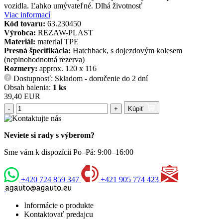
vozidla. Ľahko umývateľné. Dlhá životnosť
Viac informací
Kód tovaru:
63.230450
Výrobca:
REZAW-PLAST
Materiál:
material TPE
Presná špecifikácia:
Hatchback, s dojezdovým kolesem
(neplnohodnotná rezerva)
Rozmery:
approx. 120 x 116
Dostupnosť: Skladom - doručenie do 2 dní
?
Obsah balenia:
1 ks
39,40 EUR
-
+
Kúpiť
Neviete si rady s výberom?
Sme vám k dispozícii Po–Pá: 9:00–16:00
+420 724 859 347
+421 905 774 423
Informácie o produkte
Kontaktovať predajcu