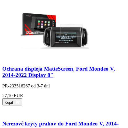
Ochrana displeja MatteScreen, Ford Mondeo V,
2014-2022 Display 8"
PR-233516267
od 3-7 dní
27,10 EUR
Kúpiť
Nerezové kryty prahov do Ford Mondeo V, 2014-