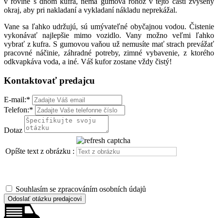
v rovine s dnom kufra, nemá gumová rohož v tejto časti zvýšený
okraj, aby pri nakladaní a vykladaní nákladu neprekážal.
Vane sa ľahko udržujú, sú umývateľné obyčajnou vodou. Čistenie
vykonávať najlepšie mimo vozidlo. Vany možno veľmi ľahko
vybrať z kufra. S gumovou vaňou už nemusíte mať strach prevážať
pracovné náčinie, záhradné potreby, zimné vybavenie, z ktorého
odkvapkáva voda, a iné. Váš kufor zostane vždy čistý!
Kontaktovať predajcu
E-mail:
*
Telefon:
*
Dotaz
Opíšte text z obrázku :
Souhlasím se zpracováním osobních údajů
Odoslať otázku predajcovi