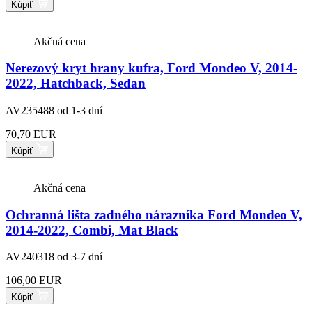
Kúpiť
Akčná cena
Nerezový kryt hrany kufra, Ford Mondeo V, 2014-
2022, Hatchback, Sedan
AV235488
od 1-3 dní
70,70 EUR
Kúpiť
Akčná cena
Ochranná lišta zadného nárazníka Ford Mondeo V,
2014-2022, Combi, Mat Black
AV240318
od 3-7 dní
106,00 EUR
Kúpiť