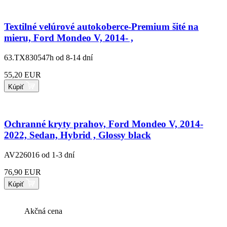
Textilné velúrové autokoberce-Premium šité na
mieru, Ford Mondeo V, 2014- ,
63.TX830547h
od 8-14 dní
55,20 EUR
Kúpiť
Ochranné kryty prahov, Ford Mondeo V, 2014-
2022, Sedan, Hybrid , Glossy black
AV226016
od 1-3 dní
76,90 EUR
Kúpiť
Akčná cena