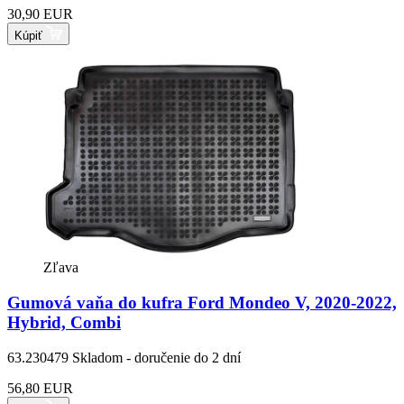
30,90 EUR
Kúpiť
Zľava
Gumová vaňa do kufra Ford Mondeo V, 2020-2022,
Hybrid, Combi
63.230479
Skladom - doručenie do 2 dní
56,80 EUR