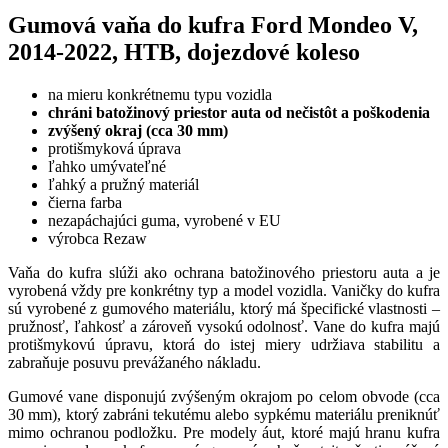
Gumová vaňa do kufra Ford Mondeo V,
2014-2022, HTB, dojezdové koleso
na mieru konkrétnemu typu vozidla
chráni batožinový priestor auta od nečistôt a poškodenia
zvýšený okraj (cca 30 mm)
protišmyková úprava
ľahko umývateľné
ľahký a pružný materiál
čierna farba
nezapáchajúci guma, vyrobené v EU
výrobca Rezaw
Vaňa do kufra slúži ako ochrana batožinového priestoru auta a je
vyrobená vždy pre konkrétny typ a model vozidla. Vaničky do kufra
sú vyrobené z gumového materiálu, ktorý má špecifické vlastnosti –
pružnosť, ľahkosť a zároveň vysokú odolnosť. Vane do kufra majú
protišmykovú úpravu, ktorá do istej miery udržiava stabilitu a
zabraňuje posuvu prevážaného nákladu.
Gumové vane disponujú zvýšeným okrajom po celom obvode (cca
30 mm), ktorý zabráni tekutému alebo sypkému materiálu preniknúť
mimo ochranou podložku. Pre modely áut, ktoré majú hranu kufra