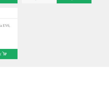
Kia EV6,
iť