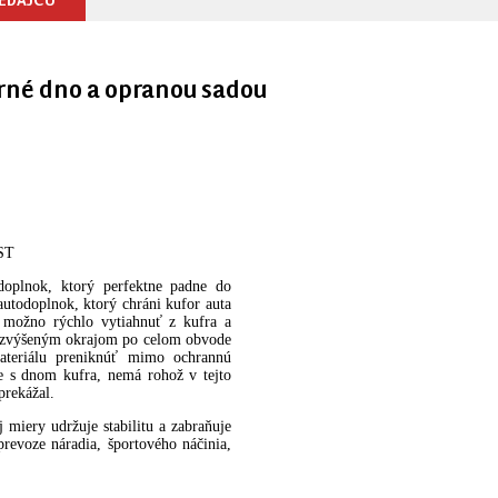
horné dno a opranou sadou
ST
doplnok, ktorý perfektne padne do
autodoplnok, ktorý chráni kufor auta
 možno rýchlo vytiahnuť z kufra a
e zvýšeným okrajom po celom obvode
ateriálu preniknúť mimo ochrannú
e s dnom kufra, nemá rohož v tejto
prekážal.
 miery udržuje stabilitu a zabraňuje
revoze náradia, športového náčinia,