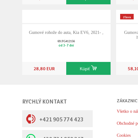
Zľava
Gumové rohože do auta, Kia EV6, 2021- ,
Gumová 
69.FG412156
od 3-7 dní
28,80 EUR
58,1
Kúpiť
RYCHLÝ KONTAKT
ZÁKAZNIC
Všetko o ná
+421 905 774 423
Obchodné p
Cookies