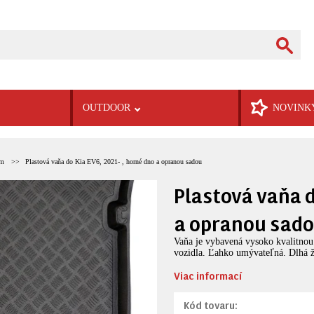
OUTDOOR
NOVINK
om
Plastová vaňa do Kia EV6, 2021- , horné dno a opranou sadou
Plastová vaňa d
a opranou sad
Vaňa je vybavená vysoko kvalitno
vozidla. Ľahko umývateľná. Dlhá ž
Viac informací
Kód tovaru: