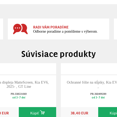
RADI VÁM PORADÍME
Odborne poradíme a pomôžeme s výberom.
Súvisiace produkty
 displeja MatteScreen, Kia EV6,
Ochranné fólie na stĺpiky, Kia E
2025- , GT Line
,
PR-338531069
PR-360499289
od 3-7 dní
od 3-7 dní
0 EUR
38,40 EUR
Kúpiť
Kúp