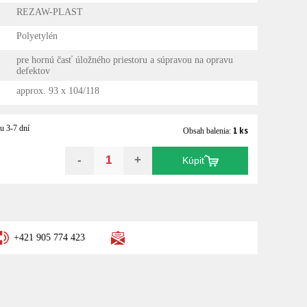
REZAW-PLAST
Polyetylén
pre hornú časť úložného priestoru a súpravou na opravu
defektov
approx. 93 x 104/118
u 3-7 dní
1 ks
Obsah balenia:
-
+
Kúpiť
+421 905 774 423