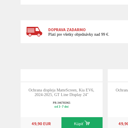
DOPRAVA ZADARMO
Platí pre všetky objednávky nad 99 €.
Ochrana displeja MatteScreen, Kia EV6,
Ochrana
2024-2025, GT Line Display 24"
PR-346785965
od 3-7 dní
49,90 EUR
49,9
Kúpiť