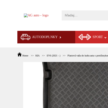
AUTODOPLNKY
SPORT
Home
KIA
EV6 (2021 - )
Plastová vaňa do kufra auta s protišmyk