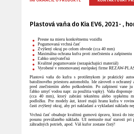
Plastová vaňa do Kia EV6, 2021- , 
Presne na mieru konkrétnemu vozidlu
Pogumovaná vrchná časť
Zvýšený okraj po celom obvode (cca 40 mm)
Maximálna ochrana kufra proti znečisteniu a zašpineniu
Ľahko umývateľná
Kvalitné pogumovanie (nezapáchajúci materiál)
Vyrobené v renomovanej európskej firme REZAW-PLA
Plastová vaňa do kufra s protišmykom je praktický auto
batožinového priestoru automobilu. Ide zároveň o ochranný 
pred znečistením alebo poškodením. Po zašpinení vane ju
ľahko umyť vodou napr. za použitia vapky). Vaňa disponuj
(cca 40 mm), ktorý zabráni tekutému alebo sypkému m
podložku. Pre modely áut, ktoré majú hranu kufra v rovin
časti zvýšený okraj, aby pri nakladaní a vykladaní nákladu ne
Vrchná časť obsahuje kvalitnú gumovú úpravu, ktorá do istej
posunu prevážaného nákladu. Už nemusíte mať starosti pri p
záhradných potrieb, apod. Váš kufor zostane čistý!