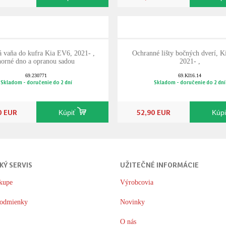
vaňa do kufra Kia EV6, 2021- ,
Ochranné lišty bočných dverí, 
horné dno a opranou sadou
2021- ,
69.230771
69.KI16.14
Skladom - doručenie do 2 dní
Skladom - doručenie do 2 dní
0 EUR
52,90 EUR
Kúpiť
Kúp
KÝ SERVIS
UŽITEČNÉ INFORMÁCIE
kupe
Výrobcovia
odmienky
Novinky
O nás