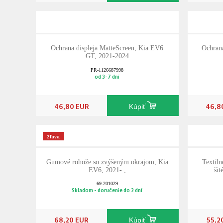
Ochrana displeja MatteScreen, Kia EV6
Ochrana
GT, 2021-2024
PR-1126687998
od 3-7 dní
46,80 EUR
46,8
Kúpiť
Zľava
Gumové rohože so zvýšeným okrajom, Kia
Textil
EV6, 2021- ,
šit
69.201029
Skladom - doručenie do 2 dní
68,20 EUR
55,2
Kúpiť