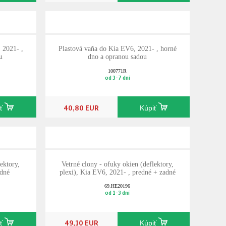
 2021- ,
Plastová vaňa do Kia EV6, 2021- , horné
u
dno a opranou sadou
100771R
od 3-7 dní
40,80 EUR
iť
Kúpiť
ektory,
Vetrné clony - ofuky okien (deflektory,
edné
plexi), Kia EV6, 2021- , predné + zadné
69.HE20196
od 1-3 dní
49,10 EUR
iť
Kúpiť