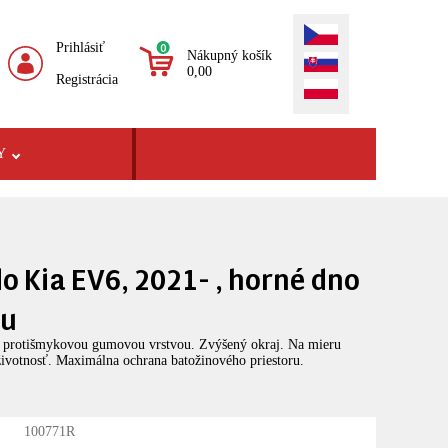
Prihlásiť
0
Nákupný košík
0,00
Registrácia
Y
o Kia EV6, 2021- , horné dno
ou
u protišmykovou gumovou vrstvou. Zvýšený okraj. Na mieru
ivotnosť. Maximálna ochrana batožinového priestoru.
100771R