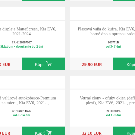
 displeja MatteScreen, Kia EV6,
Plastová vaňa do kufra, Kia EV6,
2021-2024
horné dno a opranou sado
PR-1126687997
100771B
Skladom - doručenie do 2 dní
od 3-7 dní
0 EUR
29,90 EUR
Kúpiť
Kúp
né velúrové autokoberce-Premium
Vetrné clony - ofuky okien (defl
é na mieru, Kia EV6, 2021- ,
plexi), Kia EV6, 2021- , pr
69.TX831167h
69.HE20195
od 8-14 dní
od 1-3 dní
0 EUR
32,10 EUR
Kúpiť
Kúp