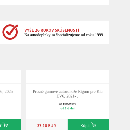
VYŠE 26 ROKOV SKÚSENOSTÍ
Na autodoplnky sa špecializujeme od roku 1999
V6, 2025-
Presné gumové autorohože Rigum pre Kia
EV6, 2021- ,
69.RG905533
od 1-3 dní
37,10 EUR
iť
Kúpiť