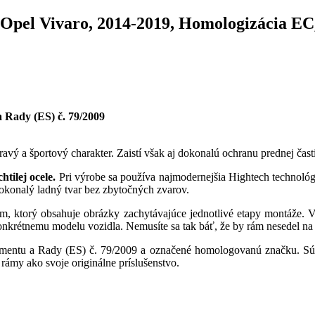
Opel Vivaro, 2014-2019, Homologizácia EC
 Rady (ES) č. 79/2009
ý a športový charakter. Zaistí však aj dokonalú ochranu prednej čast
tilej ocele.
Pri výrobe sa používa najmodernejšia Hightech technológ
okonalý ladný tvar bez zbytočných zvarov.
, ktorý obsahuje obrázky zachytávajúce jednotlivé etapy montáže. 
onkrétnemu modelu vozidla. Nemusíte sa tak báť, že by rám nesedel na
entu a Rady (ES) č. 79/2009 a označené homologovanú značku. Sú 
ámy ako svoje originálne príslušenstvo.