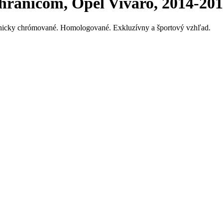
hráničom, Opel Vivaro, 2014-201
lvanicky chrómované. Homologované. Exkluzívny a športový vzhľad.