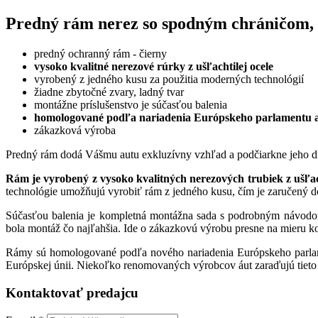
Predný rám nerez so spodným chráničom, 
predný ochranný rám - čierny
vysoko kvalitné nerezové rúrky z ušľachtilej ocele
vyrobený z jedného kusu za použitia moderných technológií
žiadne zbytočné zvary, ladný tvar
montážne príslušenstvo je súčasťou balenia
homologované podľa nariadenia Európskeho parlamentu a
zákazková výroba
Predný rám dodá Vášmu autu exkluzívny vzhľad a podčiarkne jeho drav
Rám je vyrobený z vysoko kvalitných nerezových trubiek z ušľach
technológie umožňujú vyrobiť rám z jedného kusu, čím je zaručený d
Súčasťou balenia je kompletná montážna sada s podrobným návodom
bola montáž čo najľahšia. Ide o zákazkovú výrobu presne na mieru k
Rámy sú homologované podľa nového nariadenia Európskeho parlam
Európskej únii. Niekoľko renomovaných výrobcov áut zaraďujú tieto r
Kontaktovať predajcu