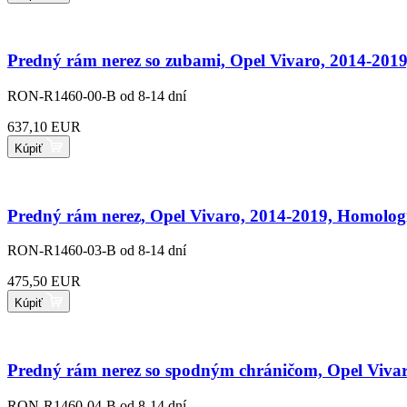
Predný rám nerez so zubami, Opel Vivaro, 2014-201
RON-R1460-00-B
od 8-14 dní
637,10 EUR
Kúpiť
Predný rám nerez, Opel Vivaro, 2014-2019, Homolog
RON-R1460-03-B
od 8-14 dní
475,50 EUR
Kúpiť
Predný rám nerez so spodným chráničom, Opel Vivar
RON-R1460-04-B
od 8-14 dní