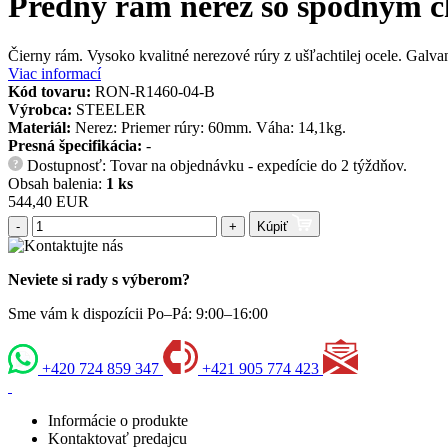
Predný rám nerez so spodným c
Čierny rám. Vysoko kvalitné nerezové rúry z ušľachtilej ocele. Ga
Viac informací
Kód tovaru:
RON-R1460-04-B
Výrobca:
STEELER
Materiál:
Nerez: Priemer rúry: 60mm. Váha: 14,1kg.
Presná špecifikácia:
-
Dostupnosť: Tovar na objednávku - expedície do 2 týždňov.
?
Obsah balenia:
1 ks
544,40 EUR
-
+
Kúpiť
Neviete si rady s výberom?
Sme vám k dispozícii Po–Pá: 9:00–16:00
+420 724 859 347
+421 905 774 423
Informácie o produkte
Kontaktovať predajcu