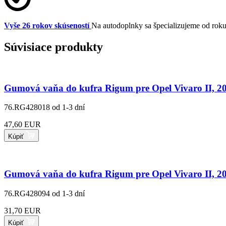
Vyše 26 rokov skúseností
Na autodoplnky sa špecializujeme od rok
Súvisiace produkty
Gumová vaňa do kufra Rigum pre Opel Vivaro II, 201
76.RG428018
od 1-3 dní
47,60 EUR
Kúpiť
Gumová vaňa do kufra Rigum pre Opel Vivaro II, 201
76.RG428094
od 1-3 dní
31,70 EUR
Kúpiť