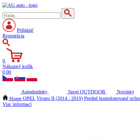
Prihlásiť
Registrácia
0
Nákupný košík
0,00
Autodoplnky
Sport
OUTDOOR
Novinky
Home
OPEL
Vivaro II (2014 - 2019)
Predné homologované ochra
Viac informací