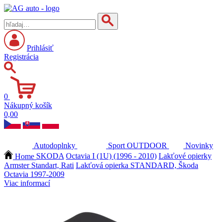
Prihlásiť
Registrácia
0
Nákupný košík
0,00
Autodoplnky
Sport
OUTDOOR
Novinky
Home
SKODA
Octavia I (1U) (1996 - 2010)
Lakťové opierky
Armster Standart, Rati
Lakťová opierka STANDARD, Škoda
Octavia 1997-2009
Viac informací