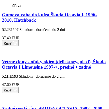
Zľava
Gumová vaňa do kufra Škoda Octavia I, 1996-
2010, Hatchback
52.231507
Skladom - doručenie do 2 dní
37,40 EUR
Kúpiť
Vetrné clony - ofuky okien (deflektory, plexi), Škoda
Octavia I Limousine 1997->, predné + zadné
52.HE593
Skladom - doručenie do 2 dní
47,60 EUR
Kúpiť
Zadné svetlá číra, SKODA OCTAVIA, 1997--2000,