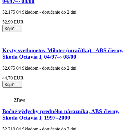
04/97–› 08/00
52.175 04
Skladom - doručenie do 2 dní
52,90 EUR
Kúpiť
Kryty svetlometov Milotec (mračítka) - ABS čierny,
Škoda Octavia I, 04/97–› 08/00
52.075 04
Skladom - doručenie do 2 dní
44,70 EUR
Kúpiť
Zľava
Bočné výdychy predného nárazníka, ABS-čierny,
Škoda Octavia I, 1997–2000
52.210 04
Skladom - doručenie do 2 dní