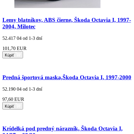
Lemy blatníkov, ABS čierne, Škoda Octavia I, 1997-
2004, Milotec
52.417 04
od 1-3 dní
101,70 EUR
Kúpiť
Predná športová maska,Škoda Octavia I, 1997-2000
52.190 04
od 1-3 dní
97,60 EUR
Kúpiť
Krídelká pod predný nárazník, Škoda Octavia I,