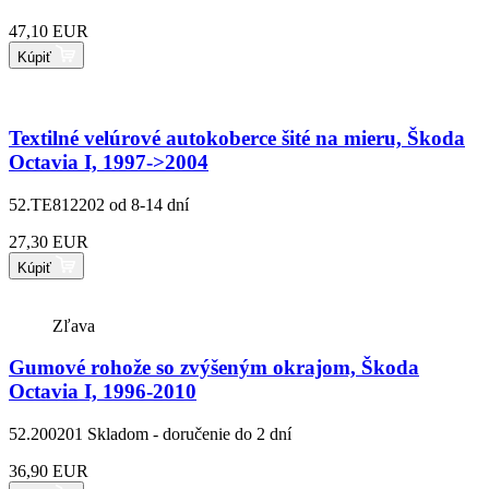
47,10 EUR
Kúpiť
Textilné velúrové autokoberce šité na mieru, Škoda
Octavia I, 1997->2004
52.TE812202
od 8-14 dní
27,30 EUR
Kúpiť
Zľava
Gumové rohože so zvýšeným okrajom, Škoda
Octavia I, 1996-2010
52.200201
Skladom - doručenie do 2 dní
36,90 EUR