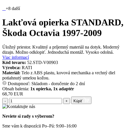
+8 další
Lakťová opierka STANDARD,
Škoda Octavia 1997-2009
Úložný priestor. Kvalitný a príjemný materiál na dotyk. Moderný
dizajn. Možno odklopiť. Jednoduchá montáž. Vysoko odolná.
Viac informací
Kód tovaru:
52.STD-V00903
Výrobca:
RATI
Materiál:
Telo z ABS plastu, kovová mechanika a vrchný diel
potiahnutý umelou kožou.
Dostupnosť: Skladom - doručenie do 2 dní
?
Obsah balenia:
1x opierka, 1x adaptér
68,70 EUR
-
+
Kúpiť
Neviete si rady s výberom?
Sme vám k dispozícii Po–Pá: 9:00–16:00