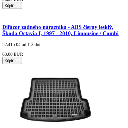
Kúpiť
Difúzor zadného nárazníka - ABS čierny lesklý,
Škoda Octavia I, 1997 - 2010, Limousine / Combi
52.415 04
od 1-3 dní
63,00 EUR
Kúpiť