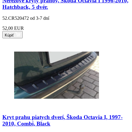
Nerezové kryty prahov, Skoda Octavia I 1996-2010,
Hatchback, 5 dvér.
52.CR520472
od 3-7 dní
52,00 EUR
Kúpiť
Kryt prahu piatych dverí, Škoda Octavia I, 1997-
2010, Combi, Black