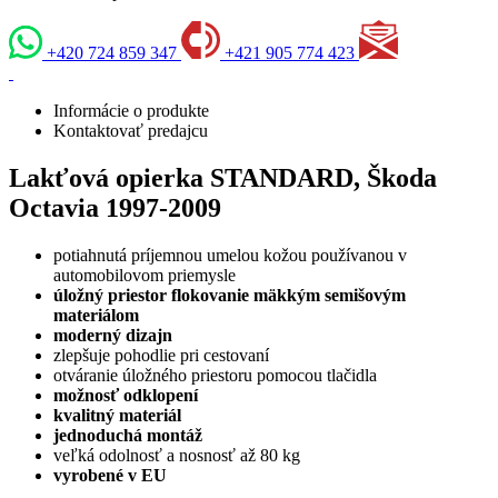
+420 724 859 347
+421 905 774 423
Informácie o produkte
Kontaktovať predajcu
Lakťová opierka STANDARD, Škoda
Octavia 1997-2009
potiahnutá príjemnou umelou kožou používanou v
automobilovom priemysle
úložný priestor flokovanie mäkkým semišovým
materiálom
moderný dizajn
zlepšuje pohodlie pri cestovaní
otváranie úložného priestoru pomocou tlačidla
možnosť odklopení
kvalitný materiál
jednoduchá montáž
veľká odolnosť a nosnosť až 80 kg
vyrobené v EU