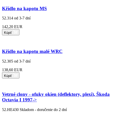
Křídlo na kapotu MS
52.314
od 3-7 dní
142,20 EUR
Kúpiť
Křídlo na kapotu malé WRC
52.305
od 3-7 dní
138,60 EUR
Kúpiť
Vetrné clony - ofuky okien (deflektory, plexi), Škoda
Octavia I 1997->
52.HE430
Skladom - doručenie do 2 dní