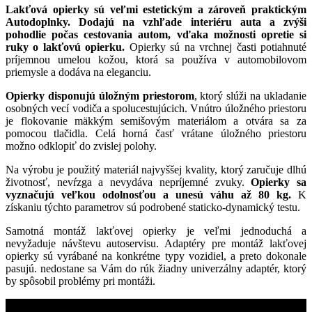
Lakťová opierky sú veľmi estetickým a zároveň praktickým
Autodoplnky. Dodajú na vzhľade interiéru auta a zvýši
pohodlie počas cestovania autom, vďaka možnosti opretie si
ruky o lakťovú opierku.
Opierky sú na vrchnej časti potiahnuté
príjemnou umelou kožou, ktorá sa používa v automobilovom
priemysle a dodáva na eleganciu.
Opierky disponujú úložným priestorom
, ktorý slúži na ukladanie
osobných vecí vodiča a spolucestujúcich. Vnútro úložného priestoru
je flokovanie mäkkým semišovým materiálom a otvára sa za
pomocou tlačidla. Celá horná časť vrátane úložného priestoru
možno odklopiť do zvislej polohy.
Na výrobu je použitý materiál najvyššej kvality, ktorý zaručuje dlhú
životnosť, nevŕzga a nevydáva nepríjemné zvuky.
Opierky sa
vyznačujú veľkou odolnosťou a unesú váhu až 80 kg.
K
získaniu týchto parametrov sú podrobené staticko-dynamický testu.
Samotná montáž lakťovej opierky je veľmi jednoduchá a
nevyžaduje návštevu autoservisu. Adaptéry pre montáž lakťovej
opierky sú vyrábané na konkrétne typy vozidiel, a preto dokonale
pasujú. nedostane sa Vám do rúk žiadny univerzálny adaptér, ktorý
by spôsobil problémy pri montáži.