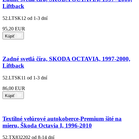
Liftback
52.LTSK12
od 1-3 dní
95,20 EUR
Kúpiť
Zadné svetlá číra, SKODA OCTAVIA, 1997-2000,
Liftback
52.LTSK11
od 1-3 dní
86,00 EUR
Kúpiť
Textilné velúrové autokoberce-Premium šité na
mieru, Škoda Octavia I, 1996-2010
52.TX832202
od 8-14 dní