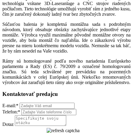
technológia vrátane 3D-Laseranlage a CNC strojov riadených
počítačom. Tieto technológie umožňujú vyrobiť rám z jedného kusu,
čím je zaručený dokonalý ladný tvar bez zbytočných zvarov.
Súčasťou balenia je kompletná montážna sada s podrobným
návodom, ktorý obsahuje obrázky zachytávajúce jednotlivé etapy
montáže. Výrobca využil maximálne pôvodné montážne otvory na
vozidle, aby bola montáž čo najľahšia. Ide o zákazkovú výrobu
presne na mieru konkrétnemu modelu vozidla. Nemusíte sa tak báť,
že by rám nesedel na Vaše vozidlo.
Rámy sú homologované podľa nového nariadenia Európskeho
parlamentu a Rady (ES) č. 79/2009 a označené homologovanú
značku. Sú teda schválené pre prevádzku na pozemných
komunikáciách v celej Európskej únii. Niekoľko renomovaných
výrobcov áut zaraďujú tieto rámy ako svoje originálne príslušenstvo.
Kontaktovať predajcu
E-mail:
*
Telefon:
*
Dotaz