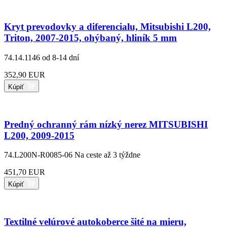
Kryt prevodovky a diferencialu, Mitsubishi L200,
Triton, 2007-2015, ohýbaný, hliník 5 mm
74.14.1146
od 8-14 dní
352,90 EUR
Kúpiť
Predný ochranný rám nízký nerez MITSUBISHI
L200, 2009-2015
74.L200N-R0085-06
Na ceste až 3 týždne
451,70 EUR
Kúpiť
Textilné velúrové autokoberce šité na mieru,