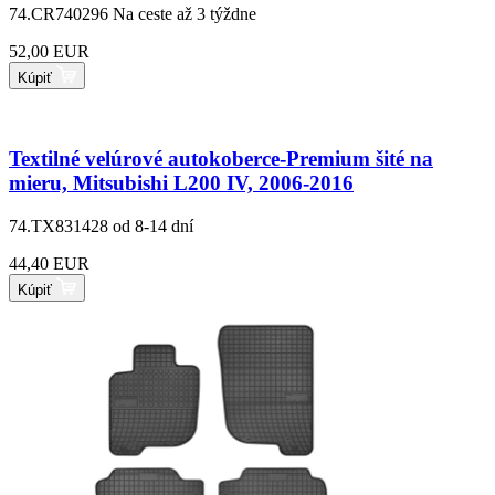
74.CR740296
Na ceste až 3 týždne
52,00 EUR
Kúpiť
Textilné velúrové autokoberce-Premium šité na
mieru, Mitsubishi L200 IV, 2006-2016
74.TX831428
od 8-14 dní
44,40 EUR
Kúpiť