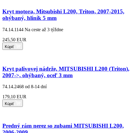
Kryt motora, Mitsubishi L200, Triton, 2007-2015,
ohýbaný, hliník 5 mm
74.14.1144
Na ceste až 3 týždne
245,50 EUR
Kúpiť
Kryt palivovej nádrže, MITSUBISHI L200 (Triton),
2007->, ohýbaný, oceľ 3 mm
74.14.2468
od 8-14 dní
179,10 EUR
Kúpiť
Predný rám nerez so zubami MITSUBISHI L200,
2006-2009