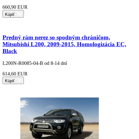
660,90 EUR
Kúpiť
Predný rám nerez so spodným chráničom,
Mitsubishi L200, 2009-2015, Homologizácia EC,
Black
L200N-R0085-04-B
od 8-14 dní
614,60 EUR
Kúpiť