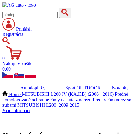
Prihlásiť
Registrácia
0
Nákupný košík
0,00
Autodoplnky
Sport
OUTDOOR
Novinky
Home
MITSUBISHI
L200 IV (KA,KB) (2006 - 2016)
Predné
homologované ochranné rámy na auta z nerezu
Predný rám nerez so
zubami MITSUBISHI L200, 2009-2015
Viac informací