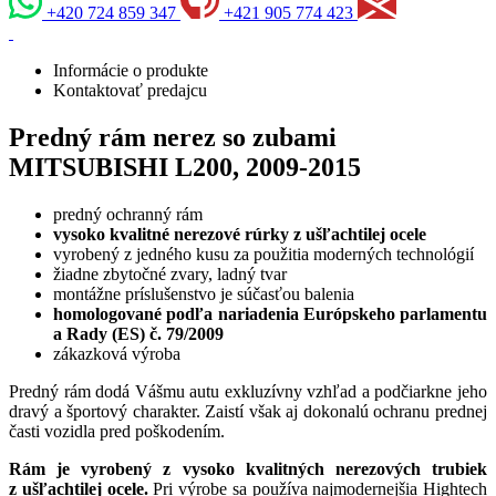
+420 724 859 347
+421 905 774 423
Informácie o produkte
Kontaktovať predajcu
Predný rám nerez so zubami
MITSUBISHI L200, 2009-2015
predný ochranný rám
vysoko kvalitné nerezové rúrky z ušľachtilej ocele
vyrobený z jedného kusu za použitia moderných technológií
žiadne zbytočné zvary, ladný tvar
montážne príslušenstvo je súčasťou balenia
homologované podľa nariadenia Európskeho parlamentu
a Rady (ES) č. 79/2009
zákazková výroba
Predný rám dodá Vášmu autu exkluzívny vzhľad a podčiarkne jeho
dravý a športový charakter. Zaistí však aj dokonalú ochranu prednej
časti vozidla pred poškodením.
Rám je vyrobený z vysoko kvalitných nerezových trubiek
z ušľachtilej ocele.
Pri výrobe sa používa najmodernejšia Hightech