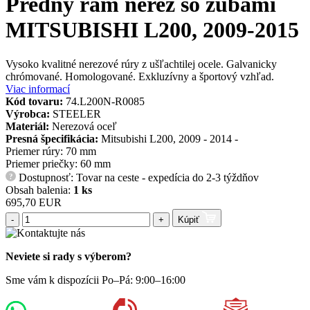
Predný rám nerez so zubami
MITSUBISHI L200, 2009-2015
Vysoko kvalitné nerezové rúry z ušľachtilej ocele. Galvanicky
chrómované. Homologované. Exkluzívny a športový vzhľad.
Viac informací
Kód tovaru:
74.L200N-R0085
Výrobca:
STEELER
Materiál:
Nerezová oceľ
Presná špecifikácia:
Mitsubishi L200, 2009 - 2014 -
Priemer rúry: 70 mm
Priemer priečky: 60 mm
Dostupnosť: Tovar na ceste - expedícia do 2-3 týždňov
?
Obsah balenia:
1 ks
695,70 EUR
-
+
Kúpiť
Neviete si rady s výberom?
Sme vám k dispozícii Po–Pá: 9:00–16:00