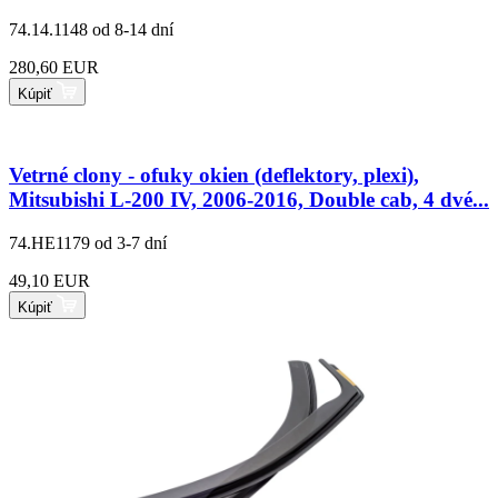
74.14.1148
od 8-14 dní
280,60 EUR
Kúpiť
Vetrné clony - ofuky okien (deflektory, plexi),
Mitsubishi L-200 IV, 2006-2016, Double cab, 4 dvé...
74.HE1179
od 3-7 dní
49,10 EUR
Kúpiť