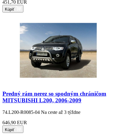
451,70 EUR
Kúpiť
Predný rám nerez so spodným chráničom
MITSUBISHI L200, 2006-2009
74.L200-R0085-04
Na ceste až 3 týždne
646,90 EUR
Kúpiť