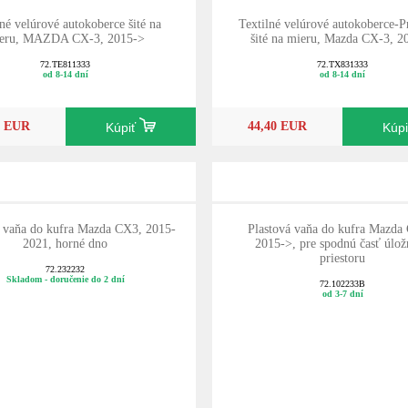
lné velúrové autokoberce šité na
Textilné velúrové autokoberce-
eru, MAZDA CX-3, 2015->
šité na mieru, Mazda CX-3, 20
72.TE811333
72.TX831333
od 8-14 dní
od 8-14 dní
0 EUR
44,40 EUR
Kúpiť
Kúp
vaňa do kufra Mazda CX3, 2015-
Plastová vaňa do kufra Mazda
2021, horné dno
2015->, pre spodnú časť úlo
priestoru
72.232232
Skladom - doručenie do 2 dní
72.102233B
od 3-7 dní