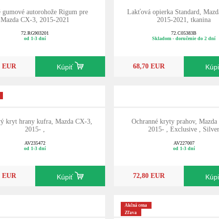
é gumové autorohože Rigum pre
Lakťová opierka Standard, Maz
Mazda CX-3, 2015-2021
2015-2021, tkanina
72.RG903201
72.C05383B
od 1-3 dní
Skladom - doručenie do 2 dní
0 EUR
68,70 EUR
Kúpiť
Kúp
ý kryt hrany kufra, Mazda CX-3,
Ochranné kryty prahov, Mazda
2015- ,
2015- , Exclusive , Silve
AV235472
AV227007
od 1-3 dní
od 1-3 dní
0 EUR
72,80 EUR
Kúpiť
Kúp
Akčná cena
Zľava