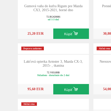
Gumová vaňa do kufra Rigum pre Mazda
Presn
CX3, 2015-2021, horné dno
72.RG420081
od 1-3 dní
25,20 EUR
30,8
Kúpiť
Doprava zadarmo
Akčná cena
Lakťová opierka Armster 3, Mazda CX-3,
Nerezov
2015- , tkanina
72.V05189B
Skladom - doručenie do 2 dní
95,60 EUR
54,0
Kúpiť
Akčná cena