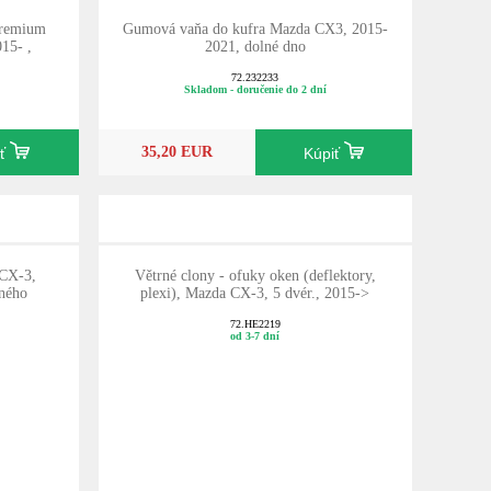
Premium
Gumová vaňa do kufra Mazda CX3, 2015-
15- ,
2021, dolné dno
72.232233
Skladom - doručenie do 2 dní
35,20 EUR
iť
Kúpiť
 CX-3,
Větrné clony - ofuky oken (deflektory,
žného
plexi), Mazda CX-3, 5 dvér., 2015->
72.HE2219
od 3-7 dní