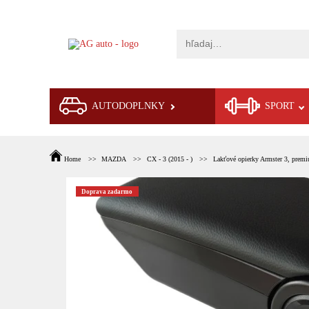
AUTODOPLNKY
SPORT
Home
MAZDA
CX - 3 (2015 - )
Lakťové opierky Armster 3, premi
Doprava zadarmo