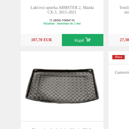
Lakťová opierka ARMSTER 2, Mazda
Texti
CX-3, 2015-2021
mi
72.ARM2-V00847-01
Skladom - doručenie do 2 dní
107,70 EUR
27,3
Kúpiť
Zľava
Gumová 