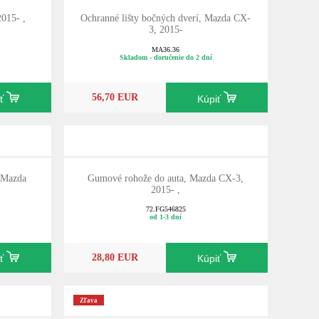
015- ,
Ochranné lišty bočných dverí, Mazda CX-
3, 2015-
MA36.36
Skladom - doručenie do 2 dní
56,70 EUR
iť
Kúpiť
 Mazda
Gumové rohože do auta, Mazda CX-3,
2015- ,
72.FG546825
od 1-3 dní
28,80 EUR
iť
Kúpiť
Zľava