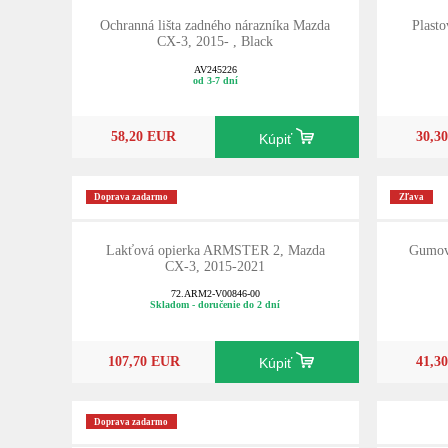
Ochranná lišta zadného nárazníka Mazda
Plast
CX-3, 2015- , Black
AV245226
od 3-7 dní
58,20 EUR
30,3
Kúpiť
Doprava zadarmo
Zľava
Lakťová opierka ARMSTER 2, Mazda
Gumov
CX-3, 2015-2021
72.ARM2-V00846-00
Skladom - doručenie do 2 dní
107,70 EUR
41,3
Kúpiť
Doprava zadarmo