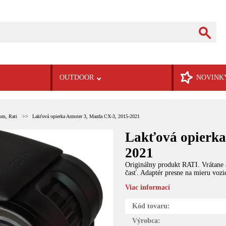
OUTDOOR
NOVINK
um, Rati
Lakťová opierka Armster 3, Mazda CX-3, 2015-2021
Lakťová opierka
2021
Originálny produkt RATI. Vrátane
časť. Adaptér presne na mieru vozid
Viac informací
Kód tovaru:
Výrobca: