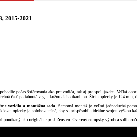
3, 2015-2021
 pohodlie počas šoférovania ako pre vodiča, tak aj pre spolujazdca. Veľká o
 Vrchná časť potiahnutá vegan kožou alebo tkaninou. Šírka opierky je 124 mm,
étne vozidlo a montážna sada.
Samotná montáž je veľmi jednoduchá pomoco
akťovej opierky je polohovateľná, aby sa prispôsobila ideálne svojou výškou k
mi ponúkaný ako originálne príslušenstvo. Overený európsky výrobca s dlhoroč