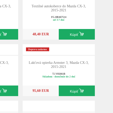
da CX-3,
Textilné autokoberce do Mazda CX-3,
2015-2021
FG.HR467514
od 3-7 dní
48,40 EUR
iť
Kúpiť
Doprava zadarmo
 CX-3,
Lakťová opierka Armster 3, Mazda CX-3,
r
2015-2021
72.V05061B
Skladom - doručenie do 2 dní
95,60 EUR
iť
Kúpiť