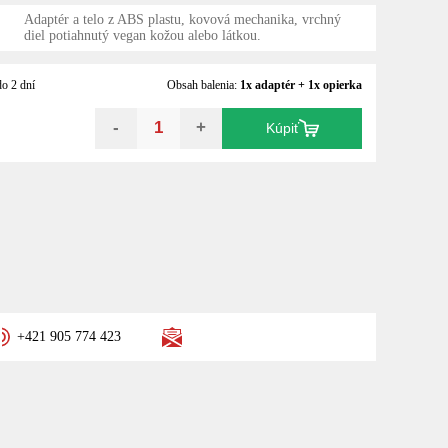
Adaptér a telo z ABS plastu, kovová mechanika, vrchný
diel potiahnutý vegan kožou alebo látkou.
o 2 dní
Obsah balenia:
1x adaptér + 1x opierka
-
+
Kúpiť
+421 905 774 423