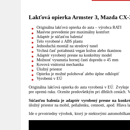
Lakťová opierka Armster 3, Mazda CX-
Originálna lakťová opierka do auta – výrobca RATI
Masívne prevedenie pre maximálny komfort
Adaptér je súčasťou balenia!
Telo vyrobené z ABS plastu
Jednoduchá montáž na stredový tunel
Vrchná časť potiahnutá vegan kožou alebo tkaninou
Adaptér vyrobený presne na konkrétny model
Možnosť vysunutia hornej časti dopredu o 45 mm
Kovová vnútorná mechanika
Úložný priestor
Opierku je možné polohovať alebo úplne odklopiť
Vyrobenú v EÚ
Originálna lakťová opierka do auta vyrobená v EÚ. Zvyšuje
pre oprenú ruku. Oceníte predovšetkým pri dlhších cestách.
Súčasťou balenia je adaptér vyrobený presne na konkr
úložný priestor na mobil, peňaženku, cennosti, apod. Hlava l
Ide o prvotriedny výrobok, ktorý je niektorými automobilka