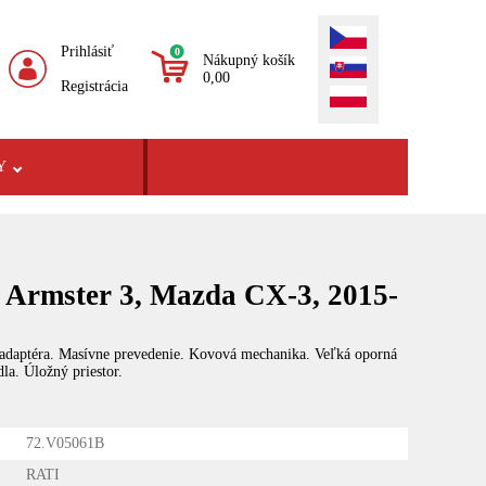
Prihlásiť
0
Nákupný košík
0,00
Registrácia
Y
 Armster 3, Mazda CX-3, 2015-
 adaptéra. Masívne prevedenie. Kovová mechanika. Veľká oporná
la. Úložný priestor.
72.V05061B
RATI