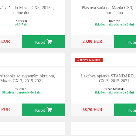
ová vaňa do Mazda CX3, 2015- ,
Plastová vaňa do Mazda CX3, 2
dolné dno
horné dno
102233R
102232R
od 3-7 dní
Skladom - doručenie do 2 dní
0 EUR
23,00 EUR
Kúpiť
Kúp
Doprava zadarmo
é rohože so zvýšeným okrajom,
Lakťová opierka STANDARD,
Mazda CX-3, 2015-2021
CX-3, 2015-2021
72.200815
72.STD-V00845
Skladom - doručenie do 2 dní
Skladom - doručenie do 2 dní
0 EUR
68,70 EUR
Kúpiť
Kúp