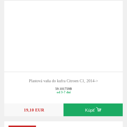
Plastová vaňa do kufra Citroen C1, 2014->
59.101759B
od 3-7 dní
19,10 EUR
Kúpiť