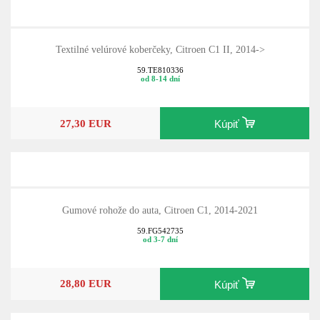
Textilné velúrové koberčeky, Citroen C1 II, 2014->
59.TE810336
od 8-14 dní
27,30 EUR
Kúpiť
Gumové rohože do auta, Citroen C1, 2014-2021
59.FG542735
od 3-7 dní
28,80 EUR
Kúpiť