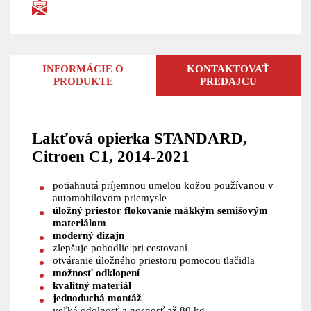
INFORMÁCIE O
KONTAKTOVAŤ
PRODUKTE
PREDAJCU
Lakťová opierka STANDARD,
Citroen C1, 2014-2021
potiahnutá príjemnou umelou kožou používanou v
automobilovom priemysle
úložný priestor flokovanie mäkkým semišovým
materiálom
moderný dizajn
zlepšuje pohodlie pri cestovaní
otváranie úložného priestoru pomocou tlačidla
možnosť odklopení
kvalitný materiál
jednoduchá montáž
veľká odolnosť a nosnosť až 80 kg