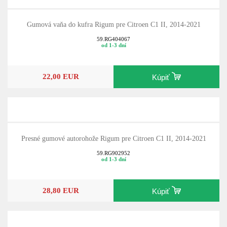
Gumová vaňa do kufra Rigum pre Citroen C1 II, 2014-2021
59.RG404067
od 1-3 dní
22,00 EUR
Kúpiť
Presné gumové autorohože Rigum pre Citroen C1 II, 2014-2021
59.RG902952
od 1-3 dní
28,80 EUR
Kúpiť