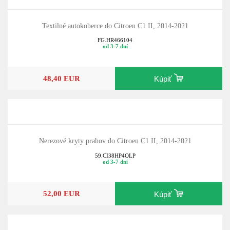
Textilné autokoberce do Citroen C1 II, 2014-2021
FG.HR466104
od 3-7 dní
48,40 EUR
Kúpiť
Nerezové kryty prahov do Citroen C1 II, 2014-2021
59.CI38HP4OLP
od 3-7 dní
52,00 EUR
Kúpiť