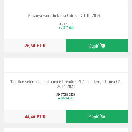
Plastová vaňa do kufra Citroen C1 II, 2014- ,
101759R
od 3-7 dní
26,50 EUR
Kúpiť
Textilné velúrové autokoberce-Premium šité na mieru, Citroen C1,
2014-2021
59.TX830336
od 8-14 dní
44,40 EUR
Kúpiť