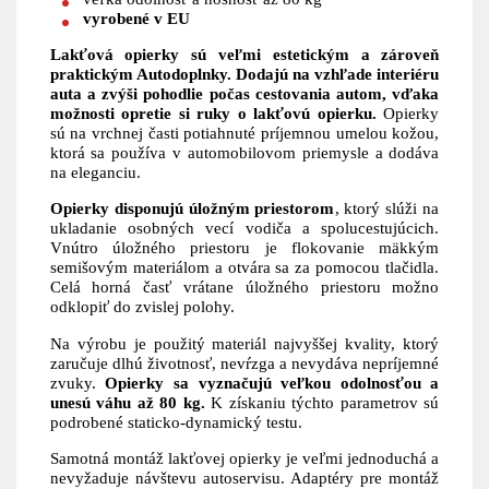
vyrobené v EU
Lakťová opierky sú veľmi estetickým a zároveň
praktickým Autodoplnky. Dodajú na vzhľade interiéru
auta a zvýši pohodlie počas cestovania autom, vďaka
možnosti opretie si ruky o lakťovú opierku.
Opierky
sú na vrchnej časti potiahnuté príjemnou umelou kožou,
ktorá sa používa v automobilovom priemysle a dodáva
na eleganciu.
Opierky disponujú úložným priestorom
, ktorý slúži na
ukladanie osobných vecí vodiča a spolucestujúcich.
Vnútro úložného priestoru je flokovanie mäkkým
semišovým materiálom a otvára sa za pomocou tlačidla.
Celá horná časť vrátane úložného priestoru možno
odklopiť do zvislej polohy.
Na výrobu je použitý materiál najvyššej kvality, ktorý
zaručuje dlhú životnosť, nevŕzga a nevydáva nepríjemné
zvuky.
Opierky sa vyznačujú veľkou odolnosťou a
unesú váhu až 80 kg.
K získaniu týchto parametrov sú
podrobené staticko-dynamický testu.
Samotná montáž lakťovej opierky je veľmi jednoduchá a
nevyžaduje návštevu autoservisu. Adaptéry pre montáž