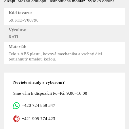
dizajn. Možno odklopiť. Jednoduchá montáž. Vysoko odolná.
Kód tovaru:
59.STD-V00796
Výrobca:
RATI
Materiál:
Telo z ABS plastu, kovová mechanika a vrchný diel
potiahnutý umelou kožou.
Neviete si rady s výberom?
Sme vám k dispozícii Po–Pá: 9:00–16:00
+420 724 859 347
+421 905 774 423