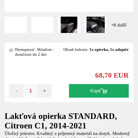
+8 další
Dostupnosť: Skladom -
Obsah balenia:
1x opierka, 1x adaptér
?
doručenie do 2 dní
68,70 EUR
-
+
Kúpiť
Lakťová opierka STANDARD,
Citroen C1, 2014-2021
Úložný priestor. Kvalitný a príjemný materiál na dotyk. Moderný