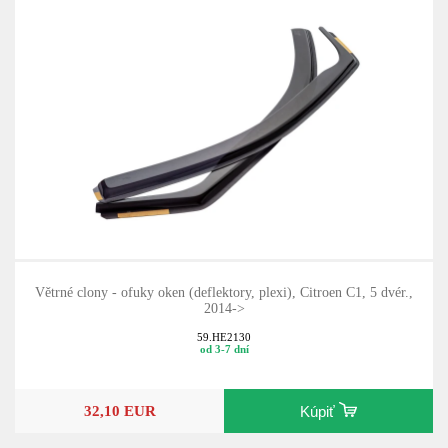
Větrné clony - ofuky oken (deflektory, plexi), Citroen C1, 5 dvér.,
2014->
59.HE2130
od 3-7 dní
32,10 EUR
Kúpiť