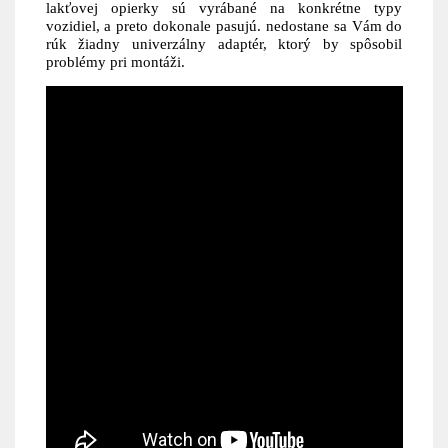
lakťovej opierky sú vyrábané na konkrétne typy
vozidiel, a preto dokonale pasujú. nedostane sa Vám do
rúk žiadny univerzálny adaptér, ktorý by spôsobil
problémy pri montáži.