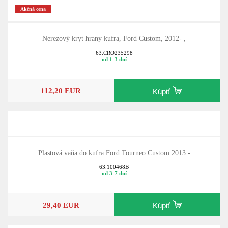
Akčná cena
Nerezový kryt hrany kufra, Ford Custom, 2012- ,
63.CRO235298
od 1-3 dní
112,20 EUR
Kúpiť
Plastová vaňa do kufra Ford Tourneo Custom 2013 -
63.100468B
od 3-7 dní
29,40 EUR
Kúpiť