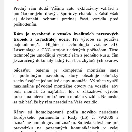
Predný rám dodá Vášmu autu exkluzívny vzhľad a
podčiarkne jeho dravý a športový charakter. Zaistí však
aj dokonalú ochranu prednej časti vozidla pred
poškodením.
Rám je vyrobený z vysoko kvalitných nerezových
trubiek z ušľachtilej ocele.
Pri výrobe sa používa
najmodernejšia Hightech technológia vrátane 3D-
Laseranlage a CNC strojov riadených počítačom. Tieto
technológie umožňujú vyrobiť rám z jedného kusu, čím
je zaručený dokonalý ladný tvar bez zbytočných zvarov.
Súčasťou balenia je kompletná montážna sada
s podrobným návodom, ktorý obsahuje obrázky
zachytávajúce jednotlivé etapy montáže. Výrobca využil
maximálne pôvodné montážne otvory na vozidle, aby
bola montáž čo najľahšia. Ide o zákazkovú výrobu
presne na mieru konkrétnemu modelu vozidla. Nemusíte
sa tak báť, že by rám nesedel na Vaše vozidlo.
Rámy sú homologované podľa nového nariadenia
Európskeho parlamentu a Rady (ES) č. 79/2009 a
označené homologovanú značku. Sú teda schválené pre
prevádzku na pozemných komunikáciách v celej