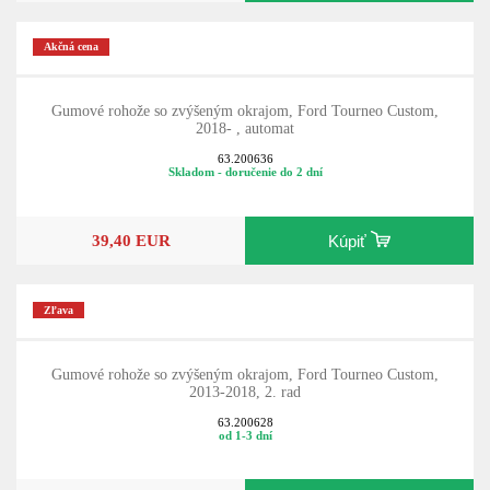
Akčná cena
Gumové rohože so zvýšeným okrajom, Ford Tourneo Custom,
2018- , automat
63.200636
Skladom - doručenie do 2 dní
39,40 EUR
Kúpiť
Zľava
Gumové rohože so zvýšeným okrajom, Ford Tourneo Custom,
2013-2018, 2. rad
63.200628
od 1-3 dní