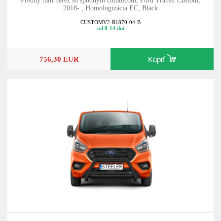
Predný rám nerez so spodným chráničom, Ford Transit Custom,
2018- , Homologizácia EC, Black
CUSTOMV2-R1870-04-B
od 8-14 dní
756,30 EUR
Kúpiť