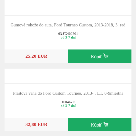
Gumové rohože do auta, Ford Tourneo Custom, 2013-2018, 3. rad
63.FG402201
od 3-7 dní
25,20 EUR
Kúpiť
Plastová vaňa do Ford Custom Tourneo, 2013- , L1, 8-9miestna
100467R
od 3-7 dní
32,80 EUR
Kúpiť