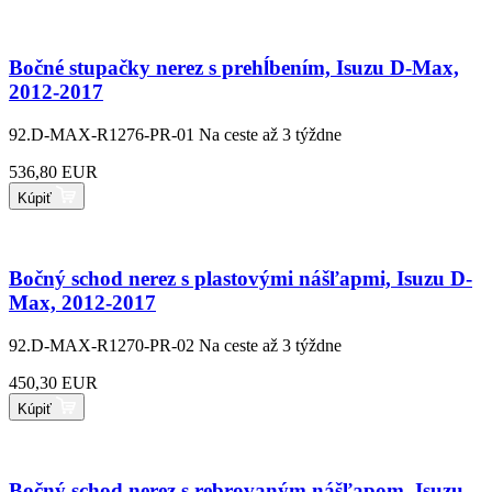
Bočné stupačky nerez s prehĺbením, Isuzu D-Max,
2012-2017
92.D-MAX-R1276-PR-01
Na ceste až 3 týždne
536,80 EUR
Kúpiť
Bočný schod nerez s plastovými nášľapmi, Isuzu D-
Max, 2012-2017
92.D-MAX-R1270-PR-02
Na ceste až 3 týždne
450,30 EUR
Kúpiť
Bočný schod nerez s rebrovaným nášľapom, Isuzu