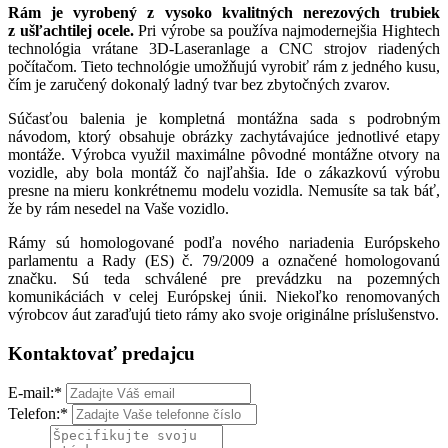
Rám je vyrobený z vysoko kvalitných nerezových trubiek
z ušľachtilej ocele.
Pri výrobe sa používa najmodernejšia Hightech
technológia vrátane 3D-Laseranlage a CNC strojov riadených
počítačom. Tieto technológie umožňujú vyrobiť rám z jedného kusu,
čím je zaručený dokonalý ladný tvar bez zbytočných zvarov.
Súčasťou balenia je kompletná montážna sada s podrobným
návodom, ktorý obsahuje obrázky zachytávajúce jednotlivé etapy
montáže. Výrobca využil maximálne pôvodné montážne otvory na
vozidle, aby bola montáž čo najľahšia. Ide o zákazkovú výrobu
presne na mieru konkrétnemu modelu vozidla. Nemusíte sa tak báť,
že by rám nesedel na Vaše vozidlo.
Rámy sú homologované podľa nového nariadenia Európskeho
parlamentu a Rady (ES) č. 79/2009 a označené homologovanú
značku. Sú teda schválené pre prevádzku na pozemných
komunikáciách v celej Európskej únii. Niekoľko renomovaných
výrobcov áut zaraďujú tieto rámy ako svoje originálne príslušenstvo.
Kontaktovať predajcu
E-mail:
*
Telefon:
*