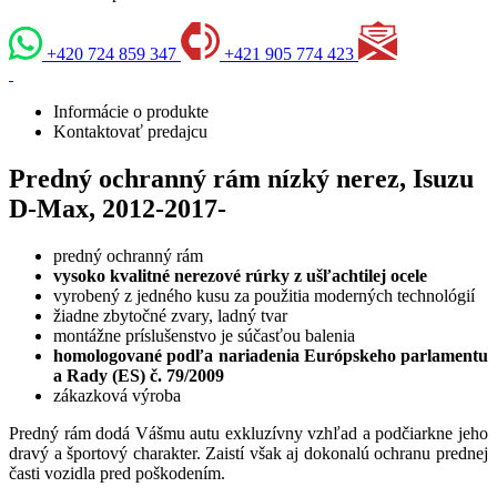
+420 724 859 347
+421 905 774 423
Informácie o produkte
Kontaktovať predajcu
Predný ochranný rám nízký nerez, Isuzu
D-Max, 2012-2017-
predný ochranný rám
vysoko kvalitné nerezové rúrky z ušľachtilej ocele
vyrobený z jedného kusu za použitia moderných technológií
žiadne zbytočné zvary, ladný tvar
montážne príslušenstvo je súčasťou balenia
homologované podľa nariadenia Európskeho parlamentu
a Rady (ES) č. 79/2009
zákazková výroba
Predný rám dodá Vášmu autu exkluzívny vzhľad a podčiarkne jeho
dravý a športový charakter. Zaistí však aj dokonalú ochranu prednej
časti vozidla pred poškodením.