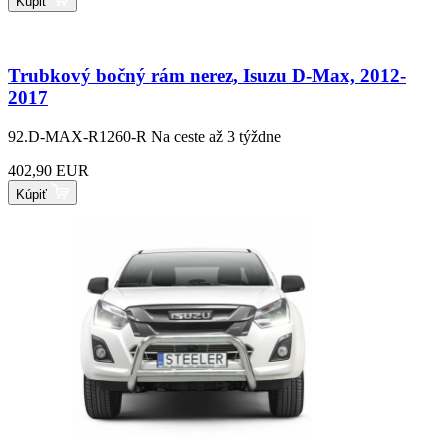
Kúpiť
Trubkový bočný rám nerez, Isuzu D-Max, 2012-
2017
92.D-MAX-R1260-R
Na ceste až 3 týždne
402,90 EUR
Kúpiť