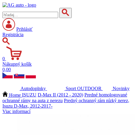
Prihlásiť
Registrácia
0
Nákupný košík
0,00
Autodoplnky
Sport
OUTDOOR
Novinky
Home
ISUZU
D-Max II (2012 - 2020)
Predné homologované
ochranné rámy na auta z nerezu
Predný ochranný rám nízký nerez,
Isuzu D-Max, 2012-2017-
Viac informací