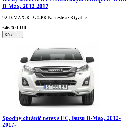
D-Max, 2012-2017
92.D-MAX-R1270-PR
Na ceste až 3 týždne
646,90 EUR
Kúpiť
Spodný chránič nerez s EC, Isuzu D-Max, 2012-
2017-