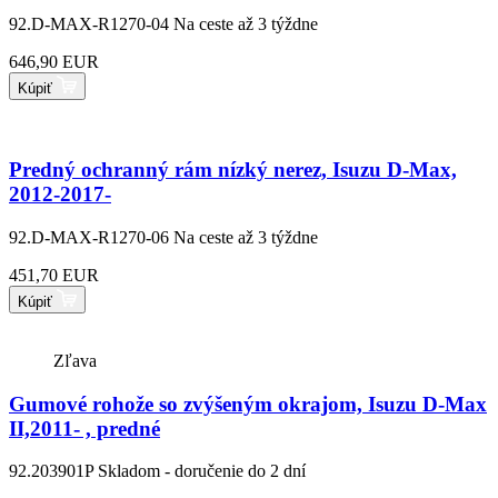
92.D-MAX-R1270-04
Na ceste až 3 týždne
646,90 EUR
Kúpiť
Predný ochranný rám nízký nerez, Isuzu D-Max,
2012-2017-
92.D-MAX-R1270-06
Na ceste až 3 týždne
451,70 EUR
Kúpiť
Zľava
Gumové rohože so zvýšeným okrajom, Isuzu D-Max
II,2011- , predné
92.203901P
Skladom - doručenie do 2 dní