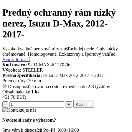
Predný ochranný rám nízký
nerez, Isuzu D-Max, 2012-
2017-
Vysoko kvalitné nerezové rúry z ušľachtilej ocele. Galvanicky
chrómované. Homologované. Exkluzívny a športový vzhľad.
Viac informací
Kód tovaru:
92.D-MAX-R1270-06
Výrobca:
STEELER
Presná špecifikácia:
Isuzu D-Max 2012-2017 + 2017- ,
Priemer rúry: 70 mm
Dostupnosť: Tovar na ceste - expedícia do 2-3 týždňov
?
Obsah balenia:
1 ks
451,70 EUR
-
+
Kúpiť
Neviete si rady s výberom?
Sme vám k dispozícii Po–Pá: 9:00–16:00