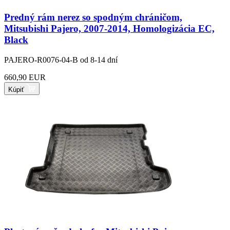
Predný rám nerez so spodným chráničom,
Mitsubishi Pajero, 2007-2014, Homologizácia EC,
Black
PAJERO-R0076-04-B
od 8-14 dní
660,90 EUR
Kúpiť