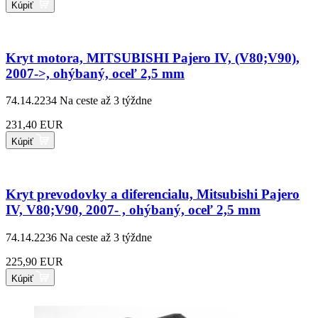
Kúpiť
Kryt motora, MITSUBISHI Pajero IV, (V80;V90),
2007->, ohýbaný, oceľ 2,5 mm
74.14.2234
Na ceste až 3 týždne
231,40 EUR
Kúpiť
Kryt prevodovky a diferencialu, Mitsubishi Pajero
IV, V80;V90, 2007- , ohýbaný, oceľ 2,5 mm
74.14.2236
Na ceste až 3 týždne
225,90 EUR
Kúpiť