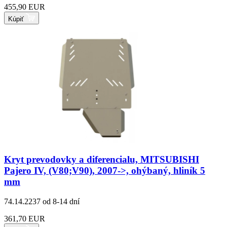
455,90 EUR
Kúpiť
Kryt prevodovky a diferencialu, MITSUBISHI
Pajero IV, (V80;V90), 2007->, ohýbaný, hliník 5
mm
74.14.2237
od 8-14 dní
361,70 EUR