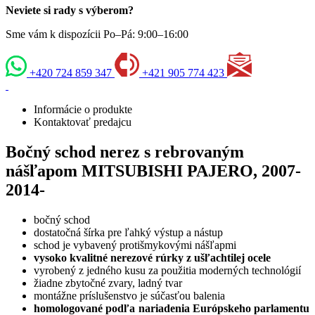
Neviete si rady s výberom?
Sme vám k dispozícii Po–Pá: 9:00–16:00
+420 724 859 347
+421 905 774 423
Informácie o produkte
Kontaktovať predajcu
Bočný schod nerez s rebrovaným
nášľapom MITSUBISHI PAJERO, 2007-
2014-
bočný schod
dostatočná šírka pre ľahký výstup a nástup
schod je vybavený protišmykovými nášľapmi
vysoko kvalitné nerezové rúrky z ušľachtilej ocele
vyrobený z jedného kusu za použitia moderných technológií
žiadne zbytočné zvary, ladný tvar
montážne príslušenstvo je súčasťou balenia
homologované podľa nariadenia Európskeho parlamentu