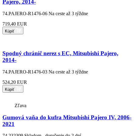
Pajero, 2014-
74.PAJERO-R1476-06
Na ceste až 3 týždne
719,40 EUR
Kúpiť
Spodný chránič nerez s EC, Mitsubishi Pajero,
2014-
74.PAJERO-R1476-03
Na ceste až 3 týždne
524,20 EUR
Kúpiť
Zľava
Gumová vaňa do kufra Mitsubishi Pajero IV, 2006-
2021
74.232309
Skladom - doručenie do 2 dní