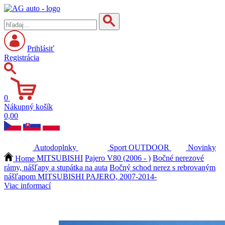
Prihlásiť
Registrácia
0
Nákupný košík
0,00
Autodoplnky
Sport
OUTDOOR
Novinky
Home
MITSUBISHI
Pajero V80 (2006 - )
Bočné nerezové
rámy, nášľapy a stupátka na auta
Bočný schod nerez s rebrovaným
nášľapom MITSUBISHI PAJERO, 2007-2014-
Viac informací