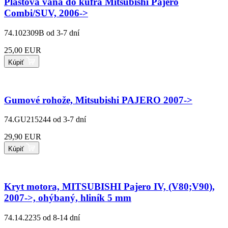
Plastová vaňa do kufra Mitsubishi Pajero
Combi/SUV, 2006->
74.102309B
od 3-7 dní
25,00 EUR
Kúpiť
Gumové rohože, Mitsubishi PAJERO 2007->
74.GU215244
od 3-7 dní
29,90 EUR
Kúpiť
Kryt motora, MITSUBISHI Pajero IV, (V80;V90),
2007->, ohýbaný, hliník 5 mm
74.14.2235
od 8-14 dní