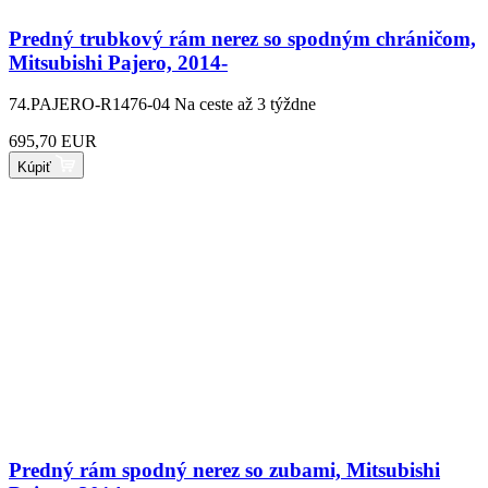
Predný trubkový rám nerez so spodným chráničom,
Mitsubishi Pajero, 2014-
74.PAJERO-R1476-04
Na ceste až 3 týždne
695,70 EUR
Kúpiť
Predný rám spodný nerez so zubami, Mitsubishi