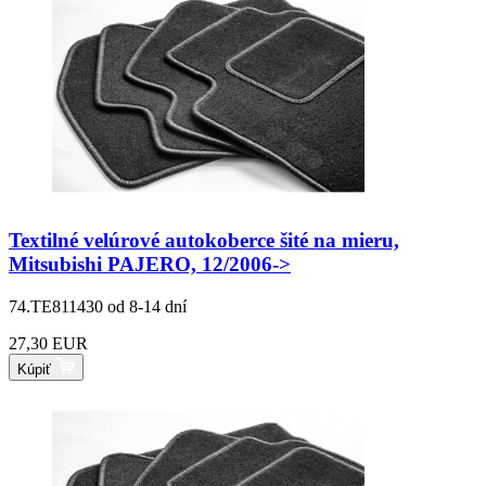
Textilné velúrové autokoberce šité na mieru,
Mitsubishi PAJERO, 12/2006->
74.TE811430
od 8-14 dní
27,30 EUR
Kúpiť