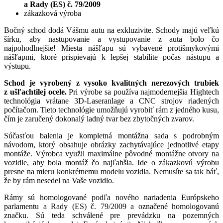
a Rady (ES) č. 79/2009
zákazková výroba
Bočný schod dodá Vášmu autu na exkluzivite. Schody majú veľkú
šírku, aby nastupovanie a vystupovanie z auta bolo čo
najpohodlnejšie! Miesta nášľapu sú vybavené protišmykovými
nášľapmi, ktoré prispievajú k lepšej stabilite počas nástupu a
výstupu.
Schod je vyrobený z vysoko kvalitných nerezových trubiek
z ušľachtilej ocele.
Pri výrobe sa používa najmodernejšia Hightech
technológia vrátane 3D-Laseranlage a CNC strojov riadených
počítačom. Tieto technológie umožňujú vyrobiť rám z jedného kusu,
čím je zaručený dokonalý ladný tvar bez zbytočných zvarov.
Súčasťou balenia je kompletná montážna sada s podrobným
návodom, ktorý obsahuje obrázky zachytávajúce jednotlivé etapy
montáže. Výrobca využil maximálne pôvodné montážne otvory na
vozidle, aby bola montáž čo najľahšia. Ide o zákazkovú výrobu
presne na mieru konkrétnemu modelu vozidla. Nemusíte sa tak báť,
že by rám nesedel na Vaše vozidlo.
Rámy sú homologované podľa nového nariadenia Európskeho
parlamentu a Rady (ES) č. 79/2009 a označené homologovanú
značku. Sú teda schválené pre prevádzku na pozemných