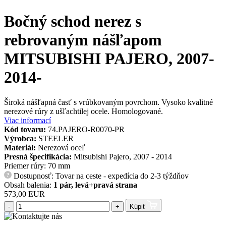
Bočný schod nerez s
rebrovaným nášľapom
MITSUBISHI PAJERO, 2007-
2014-
Široká nášľapná časť s vrúbkovaným povrchom. Vysoko kvalitné
nerezové rúry z ušľachtilej ocele. Homologované.
Viac informací
Kód tovaru:
74.PAJERO-R0070-PR
Výrobca:
STEELER
Materiál:
Nerezová oceľ
Presná špecifikácia:
Mitsubishi Pajero, 2007 - 2014
Priemer rúry: 70 mm
Dostupnosť: Tovar na ceste - expedícia do 2-3 týždňov
?
Obsah balenia:
1 pár, levá+pravá strana
573,00 EUR
-
+
Kúpiť