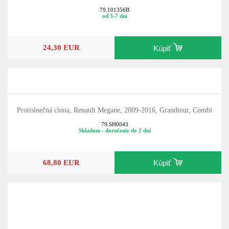
79.101356B
od 3-7 dní
24,30 EUR
Kúpiť
Protislnečná clona, Renault Megane, 2009-2016, Grandtour, Combi
79.SH0043
Skladom - doručenie do 2 dní
68,80 EUR
Kúpiť