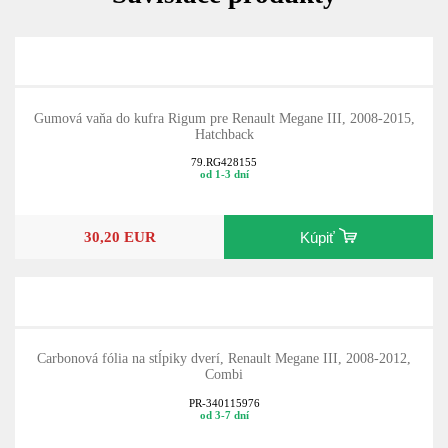
Gumová vaňa do kufra Rigum pre Renault Megane III, 2008-2015,
Hatchback
79.RG428155
od 1-3 dní
30,20 EUR
Kúpiť
Carbonová fólia na stĺpiky dverí, Renault Megane III, 2008-2012,
Combi
PR-340115976
od 3-7 dní