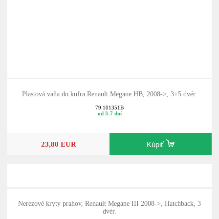
Plastová vaňa do kufra Renault Megane HB, 2008->, 3+5 dvér.
79.101351B
od 3-7 dní
23,80 EUR
Kúpiť
Nerezové kryty prahov, Renault Megane III 2008->, Hatchback, 3
dvér.