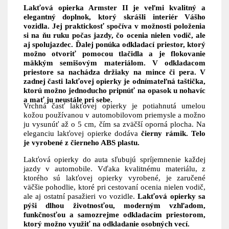
Lakťová opierka Armster II je veľmi kvalitný a
elegantný doplnok, ktorý skrášli interiér Vášho
vozidla. Jej praktickosť spočíva v možnosti položenia
si na ňu ruku počas jazdy, čo ocenia nielen vodič, ale
aj spolujazdec.
Ďalej ponúka odkladací priestor, ktorý
možno otvoriť pomocou tlačidla a je flokovanie
mäkkým semišovým materiálom. V odkladacom
priestore sa nachádza držiaky na mince či pera. V
zadnej časti lakťovej opierky je odnímateľná taštička,
ktorú možno jednoducho pripnúť na opasok u nohavíc
a mať ju neustále pri sebe.
Vrchná časť lakťovej opierky je potiahnutá umelou
kožou používanou v automobilovom priemysle a možno
ju vysunúť až o 5 cm, čím sa zväčší oporná plocha. Na
eleganciu lakťovej opierke dodáva
čierny rámik. Telo
je vyrobené z čierneho ABS plastu.
Lakťová opierky do auta sľubujú spríjemnenie každej
jazdy v automobile. Vďaka kvalitnému materiálu, z
ktorého sú lakťovej opierky vyrobené, je zaručené
väčšie pohodlie, ktoré pri cestovaní ocenia nielen vodič,
ale aj ostatní pasažieri vo vozidle.
Lakťová opierky sa
pýši dlhou životnosťou, moderným vzhľadom,
funkčnosťou a samozrejme odkladacím priestorom,
ktorý možno využiť na odkladanie osobných vecí.