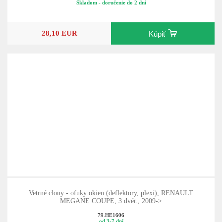
Skladom - doručenie do 2 dní
28,10 EUR
Kúpiť
Vetrné clony - ofuky okien (deflektory, plexi), RENAULT
MEGANE COUPE, 3 dvér., 2009->
79.HE1606
od 3-7 dní