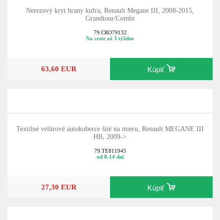
Nerezový kryt hrany kufra, Renault Megane III, 2008-2015,
Grandtour/Combi
79.CRO79132
Na ceste až 3 týždne
63,60 EUR
Kúpiť
Textilné velúrové autokoberce šité na mieru, Renault MEGANE III
HB, 2009->
79.TE811945
od 8-14 dní
27,30 EUR
Kúpiť