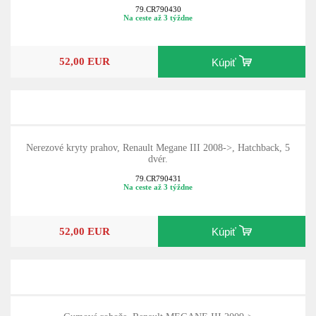
79.CR790430
Na ceste až 3 týždne
52,00 EUR
Kúpiť
Nerezové kryty prahov, Renault Megane III 2008->, Hatchback, 5
dvér.
79.CR790431
Na ceste až 3 týždne
52,00 EUR
Kúpiť