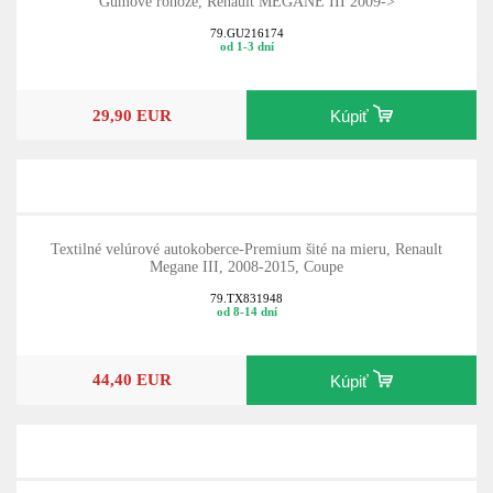
Gumové rohože, Renault MEGANE III 2009->
79.GU216174
od 1-3 dní
29,90 EUR
Kúpiť
Textilné velúrové autokoberce-Premium šité na mieru, Renault
Megane III, 2008-2015, Coupe
79.TX831948
od 8-14 dní
44,40 EUR
Kúpiť