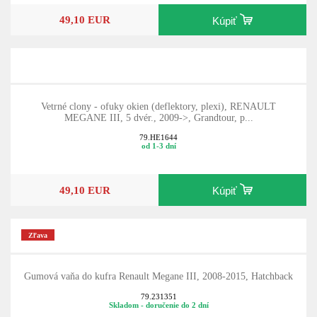
49,10 EUR
Kúpiť
Vetrné clony - ofuky okien (deflektory, plexi), RENAULT
MEGANE III, 5 dvér., 2009->, Grandtour, p...
79.HE1644
od 1-3 dní
49,10 EUR
Kúpiť
Zľava
Gumová vaňa do kufra Renault Megane III, 2008-2015, Hatchback
79.231351
Skladom - doručenie do 2 dní