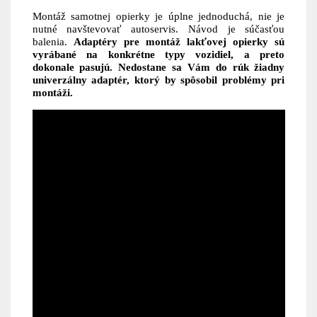
Montáž samotnej opierky je úplne jednoduchá, nie je
nutné navštevovať autoservis. Návod je súčasťou
balenia.
Adaptéry pre montáž lakťovej opierky sú
vyrábané na konkrétne typy vozidiel, a preto
dokonale pasujú. Nedostane sa Vám do rúk žiadny
univerzálny adaptér, ktorý by spôsobil problémy pri
montáži.