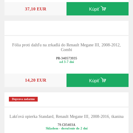
37,10 EUR
Kúpiť
Fólia proti dažďu na zrkadlá do Renault Megane III, 2008-2012,
Combi
PR-340573935
od 3-7 dní
14,20 EUR
Kúpiť
Doprava zadarmo
Lakťová opierka Standard, Renault Megane III, 2008-2016, tkanina
79.C05403A
Skladom - doručenie do 2 dní