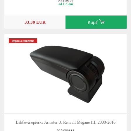
AV218031
od 1-3 dní
33,30 EUR
Kúpiť
Doprava zadarmo
Lakťová opierka Armster 3, Renault Megane III, 2008-2016
79.V05088A