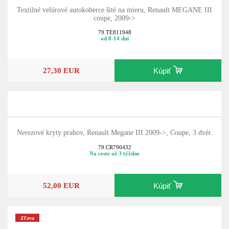
Textilné velúrové autokoberce šité na mieru, Renault MEGANE III
coupe, 2009->
79.TE811948
od 8-14 dní
27,30 EUR
Kúpiť
Nerezové kryty prahov, Renault Megane III 2009->, Coupe, 3 dvér.
79.CR790432
Na ceste až 3 týždne
52,00 EUR
Kúpiť
Zľava