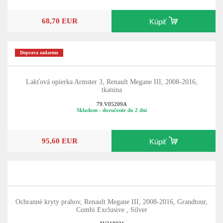
68,70 EUR
Kúpiť
Doprava zadarmo
Lakťová opierka Armster 3, Renault Megane III, 2008-2016,
tkanina
79.V05209A
Skladom - doručenie do 2 dní
95,60 EUR
Kúpiť
Ochranné kryty prahov, Renault Megane III, 2008-2016, Grandtour,
Combi Exclusive , Silver