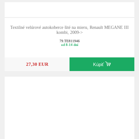
Textilné velúrové autokoberce šité na mieru, Renault MEGANE III
kombi, 2009->
79.TE811946
od 8-14 dní
27,30 EUR
Kúpiť