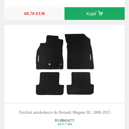
68,70 EUR
Kúpiť
Textilné autokoberce do Renault Megane III, 2008-2015
FG.HR424272
od 3-7 dní