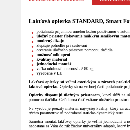
Lakťová opierka STANDARD, Smart For
potiahnutá príjemnou umelou kožou používanou v auto
úložný priestor flokovanie mäkkým semišovým mate
moderný dizajn
zlepšuje pohodlie pri cestovaní
otváranie úložného priestoru pomocou tlačidla
možnosť odklopení
kvalitný materiál
jednoduchá montáž
veľká odolnosť a nosnosť až 80 kg
vyrobené v EU
Lakťová opierky sú veľmi estetickým a zároveň praktic
lakťovú opierku.
Opierky sú na vrchnej časti potiahnuté pr
Opierky disponujú úložným priestorom
, ktorý slúži na 
pomocou tlačidla. Celá horná časť vrátane úložného priestoru
Na výrobu je použitý materiál najvyššej kvality, ktorý zaru
týchto parametrov sú podrobené staticko-dynamický testu.
Samotná montáž lakťovej opierky je veľmi jednoduchá a nev
nedostane sa Vám do rúk žiadny univerzálny adaptér, ktorý b