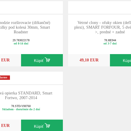
hodzie rozširovacie (dištančné)
Vetrné clony - ofuky okien (defl
ožky pod kolesá 30mm, Smart
plexi), SMART FORFOUR, 5 dvér
Roadster
>, predné + zadné
29.783022178
78.HE944
od 8-14 dní
od 3-7 dní
0 EUR
49,10 EUR
Kúpiť
Kúp
adarmo
vá opierka STANDARD, Smart
Fortwo, 2007-2014
78.STD-V00760
Skladom - doručenie do 2 dní
0 EUR
Kúpiť