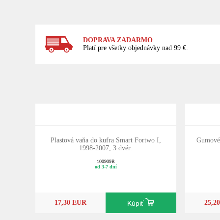
DOPRAVA ZADARMO
Platí pre všetky objednávky nad 99 €.
Plastová vaňa do kufra Smart Fortwo I,
Gumové 
1998-2007, 3 dvér.
100909R
od 3-7 dní
17,30 EUR
25,2
Kúpiť