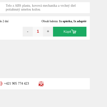
Telo z ABS plastu, kovová mechanika a vrchný diel
potiahnutý umelou kožou.
o 2 dní
Obsah balenia:
1x opierka, 1x adaptér
-
+
Kúpiť
+421 905 774 423