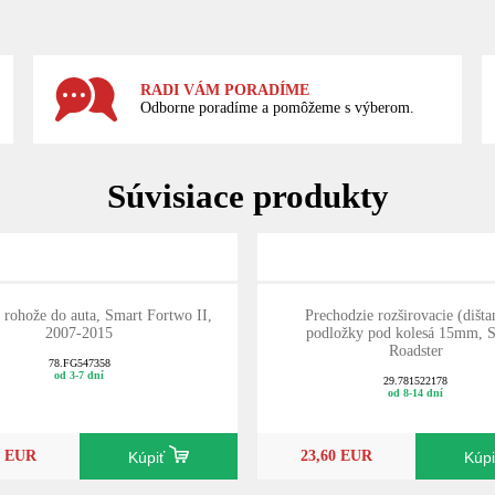
RADI VÁM PORADÍME
Odborne poradíme a pomôžeme s výberom.
Súvisiace produkty
rohože do auta, Smart Fortwo II,
Prechodzie rozširovacie (dišta
2007-2015
podložky pod kolesá 15mm, 
Roadster
78.FG547358
od 3-7 dní
29.781522178
od 8-14 dní
0 EUR
23,60 EUR
Kúpiť
Kúp