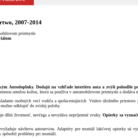
two, 2007-2014
mobilovom priemysle
riálom
kým Autodoplnky. Dodajú na vzhľade interiéru auta a zvýši pohodlie po
íjemnou umelou kožou, ktorá sa používa v automobilovom priemysle a dodáva n
ukladanie osobných vecí vodiča a spolucestujúcich. Vnútro úložného priesto
 možno odklopiť do zvislej polohy.
čuje dlhú životnosť, nevŕzga a nevydáva nepríjemné zvuky.
Opierky sa vyznač
yžaduje návštevu autoservisu. Adaptéry pre montáž lakťovej opierky sú vyr
y spôsobil problémy pri montáži.