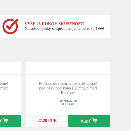
VYŠE 26 ROKOV SKÚSENOSTÍ
Na autodoplnky sa špecializujeme od roku 1999
nčné)
Prechodzie rozširovacie (dištančné)
Smart
podložky pod kolesá 25mm, Smart
Roadster
29.782522178
od 8-14 dní
27,20 EUR
iť
Kúpiť