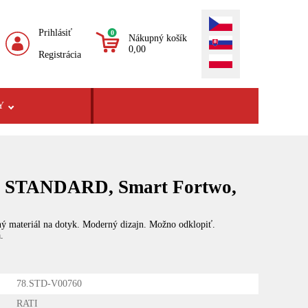
Prihlásiť
0
Nákupný košík
0,00
Registrácia
Y
a STANDARD, Smart Fortwo,
mný materiál na dotyk. Moderný dizajn. Možno odklopiť.
.
78.STD-V00760
RATI