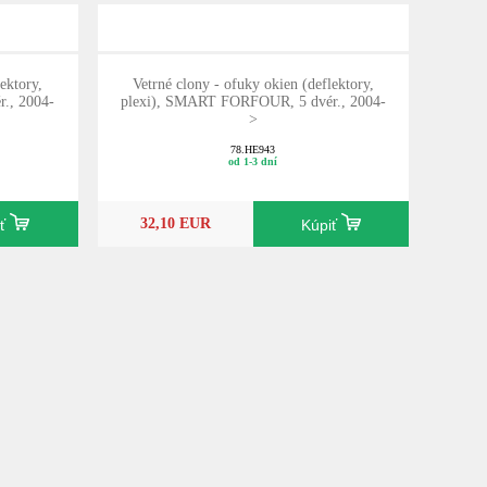
ektory,
Vetrné clony - ofuky okien (deflektory,
., 2004-
plexi), SMART FORFOUR, 5 dvér., 2004-
>
78.HE943
od 1-3 dní
32,10 EUR
iť
Kúpiť