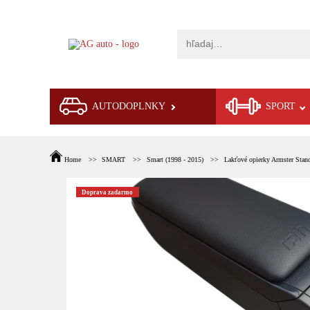
AUTODOPLNKY
SPORT
Home
SMART
Smart (1998 - 2015)
Lakťové opierky Armster Stand
Doprava zadarmo