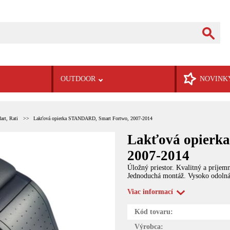
OUTDOOR
NOVINK
art, Rati
Lakťová opierka STANDARD, Smart Fortwo, 2007-2014
Lakťová opierk
2007-2014
Úložný priestor. Kvalitný a príje
Jednoduchá montáž. Vysoko odolná
Viac informací
Kód tovaru:
Výrobca: