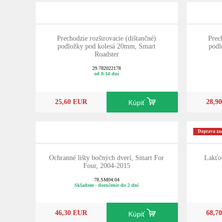
Prechodzie rozširovacie (dištančné)
Prec
podložky pod kolesá 20mm, Smart
podl
Roadster
29.782022178
od 8-14 dní
25,60 EUR
28,9
Kúpiť
Doprava z
Ochranné lišty bočných dverí, Smart For
Lakťo
Four, 2004-2015
78.SM04.04
Skladom - doručenie do 2 dní
46,30 EUR
68,7
Kúpiť