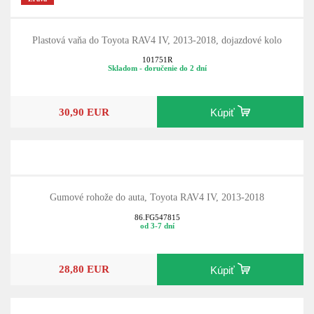
Plastová vaňa do Toyota RAV4 IV, 2013-2018, dojazdové kolo
101751R
Skladom - doručenie do 2 dní
30,90 EUR
Kúpiť
Gumové rohože do auta, Toyota RAV4 IV, 2013-2018
86.FG547815
od 3-7 dní
28,80 EUR
Kúpiť