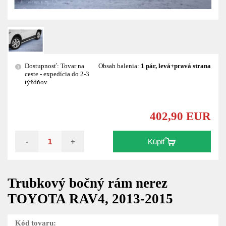
Dostupnosť: Tovar na
Obsah balenia:
1 pár, levá+pravá strana
?
ceste - expedícia do 2-3
týždňov
402,90 EUR
-
+
Kúpiť
Trubkový bočný rám nerez
TOYOTA RAV4, 2013-2015
Kód tovaru: