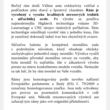
Bočný rám dodá Vášmu autu exkluzívny vzhľad a
podčiarkne jeho dravý a športový charakter.
Rám je
vyrobený z vysoko kvalitných nerezových trubiek
z ušľachtilej ocele
. Pri výrobe sa používa
najmodernejšia Hightech technológia vrátane 3D-
Laseranlage a CNC strojov riadených počítačom. Tieto
technológie umožňujú vyrobiť rám z jedného kusu, čím
je zaručený dokonalý ladný tvar bez zbytočných zvarov.
Súčasťou balenia je kompletná montážna sada
s podrobným návodom, ktorý obsahuje obrázky
zachytávajúce jednotlivé etapy montáže. Výrobca využil
maximálne pôvodné montážne otvory na vozidle, aby
bola montáž čo najľahšia. Ide o zákazkovú výrobu
presne na mieru konkrétnemu modelu vozidla. Nemusíte
sa tak báť, že by rám nesedel na Vaše vozidlo.
Rámy jsou homologovány podle nového nařízení
Evropského parlamentu a Rady (ES) č. 79/2009 a
označeny homologovanou značku. Jsou tedy schváleny
pro provoz na pozemních komunikacích v celé
Evropské unii. Několik renomovaných výrobců aut
zařazují tyto rámy jako své originální příslušenství.