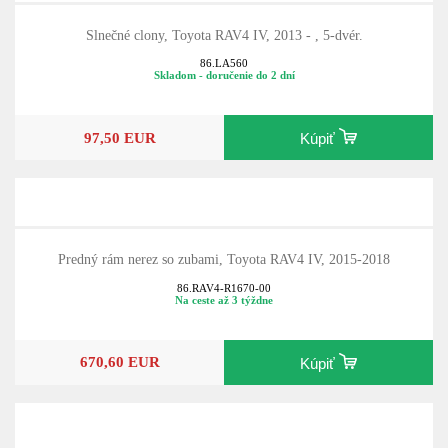
Slnečné clony, Toyota RAV4 IV, 2013 - , 5-dvér.
86.LA560
Skladom - doručenie do 2 dní
97,50 EUR
Kúpiť
Predný rám nerez so zubami, Toyota RAV4 IV, 2015-2018
86.RAV4-R1670-00
Na ceste až 3 týždne
670,60 EUR
Kúpiť