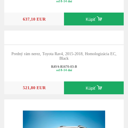
od 8-14 dní
637,10 EUR
Kúpiť
Predný rám nerez, Toyota Rav4, 2015-2018, Homologizácia EC,
Black
RAV4-R1670-03-B
od 8-14 dní
521,80 EUR
Kúpiť