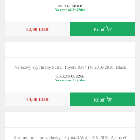
86.TO20P4OLP
Na ceste až 3 týždne
52,00 EUR
Kúpiť
Nerezový kryt hrany kufra, Toyota Rav4 IV, 2016-2018, Black
86.CROTO33UZ6B
Na ceste až 3 týždne
74,30 EUR
Kúpiť
Kryt motora a prevodovky, Toyota RAV4, 2015-2018, 2,5, oceľ