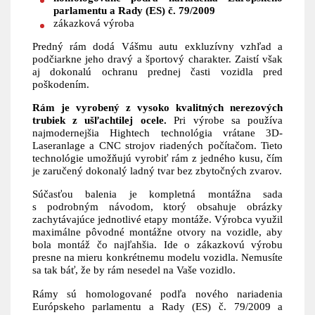
parlamentu a Rady (ES) č. 79/2009
zákazková výroba
Predný rám dodá Vášmu autu exkluzívny vzhľad a
podčiarkne jeho dravý a športový charakter. Zaistí však
aj dokonalú ochranu prednej časti vozidla pred
poškodením.
Rám je vyrobený z vysoko kvalitných nerezových
trubiek z ušľachtilej ocele.
Pri výrobe sa používa
najmodernejšia Hightech technológia vrátane 3D-
Laseranlage a CNC strojov riadených počítačom. Tieto
technológie umožňujú vyrobiť rám z jedného kusu, čím
je zaručený dokonalý ladný tvar bez zbytočných zvarov.
Súčasťou balenia je kompletná montážna sada
s podrobným návodom, ktorý obsahuje obrázky
zachytávajúce jednotlivé etapy montáže. Výrobca využil
maximálne pôvodné montážne otvory na vozidle, aby
bola montáž čo najľahšia. Ide o zákazkovú výrobu
presne na mieru konkrétnemu modelu vozidla. Nemusíte
sa tak báť, že by rám nesedel na Vaše vozidlo.
Rámy sú homologované podľa nového nariadenia
Európskeho parlamentu a Rady (ES) č. 79/2009 a