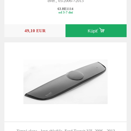
dvér., 05/2006->2013
63.HE1114
od 3-7 dní
49,10 EUR
Kúpiť