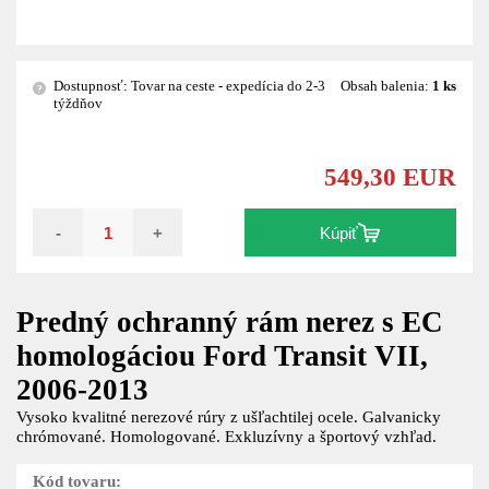
Dostupnosť: Tovar na ceste - expedícia do 2-3
Obsah balenia:
1 ks
?
týždňov
549,30 EUR
-
+
Kúpiť
Predný ochranný rám nerez s EC
homologáciou Ford Transit VII,
2006-2013
Vysoko kvalitné nerezové rúry z ušľachtilej ocele. Galvanicky
chrómované. Homologované. Exkluzívny a športový vzhľad.
Kód tovaru: