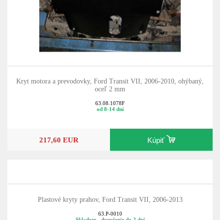
Kryt motora a prevodovky, Ford Transit VII, 2006-2010, ohýbaný,
oceľ 2 mm
63.08.1078F
od 8-14 dní
217,60 EUR
Kúpiť
Plastové kryty prahov, Ford Transit VII, 2006-2013
63.P-0010
Skladom - doručenie do 2 dní