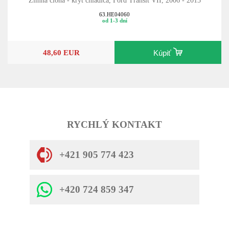
Zimná clona - kryt chladiča, Ford Transit VII, 2006 - 2013
63.HE04060
od 1-3 dní
48,60 EUR
Kúpiť
RYCHLÝ KONTAKT
+421 905 774 423
+420 724 859 347