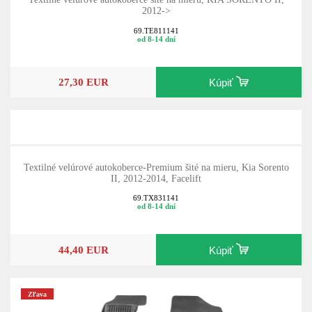
2012->
69.TE811141
od 8-14 dní
27,30 EUR
Kúpiť
Textilné velúrové autokoberce-Premium šité na mieru, Kia Sorento
II, 2012-2014, Facelift
69.TX831141
od 8-14 dní
44,40 EUR
Kúpiť
Zľava