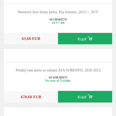
Nerezový kryt hrany kufra, Kia Sorento, 2012->, SUV
69.CRO69278
od 3-7 dní
63,60 EUR
Kúpiť
Predný rám nerez so zubami KIA SORENTO, 2010-2012
69.SOR-R0070
Na ceste až 3 týždne
670,60 EUR
Kúpiť