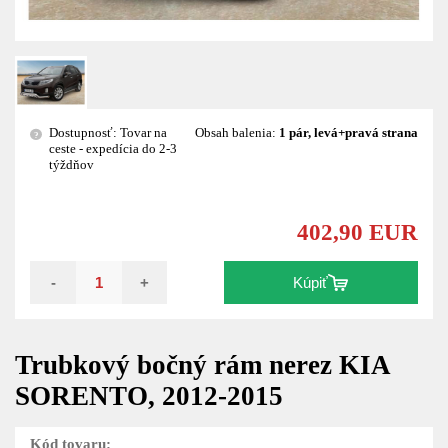
Dostupnosť: Tovar na
Obsah balenia:
1 pár, levá+pravá strana
?
ceste - expedícia do 2-3
týždňov
402,90 EUR
-
+
Kúpiť
Trubkový bočný rám nerez KIA
SORENTO, 2012-2015
Kód tovaru: