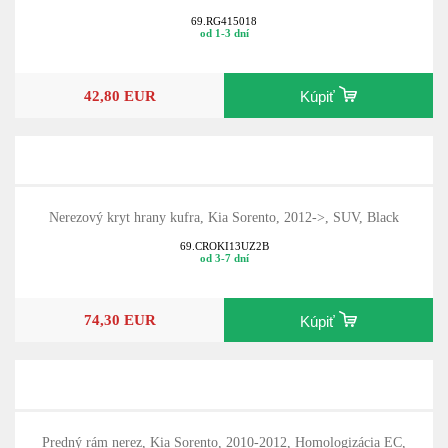
69.RG415018
od 1-3 dní
42,80 EUR
Kúpiť
Nerezový kryt hrany kufra, Kia Sorento, 2012->, SUV, Black
69.CROKI13UZ2B
od 3-7 dní
74,30 EUR
Kúpiť
Predný rám nerez, Kia Sorento, 2010-2012, Homologizácia EC,