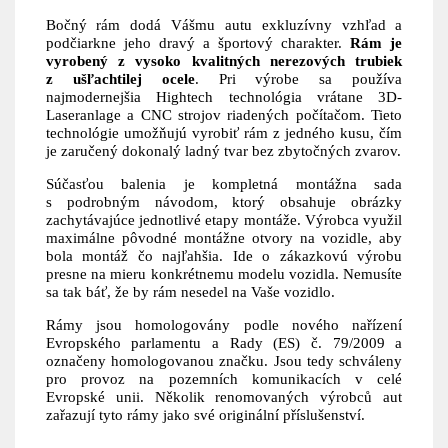
Bočný rám dodá Vášmu autu exkluzívny vzhľad a
podčiarkne jeho dravý a športový charakter.
Rám je
vyrobený z vysoko kvalitných nerezových trubiek
z ušľachtilej ocele
. Pri výrobe sa používa
najmodernejšia Hightech technológia vrátane 3D-
Laseranlage a CNC strojov riadených počítačom. Tieto
technológie umožňujú vyrobiť rám z jedného kusu, čím
je zaručený dokonalý ladný tvar bez zbytočných zvarov.
Súčasťou balenia je kompletná montážna sada
s podrobným návodom, ktorý obsahuje obrázky
zachytávajúce jednotlivé etapy montáže. Výrobca využil
maximálne pôvodné montážne otvory na vozidle, aby
bola montáž čo najľahšia. Ide o zákazkovú výrobu
presne na mieru konkrétnemu modelu vozidla. Nemusíte
sa tak báť, že by rám nesedel na Vaše vozidlo.
Rámy jsou homologovány podle nového nařízení
Evropského parlamentu a Rady (ES) č. 79/2009 a
označeny homologovanou značku. Jsou tedy schváleny
pro provoz na pozemních komunikacích v celé
Evropské unii. Několik renomovaných výrobců aut
zařazují tyto rámy jako své originální příslušenství.