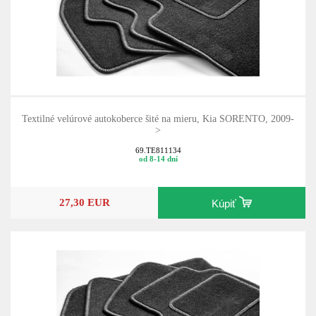
Textilné velúrové autokoberce šité na mieru, Kia SORENTO, 2009-
>
69.TE811134
od 8-14 dní
27,30 EUR
Kúpiť