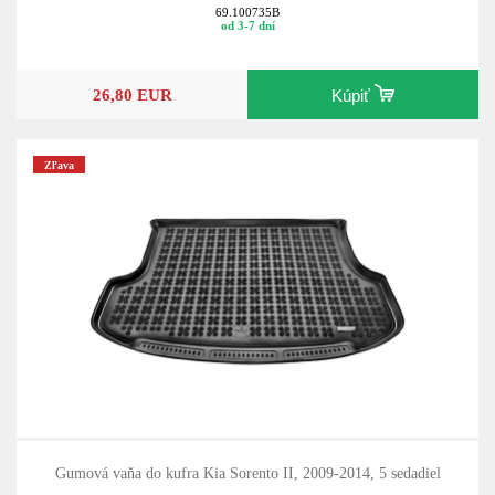
69.100735B
od 3-7 dní
26,80 EUR
Kúpiť
Zľava
Gumová vaňa do kufra Kia Sorento II, 2009-2014, 5 sedadiel