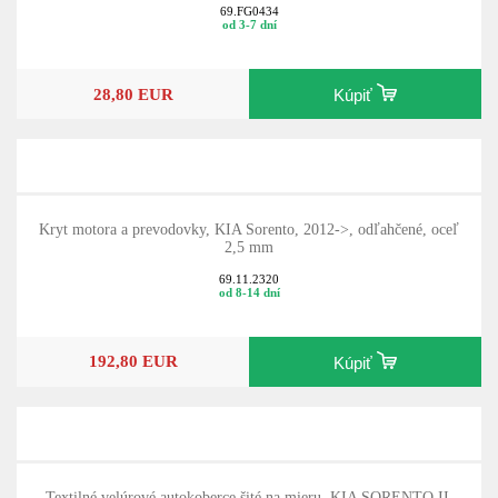
69.FG0434
od 3-7 dní
28,80 EUR
Kúpiť
Kryt motora a prevodovky, KIA Sorento, 2012->, odľahčené, oceľ
2,5 mm
69.11.2320
od 8-14 dní
192,80 EUR
Kúpiť
Textilné velúrové autokoberce šité na mieru, KIA SORENTO II,