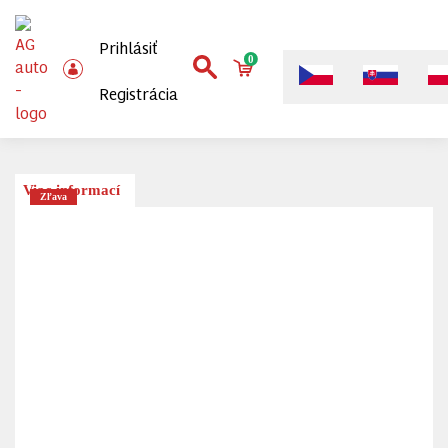
Prihlásiť
0
Registrácia
Viac informací
Zľava