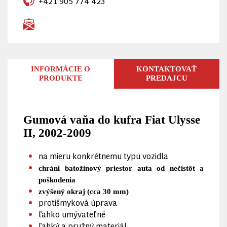
+421 905 774 423
INFORMÁCIE O
KONTAKTOVAŤ
PRODUKTE
PREDAJCU
Gumová vaňa do kufra Fiat Ulysse
II, 2002-2009
na mieru konkrétnemu typu vozidla
chráni batožinový priestor auta od nečistôt a
poškodenia
zvýšený okraj (cca 30 mm)
protišmyková úprava
ľahko umývateľné
ľahký a pružný materiál