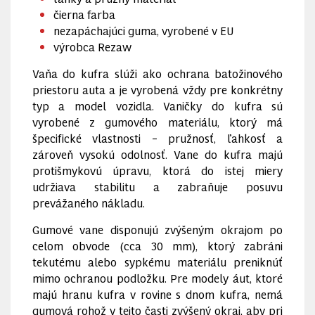
čierna farba
nezapáchajúci guma, vyrobené v EU
výrobca Rezaw
Vaňa do kufra slúži ako ochrana batožinového
priestoru auta a je vyrobená vždy pre konkrétny
typ a model vozidla. Vaničky do kufra sú
vyrobené z gumového materiálu, ktorý má
špecifické vlastnosti – pružnosť, ľahkosť a
zároveň vysokú odolnosť. Vane do kufra majú
protišmykovú úpravu, ktorá do istej miery
udržiava stabilitu a zabraňuje posuvu
prevážaného nákladu.
Gumové vane disponujú zvýšeným okrajom po
celom obvode (cca 30 mm), ktorý zabráni
tekutému alebo sypkému materiálu preniknúť
mimo ochranou podložku. Pre modely áut, ktoré
majú hranu kufra v rovine s dnom kufra, nemá
gumová rohož v tejto časti zvýšený okraj, aby pri