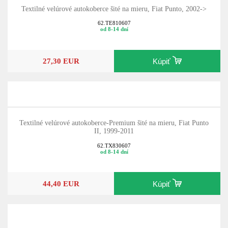
Textilné velúrové autokoberce šité na mieru, Fiat Punto, 2002->
62.TE810607
od 8-14 dní
27,30 EUR
Kúpiť
Textilné velúrové autokoberce-Premium šité na mieru, Fiat Punto
II, 1999-2011
62.TX830607
od 8-14 dní
44,40 EUR
Kúpiť