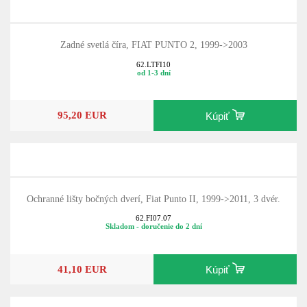
Zadné svetlá číra, FIAT PUNTO 2, 1999->2003
62.LTFI10
od 1-3 dní
95,20 EUR
Kúpiť
Ochranné lišty bočných dverí, Fiat Punto II, 1999->2011, 3 dvér.
62.FI07.07
Skladom - doručenie do 2 dní
41,10 EUR
Kúpiť