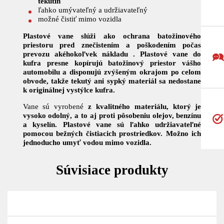
tekutín
ľahko umývateľný a udržiavateľný
možné čistiť mimo vozidla
Plastové vane slúži ako ochrana batožinového
priestoru pred znečistením a poškodením počas
prevozu akéhokoľvek nákladu . Plastové vane do
kufra presne kopírujú batožinový priestor vášho
automobilu a
disponujú zvýšeným okrajom po celom
obvode, takže tekutý ani sypký materiál sa nedostane
k originálnej vystýlce kufra.
Vane sú vyrobené
z kvalitného materiálu, ktorý je
vysoko odolný, a to aj proti pôsobeniu olejov, benzínu
a kyselín. Plastové vane sú ľahko udržiavateľné
pomocou bežných čistiacich prostriedkov. Možno ich
jednoducho umyť vodou mimo vozidla.
Súvisiace produkty