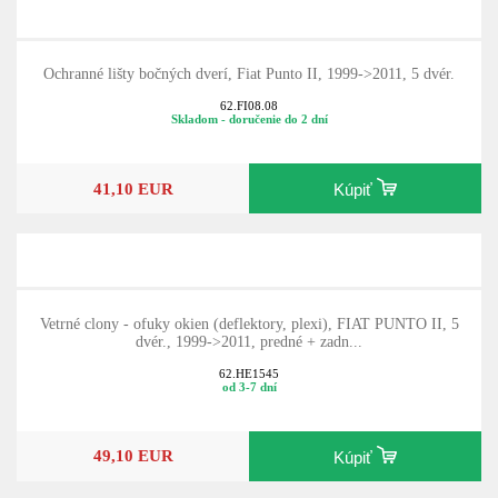
Ochranné lišty bočných dverí, Fiat Punto II, 1999->2011, 5 dvér.
62.FI08.08
Skladom - doručenie do 2 dní
41,10 EUR
Kúpiť
Vetrné clony - ofuky okien (deflektory, plexi), FIAT PUNTO II, 5
dvér., 1999->2011, predné + zadn...
62.HE1545
od 3-7 dní
49,10 EUR
Kúpiť