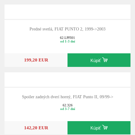
Predné svetlá, FIAT PUNTO 2, 1999->2003
62.LPFI01
od 1-3 dní
199,20 EUR
Kúpiť
Spoiler zadných dverí horný, FIAT Punto II, 09/99->
62.326
od 3-7 dní
142,20 EUR
Kúpiť