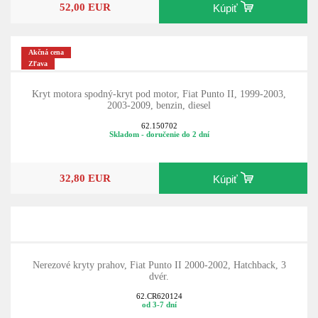
52,00 EUR
Kúpiť
Akčná cena
Zľava
Kryt motora spodný-kryt pod motor, Fiat Punto II, 1999-2003,
2003-2009, benzin, diesel
62.150702
Skladom - doručenie do 2 dní
32,80 EUR
Kúpiť
Nerezové kryty prahov, Fiat Punto II 2000-2002, Hatchback, 3
dvér.
62.CR620124
od 3-7 dní