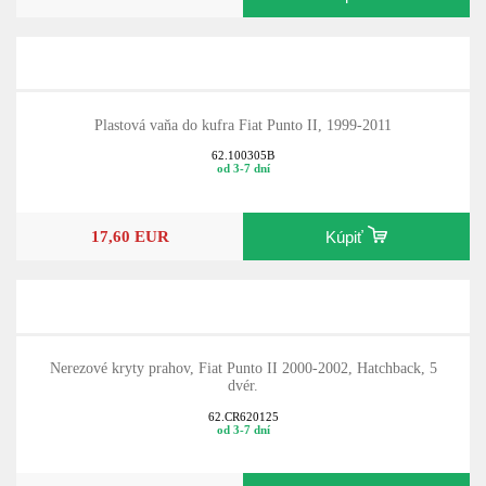
Plastová vaňa do kufra Fiat Punto II, 1999-2011
62.100305B
od 3-7 dní
17,60 EUR
Kúpiť
Nerezové kryty prahov, Fiat Punto II 2000-2002, Hatchback, 5
dvér.
62.CR620125
od 3-7 dní