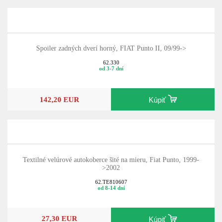
Spoiler zadných dverí horný, FIAT Punto II, 09/99->
62.330
od 3-7 dní
142,20 EUR
Kúpiť
Textilné velúrové autokoberce šité na mieru, Fiat Punto, 1999-
>2002
62.TE810607
od 8-14 dní
27,30 EUR
Kúpiť