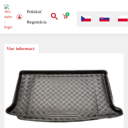
Prihlásiť
0
Registrácia
Viac informací