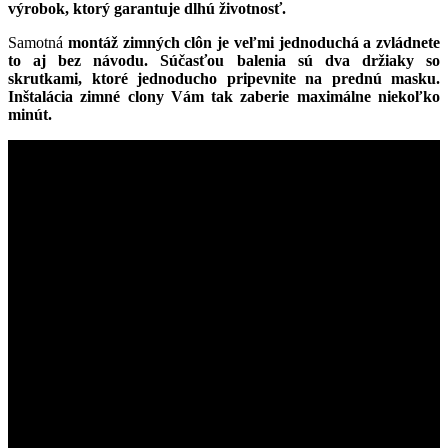
výrobok, ktorý garantuje dlhú životnosť.
Samotná
montáž zimných clôn je veľmi jednoduchá a zvládnete
to aj bez návodu. Súčasťou balenia sú dva držiaky so
skrutkami, ktoré jednoducho pripevnite na prednú masku.
Inštalácia zimné clony Vám tak zaberie maximálne niekoľko
minút.