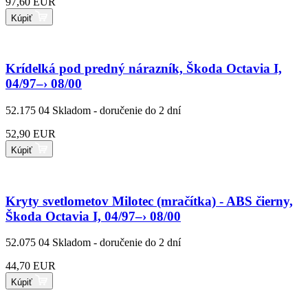
97,60 EUR
Kúpiť
Krídelká pod predný nárazník, Škoda Octavia I,
04/97–› 08/00
52.175 04
Skladom - doručenie do 2 dní
52,90 EUR
Kúpiť
Kryty svetlometov Milotec (mračítka) - ABS čierny,
Škoda Octavia I, 04/97–› 08/00
52.075 04
Skladom - doručenie do 2 dní
44,70 EUR
Kúpiť