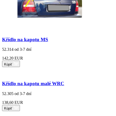
Křídlo na kapotu MS
52.314
od 3-7 dní
142,20 EUR
Kúpiť
Křídlo na kapotu malé WRC
52.305
od 3-7 dní
138,60 EUR
Kúpiť