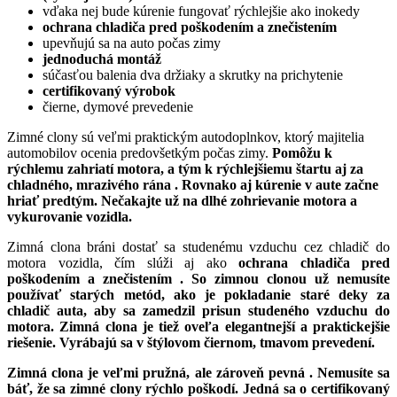
vďaka nej bude kúrenie fungovať rýchlejšie ako inokedy
ochrana chladiča pred poškodením a znečistením
upevňujú sa na auto počas zimy
jednoduchá montáž
súčasťou balenia dva držiaky a skrutky na prichytenie
certifikovaný výrobok
čierne, dymové prevedenie
Zimné clony sú veľmi praktickým autodoplnkov, ktorý majitelia
automobilov ocenia predovšetkým počas zimy.
Pomôžu k
rýchlemu zahriatí motora, a tým k rýchlejšiemu štartu aj za
chladného, ​​mrazivého rána . Rovnako aj
kúrenie v aute začne
hriať predtým. Nečakajte už na dlhé zohrievanie motora a
vykurovanie vozidla.
Zimná clona bráni dostať sa studenému vzduchu cez chladič do
motora vozidla, čím slúži aj ako
ochrana chladiča pred
poškodením a znečistením . So zimnou clonou už nemusíte
používať starých metód, ako je pokladanie staré deky za
chladič auta, aby sa zamedzil prisun studeného vzduchu do
motora. Zimná clona je tiež oveľa elegantnejší a praktickejšie
riešenie.
Vyrábajú sa v štýlovom čiernom, tmavom prevedení.
Zimná clona je veľmi pružná, ale zároveň pevná . Nemusíte sa
báť, že sa zimné clony rýchlo poškodí. Jedná sa o
certifikovaný