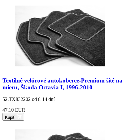
Textilné velúrové autokoberce-Premium šité na
mieru, Škoda Octavia I, 1996-2010
52.TX832202
od 8-14 dní
47,10 EUR
Kúpiť