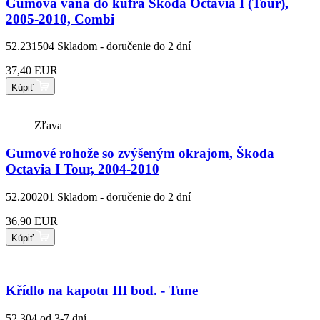
Gumová vaňa do kufra Škoda Octavia I (Tour),
2005-2010, Combi
52.231504
Skladom - doručenie do 2 dní
37,40 EUR
Kúpiť
Zľava
Gumové rohože so zvýšeným okrajom, Škoda
Octavia I Tour, 2004-2010
52.200201
Skladom - doručenie do 2 dní
36,90 EUR
Kúpiť
Křídlo na kapotu III bod. - Tune
52.304
od 3-7 dní