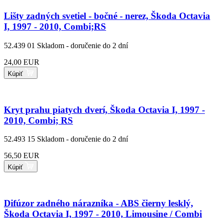
Lišty zadných svetiel - bočné - nerez, Škoda Octavia
I, 1997 - 2010, Combi;RS
52.439 01
Skladom - doručenie do 2 dní
24,00 EUR
Kúpiť
Kryt prahu piatych dverí, Škoda Octavia I, 1997 -
2010, Combi; RS
52.493 15
Skladom - doručenie do 2 dní
56,50 EUR
Kúpiť
Difúzor zadného nárazníka - ABS čierny lesklý,
Škoda Octavia I, 1997 - 2010, Limousine / Combi