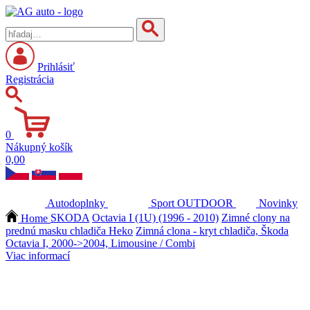
Prihlásiť
Registrácia
0
Nákupný košík
0,00
Autodoplnky
Sport
OUTDOOR
Novinky
Home
SKODA
Octavia I (1U) (1996 - 2010)
Zimné clony na
prednú masku chladiča Heko
Zimná clona - kryt chladiča, Škoda
Octavia I, 2000->2004, Limousine / Combi
Viac informací