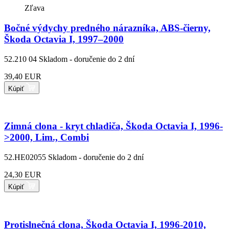
Zľava
Bočné výdychy predného nárazníka, ABS-čierny,
Škoda Octavia I, 1997–2000
52.210 04
Skladom - doručenie do 2 dní
39,40 EUR
Kúpiť
Zimná clona - kryt chladiča, Škoda Octavia I, 1996-
>2000, Lim., Combi
52.HE02055
Skladom - doručenie do 2 dní
24,30 EUR
Kúpiť
Protislnečná clona, Škoda Octavia I, 1996-2010,