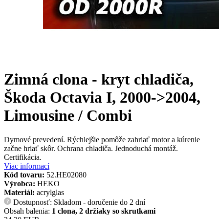
Zimná clona - kryt chladiča,
Škoda Octavia I, 2000->2004,
Limousine / Combi
Dymové prevedení. Rýchlejšie pomôže zahriať motor a kúrenie
začne hriať skôr. Ochrana chladiča. Jednoduchá montáž.
Certifikácia.
Viac informací
Kód tovaru:
52.HE02080
Výrobca:
HEKO
Materiál:
acrylglas
Dostupnosť: Skladom - doručenie do 2 dní
?
Obsah balenia:
1 clona, 2 držiaky so skrutkami