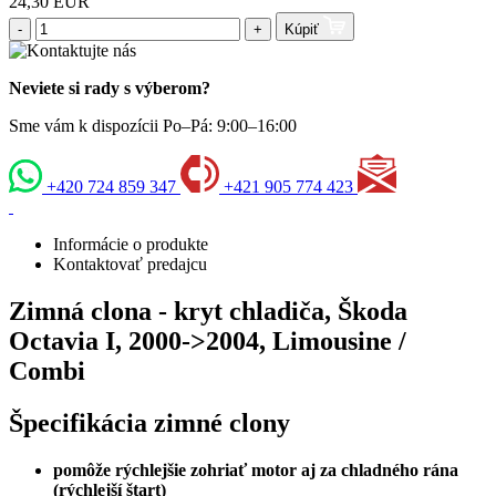
24,30 EUR
-
+
Kúpiť
Neviete si rady s výberom?
Sme vám k dispozícii Po–Pá: 9:00–16:00
+420 724 859 347
+421 905 774 423
Informácie o produkte
Kontaktovať predajcu
Zimná clona - kryt chladiča, Škoda
Octavia I, 2000->2004, Limousine /
Combi
Špecifikácia zimné clony
pomôže rýchlejšie zohriať motor aj za chladného rána
(rýchlejší štart)