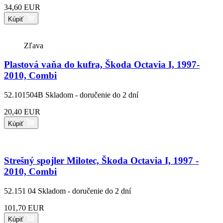
34,60 EUR
Kúpiť
Zľava
Plastová vaňa do kufra, Škoda Octavia I, 1997-
2010, Combi
52.101504B
Skladom - doručenie do 2 dní
20,40 EUR
Kúpiť
Strešný spojler Milotec, Škoda Octavia I, 1997 -
2010, Combi
52.151 04
Skladom - doručenie do 2 dní
101,70 EUR
Kúpiť