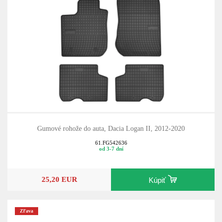
Gumové rohože do auta, Dacia Logan II, 2012-2020
61.FG542636
od 3-7 dní
25,20 EUR
Kúpiť
Zľava