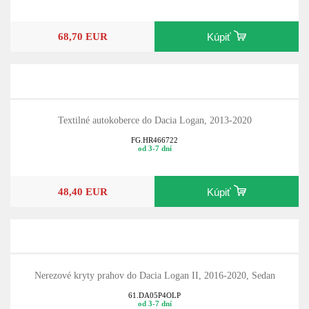
68,70 EUR
Kúpiť
Textilné autokoberce do Dacia Logan, 2013-2020
FG.HR466722
od 3-7 dní
48,40 EUR
Kúpiť
Nerezové kryty prahov do Dacia Logan II, 2016-2020, Sedan
61.DA05P4OLP
od 3-7 dní