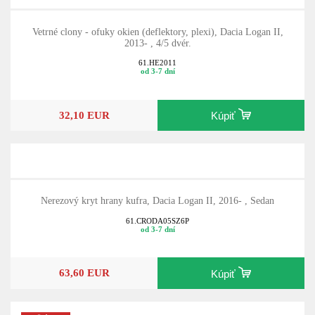
Vetrné clony - ofuky okien (deflektory, plexi), Dacia Logan II,
2013- , 4/5 dvér.
61.HE2011
od 3-7 dní
32,10 EUR
Kúpiť
Nerezový kryt hrany kufra, Dacia Logan II, 2016- , Sedan
61.CRODA05SZ6P
od 3-7 dní
63,60 EUR
Kúpiť