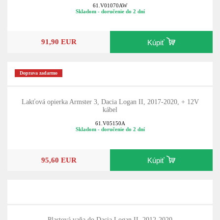
61.V01070AW
Skladom - doručenie do 2 dní
91,90 EUR
Kúpiť
Doprava zadarmo
Lakťová opierka Armster 3, Dacia Logan II, 2017-2020, + 12V
kábel
61.V05150A
Skladom - doručenie do 2 dní
95,60 EUR
Kúpiť
Plastová vaňa do Dacia Logan II, 2012-2020