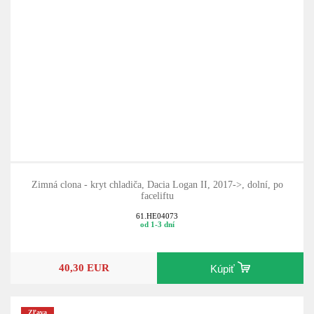
Zimná clona - kryt chladiča, Dacia Logan II, 2017->, dolní, po
faceliftu
61.HE04073
od 1-3 dní
40,30 EUR
Kúpiť
Zľava