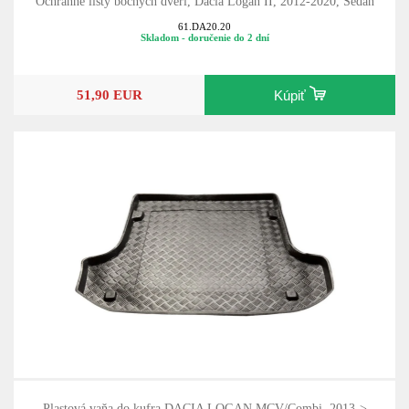
Ochranné lišty bočných dverí, Dacia Logan II, 2012-2020, Sedan
61.DA20.20
Skladom - doručenie do 2 dní
51,90 EUR
Kúpiť
Plastová vaňa do kufra DACIA LOGAN MCV/Combi, 2013->