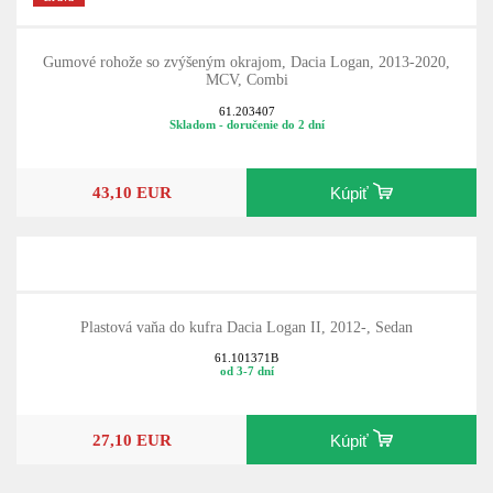
Gumové rohože so zvýšeným okrajom, Dacia Logan, 2013-2020,
MCV, Combi
61.203407
Skladom - doručenie do 2 dní
43,10 EUR
Kúpiť
Plastová vaňa do kufra Dacia Logan II, 2012-, Sedan
61.101371B
od 3-7 dní
27,10 EUR
Kúpiť