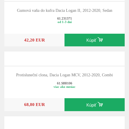
Gumová vaňa do kufra Dacia Logan II, 2012-2020, Sedan
61.231371
od 1-3 dní
42,20 EUR
Kúpiť
Protisluneční clona, Dacia Logan MCV, 2012-2020, Combi
61.SH0106
viac ako mesiac
68,80 EUR
Kúpiť