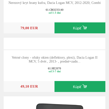
Nerezový kryt hrany kufra, Dacia Logan MCV, 2012-2020, Combi
61.CRO235140
od 1-3 dní
79,00 EUR
Kúpiť
Vetrné clony - ofuky okien (deflektory, plexi), Dacia Logan II
MCV, 5 dvér., 2013- , predné+zadn...
61.HE2070
od 3-7 dní
49,10 EUR
Kúpiť