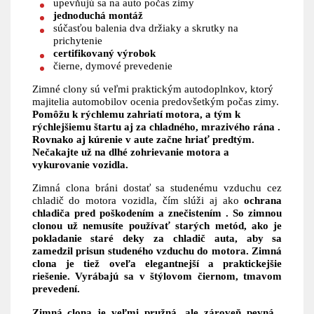
upevňujú sa na auto počas zimy
jednoduchá montáž
súčasťou balenia dva držiaky a skrutky na
prichytenie
certifikovaný výrobok
čierne, dymové prevedenie
Zimné clony sú veľmi praktickým autodoplnkov, ktorý
majitelia automobilov ocenia predovšetkým počas zimy.
Pomôžu k rýchlemu zahriatí motora, a tým k
rýchlejšiemu štartu aj za chladného, ​​mrazivého rána .
Rovnako aj
kúrenie v aute začne hriať predtým.
Nečakajte už na dlhé zohrievanie motora a
vykurovanie vozidla.
Zimná clona bráni dostať sa studenému vzduchu cez
chladič do motora vozidla, čím slúži aj ako
ochrana
chladiča pred poškodením a znečistením . So zimnou
clonou už nemusíte používať starých metód, ako je
pokladanie staré deky za chladič auta, aby sa
zamedzil prisun studeného vzduchu do motora. Zimná
clona je tiež oveľa elegantnejší a praktickejšie
riešenie.
Vyrábajú sa v štýlovom čiernom, tmavom
prevedení.
Zimná clona je veľmi pružná, ale zároveň pevná .