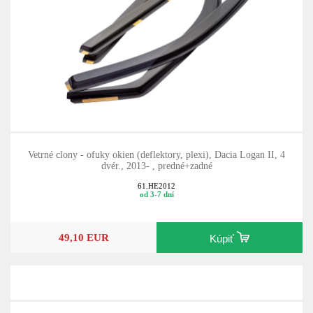
Vetrné clony - ofuky okien (deflektory, plexi), Dacia Logan II, 4
dvér., 2013- , predné+zadné
61.HE2012
od 3-7 dní
49,10 EUR
Kúpiť