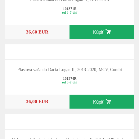
101371R
od 3-7 dní
36,60 EUR
Kúpiť
Plastová vaňa do Dacia Logan II, 2013-2020, MCV, Combi
101374R
od 3-7 dní
36,00 EUR
Kúpiť