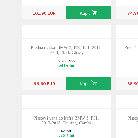
101,90 EUR
74,8
Kúpiť
Predná maska, BMW 3, F30, F31, 2011-
Predná
2018, Black-Glossy
58.GRBM55
od 1-3 dní
66,60 EUR
38,9
Kúpiť
Plastová vaňa do kufra BMW 3, F31,
Plast
2012-2018, Touring, Combi
102120R
od 3-7 dní