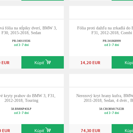
á fólia na stĺpiky dverí, BMW 3,
Fólia proti dažďu na zrkadlá d
F30, 2015-2018, Sedan
F31, 2012-2018, Combi
PR-340119336
PR-341868999
od 3-7 dní
od 3-7 dní
0 EUR
14,20 EUR
Kúpiť
Kúp
vé kryty prahov do BMW 3, F31,
Nerezový kryt hrany kufra, BMW
2012-2018, Touring
2011-2018, Sedan, 4 dvér., B
58.BM06P4OLP
58.CROBM17SZ2B
od 3-7 dní
od 3-7 dní
0 EUR
74,30 EUR
Kúpiť
Kúp