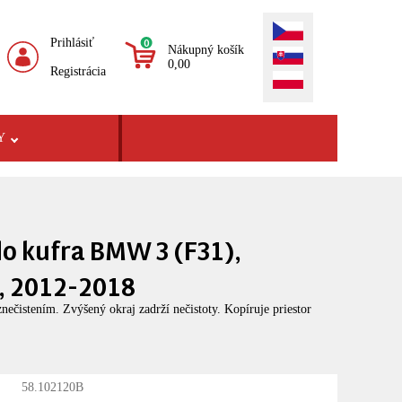
Prihlásiť
0
Nákupný košík
0,00
Registrácia
Y
do kufra BMW 3 (F31),
, 2012-2018
ečistením. Zvýšený okraj zadrží nečistoty. Kopíruje priestor
58.102120B