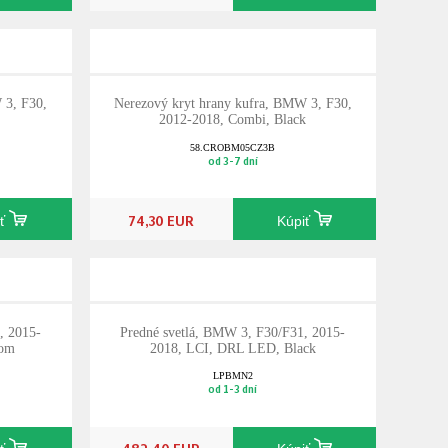
 3, F30,
Nerezový kryt hrany kufra, BMW 3, F30,
2012-2018, Combi, Black
58.CROBM05CZ3B
od 3-7 dní
74,30 EUR
iť
Kúpiť
, 2015-
Predné svetlá, BMW 3, F30/F31, 2015-
rom
2018, LCI, DRL LED, Black
LPBMN2
od 1-3 dní
482,40 EUR