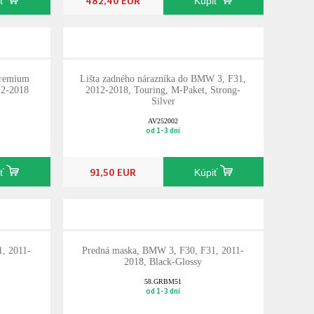
iť
Kúpiť
Premium
Lišta zadného nárazníka do BMW 3, F31,
12-2018
2012-2018, Touring, M-Paket, Strong-
Silver
AV252002
od 1-3 dní
91,50 EUR
iť
Kúpiť
, 2011-
Predná maska, BMW 3, F30, F31, 2011-
2018, Black-Glossy
58.GRBM51
od 1-3 dní