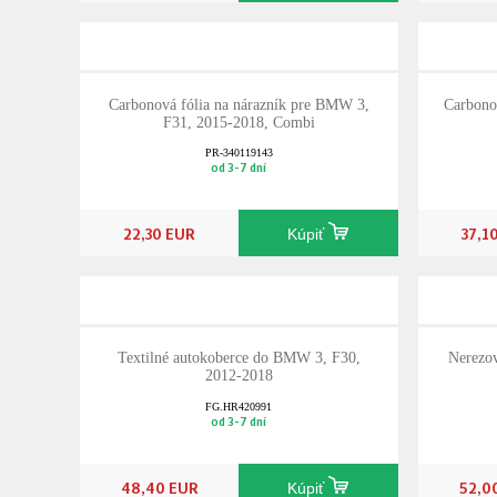
Carbonová fólia na nárazník pre BMW 3,
Carbonov
F31, 2015-2018, Combi
PR-340119143
od 3-7 dní
22,30 EUR
37,1
Kúpiť
Textilné autokoberce do BMW 3, F30,
Nerezo
2012-2018
FG.HR420991
od 3-7 dní
48,40 EUR
52,0
Kúpiť