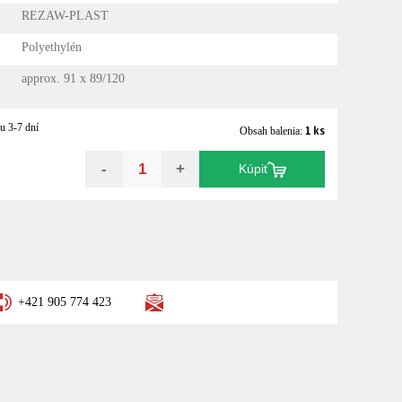
REZAW-PLAST
Polyethylén
approx. 91 x 89/120
u 3-7 dní
1 ks
Obsah balenia:
-
+
Kúpiť
+421 905 774 423