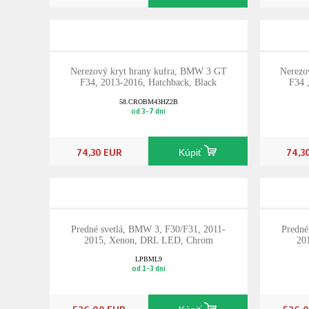
Nerezový kryt hrany kufra, BMW 3 GT
Nerezo
F34, 2013-2016, Hatchback, Black
F34 
58.CROBM43HZ2B
od 3-7 dní
74,30 EUR
74,3
Kúpiť
Predné svetlá, BMW 3, F30/F31, 2011-
Predné
2015, Xenon, DRL LED, Chrom
20
LPBML9
od 1-3 dní
526,00 EUR
526,