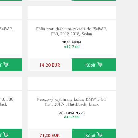
o BMW 3,
Fólia proti dažďu na zrkadlá do BMW 3,
F30, 2012-2018, Sedan
PR-341868996
od 3-7 dní
14,20 EUR
iť
Kúpiť
 3, F30,
Nerezový kryt hrany kufra, BMW 3 GT
lack
F34, 2017- , Hatchback, Black
58.CROBM32HZ2B
od 3-7 dní
74,30 EUR
iť
Kúpiť