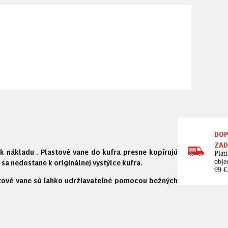
DOP
ZA
 nákladu . Plastové vane do kufra presne kopírujú
Plat
a nedostane k originálnej vystýlce kufra.
obje
99 €
lastové vane sú ľahko udržiavateľné pomocou bežných