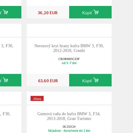
36,20 EUR
iť
Kúpiť
 3, F30,
Nerezový kryt hrany kufra BMW 3, F30,
2012-2018, Combi
CROBM05CZ3P
od 3-7 dní
63,60 EUR
iť
Kúpiť
Zľava
, F30,
Gumová vaňa do kufra BMW 3, F34,
2013-2018, Gran Turismo
58.232124
Skladom - doručenie do 2 dní