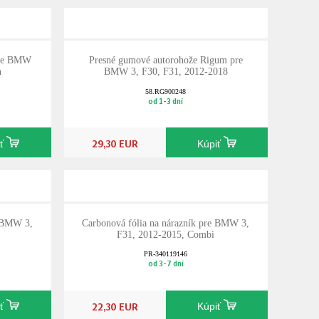
pre BMW
Presné gumové autorohože Rigum pre
n
BMW 3, F30, F31, 2012-2018
58.RG900248
od 1-3 dní
29,30 EUR
iť
Kúpiť
e BMW 3,
Carbonová fólia na nárazník pre BMW 3,
F31, 2012-2015, Combi
PR-340119146
od 3-7 dní
22,30 EUR
iť
Kúpiť