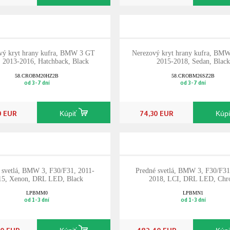
vý kryt hrany kufra, BMW 3 GT
Nerezový kryt hrany kufra, BMW
, 2013-2016, Hatchback, Black
2015-2018, Sedan, Black
58.CROBM20HZ2B
58.CROBM26SZ2B
od 3-7 dní
od 3-7 dní
0 EUR
74,30 EUR
Kúpiť
Kúp
 svetlá, BMW 3, F30/F31, 2011-
Predné svetlá, BMW 3, F30/F31
15, Xenon, DRL LED, Black
2018, LCI, DRL LED, Ch
LPBMM0
LPBMN1
od 1-3 dní
od 1-3 dní
00 EUR
482,40 EUR