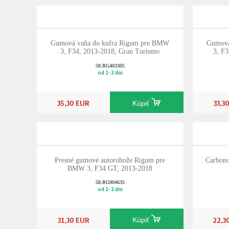
Gumová vaňa do kufra Rigum pre BMW
Gumová
3, F34, 2013-2018, Gran Turismo
3, F
58.RG403305
od 1-3 dní
35,30 EUR
33,3
Kúpiť
Presné gumové autorohože Rigum pre
Carbono
BMW 3, F34 GT, 2013-2018
58.RG904635
od 1-3 dní
31,30 EUR
22,3
Kúpiť