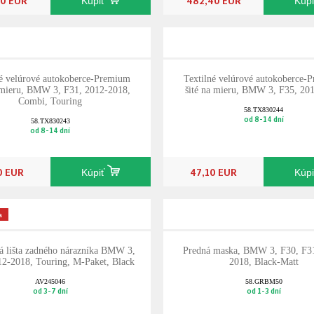
Kúpiť
Kúp
né velúrové autokoberce-Premium
Textilné velúrové autokoberce-
a mieru, BMW 3, F31, 2012-2018,
šité na mieru, BMW 3, F35, 20
Combi, Touring
58.TX830244
od 8-14 dní
58.TX830243
od 8-14 dní
0 EUR
47,10 EUR
Kúpiť
Kúp
a
á lišta zadného nárazníka BMW 3,
Predná maska, BMW 3, F30, F31
12-2018, Touring, M-Paket, Black
2018, Black-Matt
AV245046
58.GRBM50
od 3-7 dní
od 1-3 dní