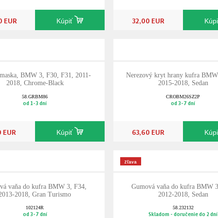
0 EUR
32,00 EUR
Kúpiť
Kúp
 maska, BMW 3, F30, F31, 2011-
Nerezový kryt hrany kufra BMW
2018, Chrome-Black
2015-2018, Sedan
58.GRBM86
CROBM26SZ2P
od 1-3 dní
od 3-7 dní
0 EUR
63,60 EUR
Kúpiť
Kúp
Zľava
ová vaňa do kufra BMW 3, F34,
Gumová vaňa do kufra BMW 3
2013-2018, Gran Turismo
2012-2018, Sedan
102124R
58.232132
od 3-7 dní
Skladom - doručenie do 2 dní