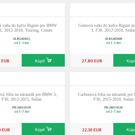
 vaňa do kufra Rigum pre BMW
Gumová vaňa do kufra Rigum 
31, 2012-2018, Touring, Combi
3, F30, 2012-2018, Seda
58.RG403015
58.RG403008
od 1-3 dní
od 1-3 dní
0 EUR
27,80 EUR
Kúpiť
Kúp
vá fólia na nárazník pre BMW 3,
Carbonová fólia na nárazník pr
F30, 2012-2015, Sedan
F30, 2015-2018, Sedan
PR-340119139
PR-340119136
od 3-7 dní
od 3-7 dní
0 EUR
22,30 EUR
Kúpiť
Kúp