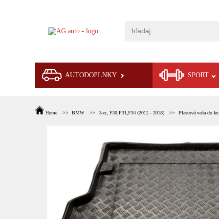
AUTODOPLNKY
SPORT
Home
BMW
3-er, F30,F31,F34 (2012 - 2018)
Plastová vaňa do ku