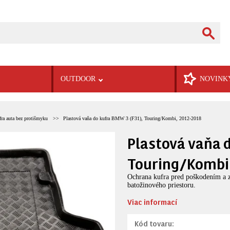
OUTDOOR
NOVINK
fra auta bez protišmyku
Plastová vaňa do kufra BMW 3 (F31), Touring/Kombi, 2012-2018
Plastová vaňa 
Touring/Kombi
Ochrana kufra pred poškodením a zn
batožinového priestoru.
Viac informací
Kód tovaru: