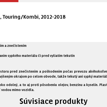
), Touring/Kombi, 2012-2018
ím a znečistením
aním sypkého materiálu či pred vyliatím tekutín
estoru pred znečistením a poškodením počas prevozu akéhokoľvek
výšeným okrajom po celom obvode, takže tekutý ani sypký materiál s
soko odolný, a to aj proti pôsobeniu olejov, benzínu a kyselín. P
ť vodou mimo vozidla.
Súvisiace produkty