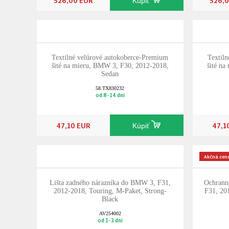
Kúpiť
Textilné velúrové autokoberce-Premium
Textil
šité na mieru, BMW 3, F30, 2012-2018,
šité n
Sedan
58.TX830232
od 8-14 dní
47,10 EUR
47,1
Kúpiť
Akčná cen
Lišta zadného nárazníka do BMW 3, F31,
Ochrann
2012-2018, Touring, M-Paket, Strong-
F31, 20
Black
AV254002
od 1-3 dní