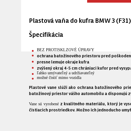
Plastová vaňa do kufra BMW 3 (F31
Špecifikácia
BEZ PROTISKLZOVÉ ÚPRAVY
ochrana batožinového priestoru pred poškoden
presne lemuje okraje kufra
zvýšený okraj 4-5 cm chrániaci kufor pred vysyp
ľahko umývateľný a udržiavateľný
možné čistiť mimo vozidla
Plastové vane slúži ako ochrana batožinového pri
batožinový priestor vášho automobilu a
disponujú z
z kvalitného materiálu, ktorý je vy
Vane sú vyrobené
čistiacich prostriedkov. Možno ich jednoducho umy