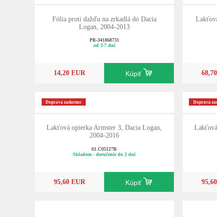
Fólia proti dažďu na zrkadlá do Dacia
Lakťová
Logan, 2004-2013
PR-341868731
od 3-7 dní
14,20 EUR
68,7
Kúpiť
Doprava zadarmo
Doprava z
Lakťová opierka Armster 3, Dacia Logan,
Lakťová
2004-2016
61.C05127B
Skladom - doručenie do 2 dní
95,60 EUR
95,6
Kúpiť