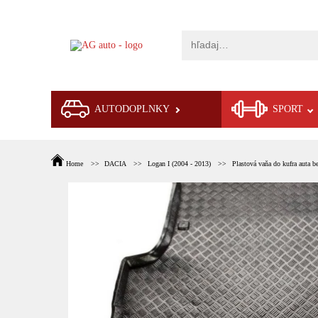
AUTODOPLNKY
SPORT
Home
DACIA
Logan I (2004 - 2013)
Plastová vaňa do kufra auta b