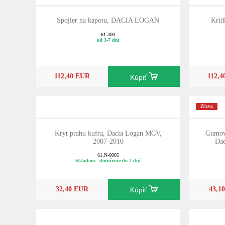
Spojler na kapotu, DACIA LOGAN
Kríd
61.300
od 3-7 dní
112,40 EUR
112,
Kúpiť
Zľava
Kryt prahu kufra, Dacia Logan MCV,
Gumov
2007-2010
Dac
61.N-0005
Skladom - doručenie do 2 dní
32,40 EUR
43,1
Kúpiť