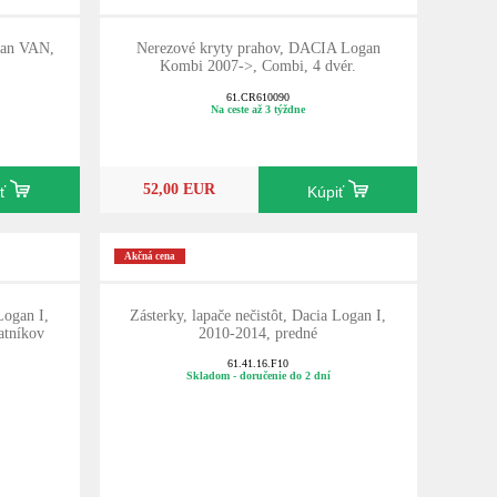
gan VAN,
Nerezové kryty prahov, DACIA Logan
Kombi 2007->, Combi, 4 dvér.
61.CR610090
Na ceste až 3 týždne
52,00 EUR
iť
Kúpiť
Akčná cena
Logan I,
Zásterky, lapače nečistôt, Dacia Logan I,
atníkov
2010-2014, predné
61.41.16.F10
Skladom - doručenie do 2 dní