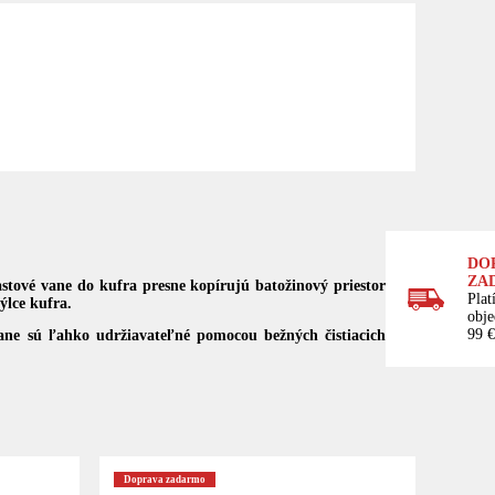
DO
ZA
stové vane do kufra presne kopírujú batožinový priestor
Plat
ýlce kufra.
obj
99 €
 vane sú ľahko udržiavateľné pomocou bežných čistiacich
Doprava zadarmo