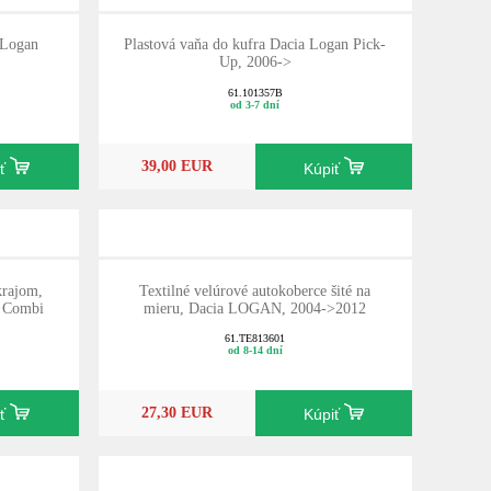
 Logan
Plastová vaňa do kufra Dacia Logan Pick-
Up, 2006->
61.101357B
od 3-7 dní
39,00 EUR
iť
Kúpiť
rajom,
Textilné velúrové autokoberce šité na
, Combi
mieru, Dacia LOGAN, 2004->2012
61.TE813601
od 8-14 dní
27,30 EUR
iť
Kúpiť