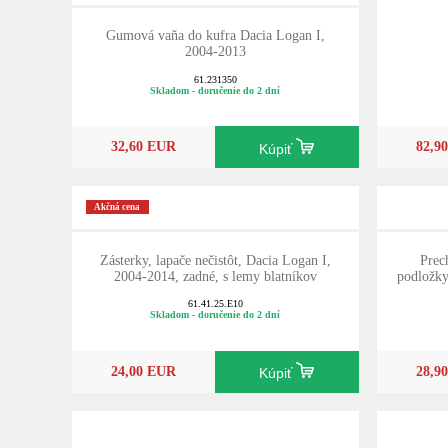
Gumová vaňa do kufra Dacia Logan I,
2004-2013
61.231350
Skladom - doručenie do 2 dní
32,60 EUR
82,9
Kúpiť
Akčná cena
Zásterky, lapače nečistôt, Dacia Logan I,
Prec
2004-2014, zadné, s lemy blatníkov
podložky
61.41.25.E10
Skladom - doručenie do 2 dní
24,00 EUR
28,9
Kúpiť