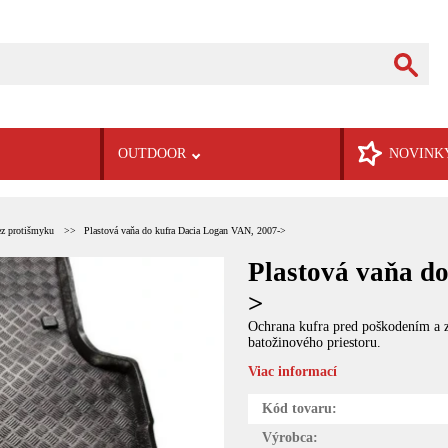
OUTDOOR
NOVINK
ez protišmyku
Plastová vaňa do kufra Dacia Logan VAN, 2007->
Plastová vaňa d
>
Ochrana kufra pred poškodením a zn
batožinového priestoru.
Viac informací
Kód tovaru:
Výrobca: