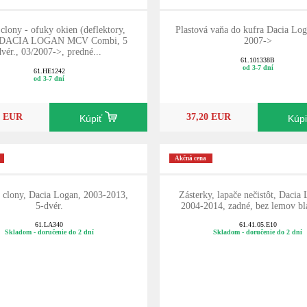
 clony - ofuky okien (deflektory,
Plastová vaňa do kufra Dacia Lo
), DACIA LOGAN MCV Combi, 5
2007->
dvér., 03/2007->, predné...
61.101338B
od 3-7 dní
61.HE1242
od 3-7 dní
0 EUR
37,20 EUR
Kúpiť
Kúp
Akčná cena
 clony, Dacia Logan, 2003-2013,
Zásterky, lapače nečistôt, Dacia 
5-dvér.
2004-2014, zadné, bez lemov bl
61.LA340
61.41.05.E10
Skladom - doručenie do 2 dní
Skladom - doručenie do 2 dní