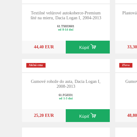
Textilné velúrové autokoberce-Premium
Plastov
šité na mieru, Dacia Logan I, 2004-2013
61.TX833601
od 8-14 dní
44,40 EUR
33,3
Kúpiť
Akčná cena
Zľava
Gumové rohože do auta, Dacia Logan I,
Gumová
2008-2013
61.FG0331
od 1-3 dní
25,20 EUR
48,8
Kúpiť