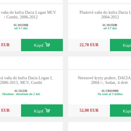
á vaňa do kufra Dacia Logan MCV
Plastová vaňa do kufra Dacia 
/ Combi, 2006-2012
2004-2012
61.101336B
61.101350B
od 3-7 dní
od 3-7 dní
0 EUR
22,70 EUR
Kúpiť
Kúp
 vaňa do kufra Dacia Logan I,
Nerezové kryty prahov, DACIA
2006-2013, MCV, Combi
2004->, Sedan, 4 dvér.
61.231336
61.CR610089
Skladom - doručenie do 2 dní
Na ceste až 3 týždne
0 EUR
52,00 EUR
Kúpiť
Kúp