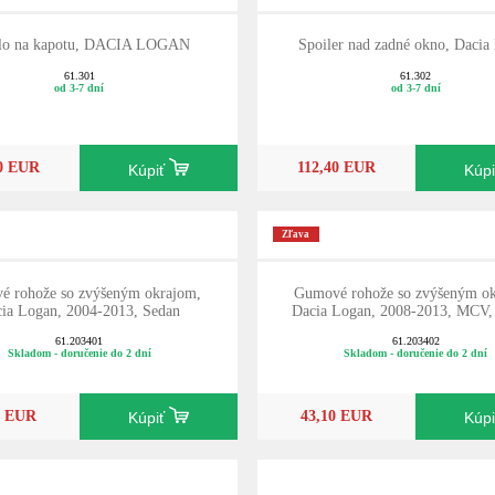
lo na kapotu, DACIA LOGAN
Spoiler nad zadné okno, Dacia
61.301
61.302
od 3-7 dní
od 3-7 dní
40 EUR
112,40 EUR
Kúpiť
Kúp
Zľava
é rohože so zvýšeným okrajom,
Gumové rohože so zvýšeným ok
ia Logan, 2004-2013, Sedan
Dacia Logan, 2008-2013, MCV
61.203401
61.203402
Skladom - doručenie do 2 dní
Skladom - doručenie do 2 dní
0 EUR
43,10 EUR
Kúpiť
Kúp