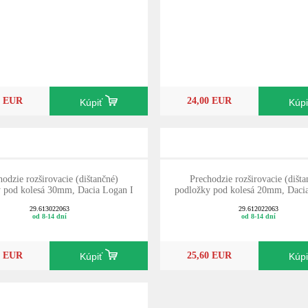
0 EUR
24,00 EUR
Kúpiť
Kúp
hodzie rozširovacie (dištančné)
Prechodzie rozširovacie (dišta
 pod kolesá 30mm, Dacia Logan I
podložky pod kolesá 20mm, Daci
29.613022063
29.612022063
od 8-14 dní
od 8-14 dní
0 EUR
25,60 EUR
Kúpiť
Kúp