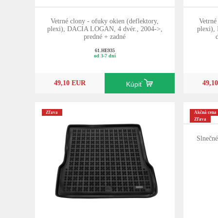
Vetrné clony - ofuky okien (deflektory,
Vetrné
plexi), DACIA LOGAN, 4 dvér., 2004->,
plexi
predné + zadné
61.HE935
od 3-7 dní
49,10 EUR
49,1
Kúpiť
Zľava
Akčná cena
Zľava
Slnečné