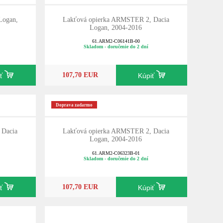
 Logan,
Lakťová opierka ARMSTER 2, Dacia
i
Logan, 2004-2016
61.ARM2-C06141B-00
Skladom - doručenie do 2 dní
107,70 EUR
iť
Kúpiť
Doprava zadarmo
 Dacia
Lakťová opierka ARMSTER 2, Dacia
Logan, 2004-2016
61.ARM2-C06323B-01
Skladom - doručenie do 2 dní
107,70 EUR
iť
Kúpiť