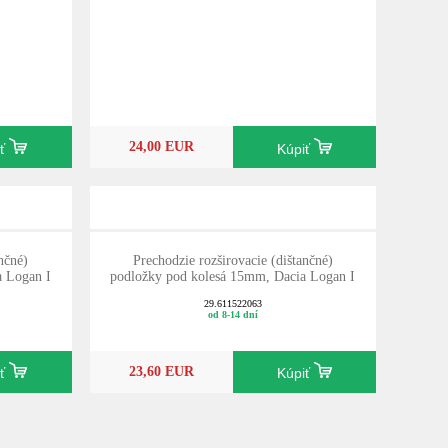
24,00 EUR
iť
Kúpiť
nčné)
Prechodzie rozširovacie (dištančné)
a Logan I
podložky pod kolesá 15mm, Dacia Logan I
29.611522063
od 8-14 dní
23,60 EUR
iť
Kúpiť