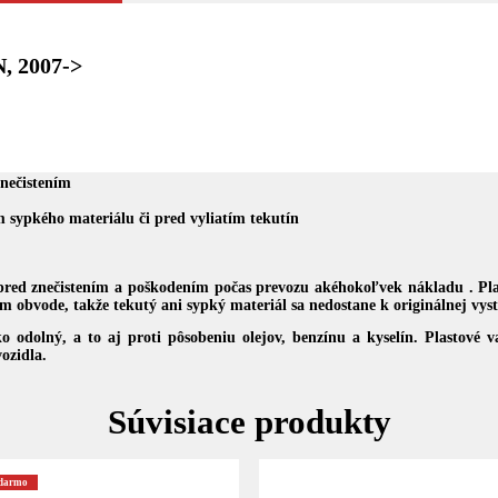
N, 2007->
znečistením
 sypkého materiálu či pred vyliatím tekutín
 pred znečistením a poškodením počas prevozu akéhokoľvek nákladu . Pla
obvode, takže tekutý ani sypký materiál sa nedostane k originálnej vyst
ko odolný, a to aj proti pôsobeniu olejov, benzínu a kyselín. Plastové
ozidla.
Súvisiace produkty
adarmo