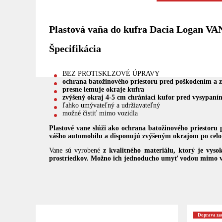
Plastová vaňa do kufra Dacia Logan VA
Špecifikácia
BEZ PROTISKLZOVÉ ÚPRAVY
ochrana batožinového priestoru pred poškodením a 
presne lemuje okraje kufra
zvýšený okraj 4-5 cm chrániaci kufor pred vysypaním
ľahko umývateľný a udržiavateľný
možné čistiť mimo vozidla
Plastové vane slúži ako ochrana batožinového priestoru
vášho automobilu a
disponujú zvýšeným okrajom po celom 
Vane sú vyrobené
z kvalitného materiálu, ktorý je vyso
prostriedkov. Možno ich jednoducho umyť vodou mimo v
Doprava z