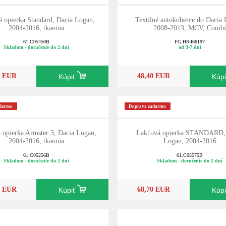
 opierka Standard, Dacia Logan,
Textilné autokoberce do Dacia
2004-2016, tkanina
2008-2013, MCV, Comb
61.C05450B
FG.HR466197
Skladom - doručenie do 2 dní
od 3-7 dní
0 EUR
48,40 EUR
Kúpiť
Kúp
adarmo
Doprava zadarmo
 opierka Armster 3, Dacia Logan,
Lakťová opierka STANDARD,
2004-2016, tkanina
Logan, 2004-2016
61.C05256B
61.C05575B
Skladom - doručenie do 2 dní
Skladom - doručenie do 2 dní
0 EUR
68,70 EUR
Kúpiť
Kúp