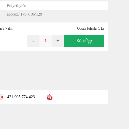
Polyethylén
approx. 179 x 96/129
u 3-7 dní
Obsah balenia:
1 ks
-
+
Kúpiť
+421 905 774 423