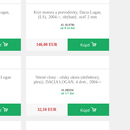
Logan,
Kryt motora a prevodovky, Dacia Logan,
(LS), 2004->, ohýbaný, oceľ 2 mm
61.18.0790
od 8-14 dní
146,00 EUR
iť
Kúpiť
 Logan
Vetrné clony - ofuky okien (deflektory,
plexi), DACIA LOGAN, 4 dvér., 2004->
61.HE934
od 3-7 dní
32,10 EUR
iť
Kúpiť