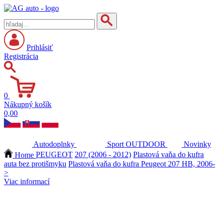
Prihlásiť
Registrácia
0
Nákupný košík
0,00
Autodoplnky
Sport
OUTDOOR
Novinky
Home
PEUGEOT
207 (2006 - 2012)
Plastová vaňa do kufra
auta bez protišmyku
Plastová vaňa do kufra Peugeot 207 HB, 2006-
>
Viac informací