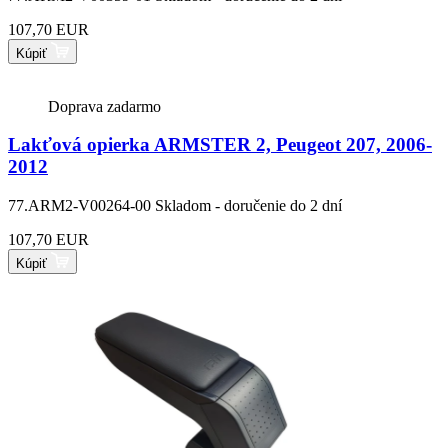
107,70 EUR
Kúpiť
Doprava zadarmo
Lakťová opierka ARMSTER 2, Peugeot 207, 2006-
2012
77.ARM2-V00264-00
Skladom - doručenie do 2 dní
107,70 EUR
Kúpiť