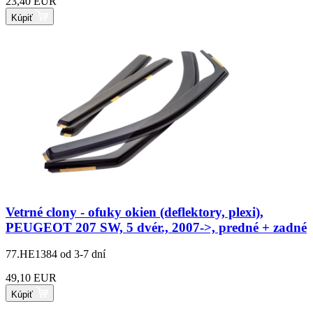
23,40 EUR
Kúpiť
Vetrné clony - ofuky okien (deflektory, plexi),
PEUGEOT 207 SW, 5 dvér., 2007->, predné + zadné
77.HE1384
od 3-7 dní
49,10 EUR
Kúpiť