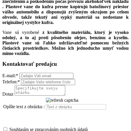
znečistením a poškodením počas prevozu akéhokoľvek nákladu
. Plastové vane do kufra presne kopírujú batožinový priestor
vášho automobilu a
disponujú zvýšeným okrajom po celom
obvode, takže tekutý ani sypký materiál sa nedostane k
originálnej vystýlce kufra.
Vane sú vyrobené
z kvalitného materiálu, ktorý je vysoko
odolný, a to aj proti pôsobeniu olejov, benzínu a kyselín.
Plastové vane sú ľahko udržiavateľné pomocou bežných
čistiacich prostriedkov. Možno ich jednoducho umyť vodou
mimo vozidla.
Kontaktovať predajcu
E-mail:
*
Telefon:
*
Dotaz
Opíšte text z obrázku :
Souhlasím se zpracováním osobních údajů