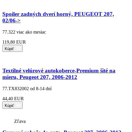
Spoiler zadných dverí horný, PEUGEOT 207,
02/06->
77.322
viac ako mesiac
119,80 EUR
Kúpiť
Textilné velúrové autokoberce-Premium šité na
mieru, Peugeot 207, 2006-2012
77.TX832002
od 8-14 dní
44,40 EUR
Kúpiť
Zľava