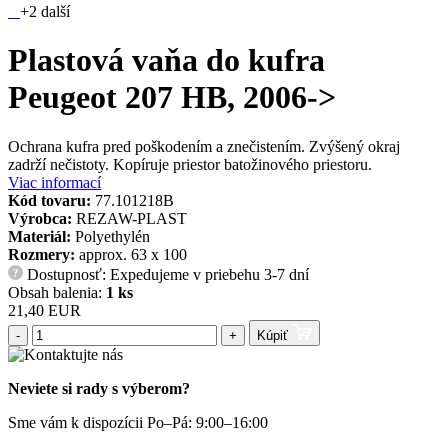
+2 další
Plastová vaňa do kufra
Peugeot 207 HB, 2006->
Ochrana kufra pred poškodením a znečistením. Zvýšený okraj
zadrží nečistoty. Kopíruje priestor batožinového priestoru.
Viac informací
Kód tovaru:
77.101218B
Výrobca:
REZAW-PLAST
Materiál:
Polyethylén
Rozmery:
approx. 63 x 100
Dostupnosť: Expedujeme v priebehu 3-7 dní
?
Obsah balenia:
1 ks
21,40 EUR
-
+
Kúpiť
Neviete si rady s výberom?
Sme vám k dispozícii Po–Pá: 9:00–16:00