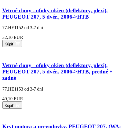
Vetrné clony - ofuky okien (deflektory, plexi),
PEUGEOT 207, 5 dvér., 2006->HTB
77.HE1152
od 3-7 dní
32,10 EUR
Kúpiť
Vetrné clony - ofuky okien (deflektory, plexi),
PEUGEOT 207, 5 dvér., 2006->HTB, predné +
zadné
77.HE1153
od 3-7 dní
49,10 EUR
Kúpiť
Kryt motora a prevodovky, PEUGEOT 207, (WA;