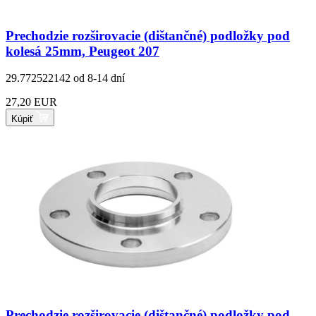
Prechodzie rozširovacie (dištančné) podložky pod
kolesá 25mm, Peugeot 207
29.772522142
od 8-14 dní
27,20 EUR
Kúpiť
Prechodzie rozširovacie (dištančné) podložky pod