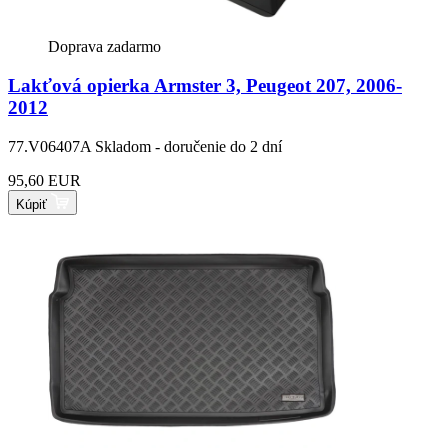
Doprava zadarmo
Lakťová opierka Armster 3, Peugeot 207, 2006-
2012
77.V06407A
Skladom - doručenie do 2 dní
95,60 EUR
Kúpiť