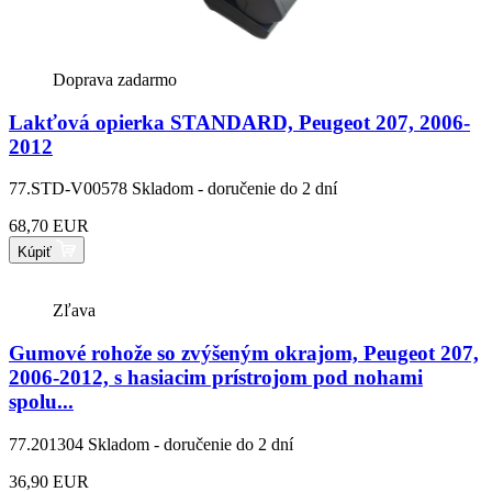
Doprava zadarmo
Lakťová opierka STANDARD, Peugeot 207, 2006-
2012
77.STD-V00578
Skladom - doručenie do 2 dní
68,70 EUR
Kúpiť
Zľava
Gumové rohože so zvýšeným okrajom, Peugeot 207,
2006-2012, s hasiacim prístrojom pod nohami
spolu...
77.201304
Skladom - doručenie do 2 dní
36,90 EUR