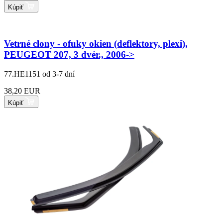
Kúpiť
Vetrné clony - ofuky okien (deflektory, plexi),
PEUGEOT 207, 3 dvér., 2006->
77.HE1151
od 3-7 dní
38,20 EUR
Kúpiť