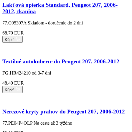
Lakťová opierka Standard, Peugeot 207, 2006-
2012, tkanina
77.C05397A
Skladom - doručenie do 2 dní
68,70 EUR
Kúpiť
Textilné autokoberce do Peugeot 207, 2006-2012
FG.HR424210
od 3-7 dní
48,40 EUR
Kúpiť
Nerezové kryty prahov do Peugeot 207, 2006-2012
77.PE04P4OLP
Na ceste až 3 týždne