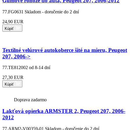
Gumové rohože do auta, Peugeot 207, 2006-2012
77.FG0631
Skladom - doručenie do 2 dní
24,90 EUR
Kúpiť
Textilné velúrové autokoberce šité na mieru, Peugeot
207, 2006->
77.TE812002
od 8-14 dní
27,30 EUR
Kúpiť
Doprava zadarmo
Lakťová opierka ARMSTER 2, Peugeot 207, 2006-
2012
77.ARM2-V00359-01
Skladom - doručenie do 2 dní