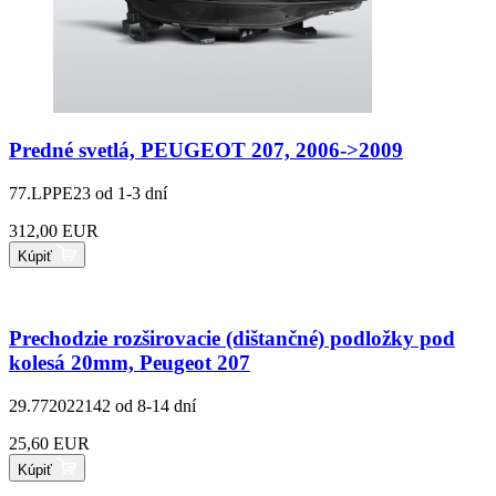
Predné svetlá, PEUGEOT 207, 2006->2009
77.LPPE23
od 1-3 dní
312,00 EUR
Kúpiť
Prechodzie rozširovacie (dištančné) podložky pod
kolesá 20mm, Peugeot 207
29.772022142
od 8-14 dní
25,60 EUR
Kúpiť