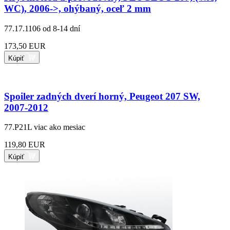
WC), 2006->, ohýbaný, oceľ 2 mm
77.17.1106
od 8-14 dní
173,50 EUR
Kúpiť
Spoiler zadných dverí horný, Peugeot 207 SW,
2007-2012
77.P21L
viac ako mesiac
119,80 EUR
Kúpiť